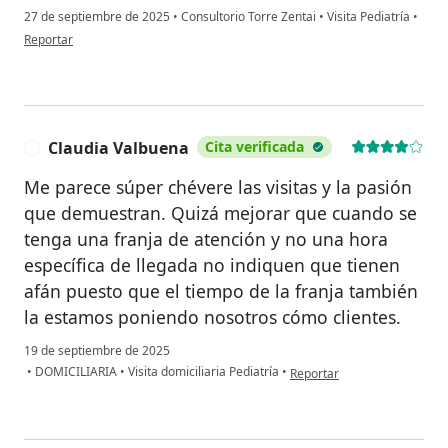
27 de septiembre de 2025
•
Consultorio Torre Zentai
•
Visita Pediatría
•
en opinión del usuario Juana
Reportar
Claudia Valbuena
Cita verificada
C
Me parece súper chévere las visitas y la pasión
que demuestran. Quizá mejorar que cuando se
tenga una franja de atención y no una hora
específica de llegada no indiquen que tienen
afán puesto que el tiempo de la franja también
la estamos poniendo nosotros cómo clientes.
19 de septiembre de 2025
en opinión del usuario Clau
•
DOMICILIARIA
•
Visita domiciliaria Pediatría
•
Reportar