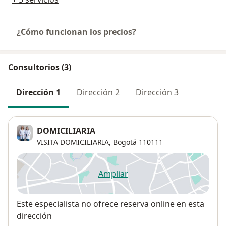
¿Cómo funcionan los precios?
Consultorios (3)
Dirección 1
Dirección 2
Dirección 3
DOMICILIARIA
VISITA DOMICILIARIA,
Bogotá
110111
Ampliar
se abre en una nueva pestañ
Disponibilidad
Este especialista no ofrece reserva online en esta
dirección