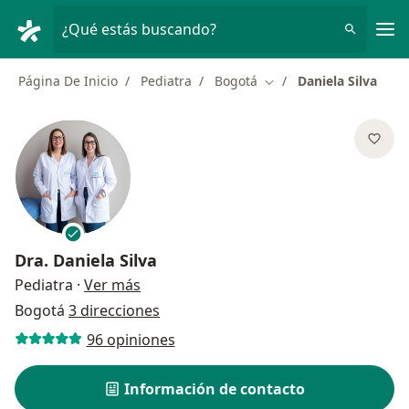
Men
¿Qué estás buscando?
Página De Inicio
Pediatra
Bogotá
Daniela Silva
Cambiar de ciudad
Dra.
Daniela Silva
sobre las especializaciones
Pediatra
·
Ver más
Bogotá
3 direcciones
96 opiniones
Información de contacto