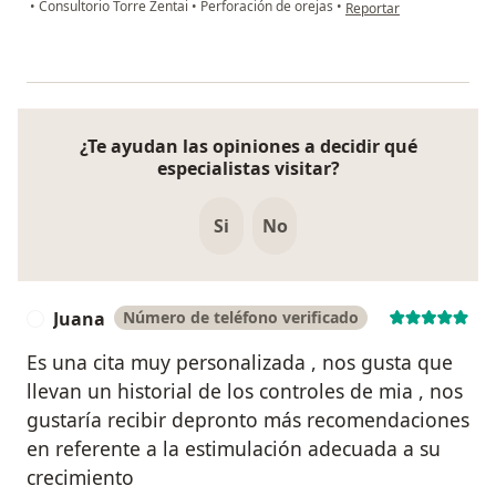
en opinión del usuario Er
•
Consultorio Torre Zentai
•
Perforación de orejas
•
Reportar
¿Te ayudan las opiniones a decidir qué
especialistas visitar?
Si
No
Juana
Número de teléfono verificado
J
Es una cita muy personalizada , nos gusta que
llevan un historial de los controles de mia , nos
gustaría recibir depronto más recomendaciones
en referente a la estimulación adecuada a su
crecimiento