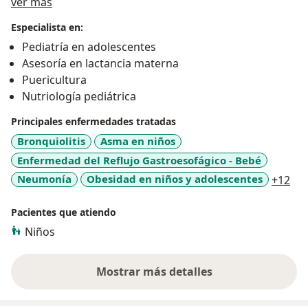
Acerca de mí
Gracias a esta amistad surge la idea de TUS PEDIATRAS
ver más
un lugar donde acompañamos a crecer a tu hijo y a tu
Especialista en:
familia enfocándonos en los problemas y necesidades,
Pediatría en adolescentes
a través de una atención holística.
Asesoría en lactancia materna
Puericultura
Nutriología pediátrica
Principales enfermedades tratadas
Bronquiolitis
Asma en niños
Enfermedad del Reflujo Gastroesofágico - Bebé
a11
Neumonía
Obesidad en niños y adolescentes
+12
Pacientes que atiendo
Niños
Mostrar más detalles
sobre la experiencia