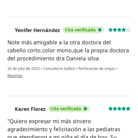
Yenifer Hernández
Cita verificada
Y
Note más amigable a la otra doctora del
cabello corto,color mono,que la propia doctora
del procedimiento dra Daniela silva
26 de julio de 2025
•
Consultorio Salitre
•
Perforación de orejas
•
en opinión del usuario Yenifer Hernández
Reportar
Karen Florez
Cita verificada
K
"Quiero expresar mi más sincero
agradecimiento y felicitación a las pediatras
que atendieron a mi niña el día de hoy. Su