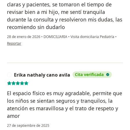
claras y pacientes, se tomaron el tiempo de
revisar bien a mi hijo, me sentí tranquila
durante la consulta y resolvieron mis dudas, las
recomiendo sin dudarlo
28 de enero de 2026
•
DOMICILIARIA
•
Visita domiciliaria Pediatría
•
en opinión del usuario Maria Paula Muñoz
Reportar
Erika nathaly cano avila
Cita verificada
E
El espacio físico es muy agradable, permite que
los niños se sientan seguros y tranquilos, la
atención es maravillosa y el trato de respeto y
amor
27 de septiembre de 2025