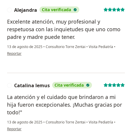
Alejandra
Cita verificada
A
Excelente atención, muy profesional y
respetuosa con las inquietudes que uno como
padre y madre puede tener.
13 de agosto de 2025
•
Consultorio Torre Zentai
•
Visita Pediatría
•
en opinión del usuario Alejandra
Reportar
Catalina lemus
Cita verificada
C
La atención y el cuidado que brindaron a mi
hija fueron excepcionales. ¡Muchas gracias por
todo!"
13 de agosto de 2025
•
Consultorio Torre Zentai
•
Visita Pediatría
•
en opinión del usuario Catalina lemus
Reportar