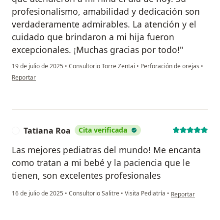
profesionalismo, amabilidad y dedicación son
verdaderamente admirables. La atención y el
cuidado que brindaron a mi hija fueron
excepcionales. ¡Muchas gracias por todo!"
19 de julio de 2025
•
Consultorio Torre Zentai
•
Perforación de orejas
•
en opinión del usuario Karen Florez
Reportar
Tatiana Roa
Cita verificada
T
Las mejores pediatras del mundo! Me encanta
como tratan a mi bebé y la paciencia que le
tienen, son excelentes profesionales
en opinión del us
16 de julio de 2025
•
Consultorio Salitre
•
Visita Pediatría
•
Reportar