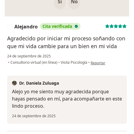
Si
No
Alejandro
Cita verificada
A
Agradecido por iniciar mi proceso soñando con
que mi vida cambie para un bien en mi vida
24 de septiembre de 2025
en opinión del usuario Al
•
Consultorio virtual (en línea)
•
Visita Psicología
•
Reportar
Dr. Daniela Zuluaga
Alejo yo me siento muy agradecida porque
hayas pensado en mí, para acompañarte en este
lindo proceso.
24 de septiembre de 2025