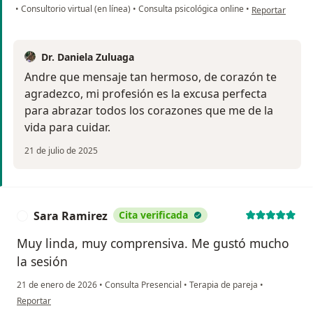
en opinión del 
•
Consultorio virtual (en línea)
•
Consulta psicológica online
•
Reportar
Dr. Daniela Zuluaga
Andre que mensaje tan hermoso, de corazón te
agradezco, mi profesión es la excusa perfecta
para abrazar todos los corazones que me de la
vida para cuidar.
21 de julio de 2025
Sara Ramirez
Cita verificada
S
Muy linda, muy comprensiva. Me gustó mucho
la sesión
21 de enero de 2026
•
Consulta Presencial
•
Terapia de pareja
•
en opinión del usuario Sara Ramirez
Reportar