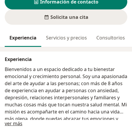
Información de contacto
Solicita una cita
Experiencia
Servicios y precios
Consultorios
Experiencia
Bienvenidos a un espacio dedicado a tu bienestar
emocional y crecimiento personal. Soy una apasionada
del arte de ayudar a las personas; con más de 8 años
de experiencia en ayudar a personas con ansiedad,
depresión, relaciones interpersonales y familiares y
muchas cosas más que tocan nuestra salud mental. Mi
misión es acompañarte en el camino hacia una vida
más plena, donde puedas abrazar tus emociones y
Acerca de mí
ver más
construir un equilibrio emocional que tanto