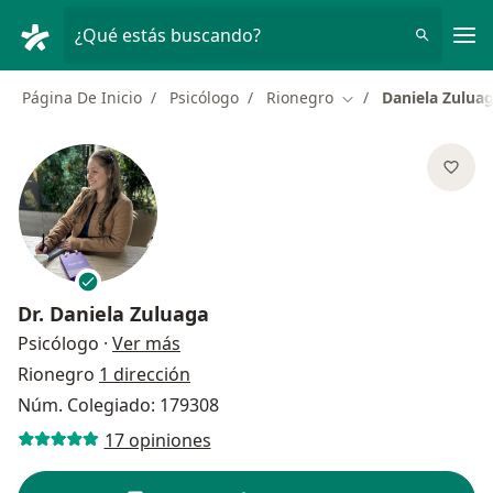
Men
¿Qué estás buscando?
Página De Inicio
Psicólogo
Rionegro
Daniela Zulua
Cambiar de ciudad
Dr.
Daniela Zuluaga
sobre las especializaciones
Psicólogo
·
Ver más
Rionegro
1 dirección
Núm. Colegiado: 179308
17 opiniones