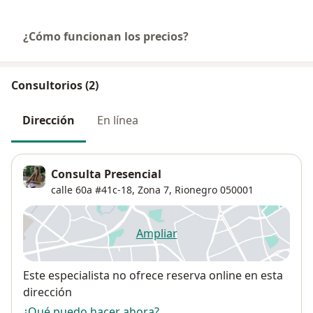
¿Cómo funcionan los precios?
Consultorios (2)
Dirección
En línea
Consulta Presencial
calle 60a #41c-18,
Zona 7
,
Rionegro
050001
Ampliar
se abre en una nueva pestañ
Disponibilidad
Este especialista no ofrece reserva online en esta
dirección
¿Qué puedo hacer ahora?