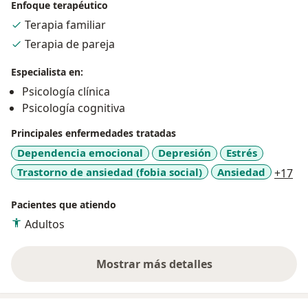
necesitamos.
Enfoque terapéutico
Terapia familiar
Terapia de pareja
Especialista en:
Psicología clínica
Psicología cognitiva
Principales enfermedades tratadas
Dependencia emocional
Depresión
Estrés
a1
Trastorno de ansiedad (fobia social)
Ansiedad
+17
Pacientes que atiendo
Adultos
Mostrar más detalles
sobre la experiencia