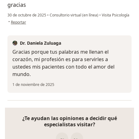
gracias
30 de octubre de 2025
•
Consultorio virtual (en línea)
•
Visita Psicología
en opinión del usuario A S
•
Reportar
Dr. Daniela Zuluaga
Gracias porque tus palabras me llenan el
corazón, mi profesión es para servirles a
ustedes mis pacientes con todo el amor del
mundo.
1 de noviembre de 2025
¿Te ayudan las opiniones a decidir qué
especialistas visitar?