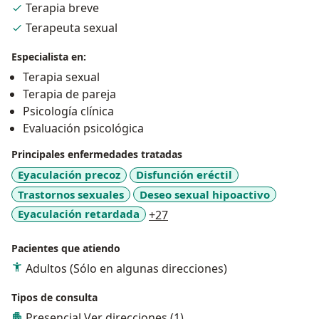
Terapia breve
acompañamiento terapéutico, me ha permitido
desarrollar una comprensión profunda de las
Terapeuta sexual
dinámicas emocionales, relacionales y sexuales que
Especialista en:
atraviesan la vida de quienes me consultan.
Terapia sexual
Terapia de pareja
Trabajo desde un enfoque empático, cercano y
Psicología clínica
respetuoso, ofreciendo herramientas terapéuticas
Evaluación psicológica
que facilitan el autoconocimiento, la comunicación y el
bienestar emocional y sexual.
Principales enfermedades tratadas
Eyaculación precoz
Disfunción eréctil
Trastornos sexuales
Deseo sexual hipoactivo
a11y_sr_more_diseases
Eyaculación retardada
+27
Pacientes que atiendo
Adultos (Sólo en algunas direcciones)
Tipos de consulta
Presencial
Ver direcciones (1)