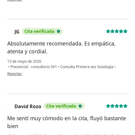
JG
Cita verificada
J
Absolutamente recomendada. Es empática,
atenta y cordial.
13 de mayo de 2026
•
Presencial - consultorio 501
•
Consulta Primera vez Sexología
•
en opinión del usuario JG
Reportar
David Rozo
Cita verificada
D
Me sentí muy cómodo en la cita, fluyó bastante
bien