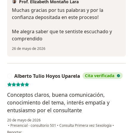
Prof. Elizabeth Montaño Lara
Muchas gracias por tus palabras y por la
confianza depositada en este proceso!
Me alegra saber que te sentiste escuchado y
comprendido
26 de mayo de 2026
Alberto Tulio Hoyos Uparela
Cita verificada
A
Conceptos claros, buena comunicación,
conocimiento del tema, interés empatía y
entusiasmo por el consultante
20 de mayo de 2026
•
Presencial - consultorio 501
•
Consulta Primera vez Sexología
•
en opinión del usuario Alberto Tulio Hoyos Uparela
Reportar