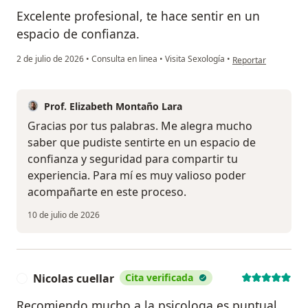
Excelente profesional, te hace sentir en un
espacio de confianza.
en opinión del usua
2 de julio de 2026
•
Consulta en linea
•
Visita Sexología
•
Reportar
Prof. Elizabeth Montaño Lara
Gracias por tus palabras. Me alegra mucho
saber que pudiste sentirte en un espacio de
confianza y seguridad para compartir tu
experiencia. Para mí es muy valioso poder
acompañarte en este proceso.
10 de julio de 2026
Nicolas cuellar
Cita verificada
N
Recomiendo mucho a la psicologa es puntual,