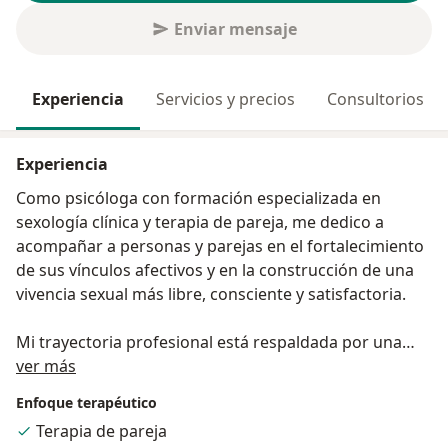
Enviar mensaje
Experiencia
Servicios y precios
Consultorios
Experiencia
Como psicóloga con formación especializada en
sexología clínica y terapia de pareja, me dedico a
acompañar a personas y parejas en el fortalecimiento
de sus vínculos afectivos y en la construcción de una
vivencia sexual más libre, consciente y satisfactoria.
Mi trayectoria profesional está respaldada por una
Acerca de mí
sólida formación académica, que incluye un título en
ver más
Psicología, diplomado en Psicología Clínica y una
Enfoque terapéutico
maestría en Sexología Clínica y Terapia de Pareja. Esta
Terapia de pareja
preparación, junto con mi experiencia en el