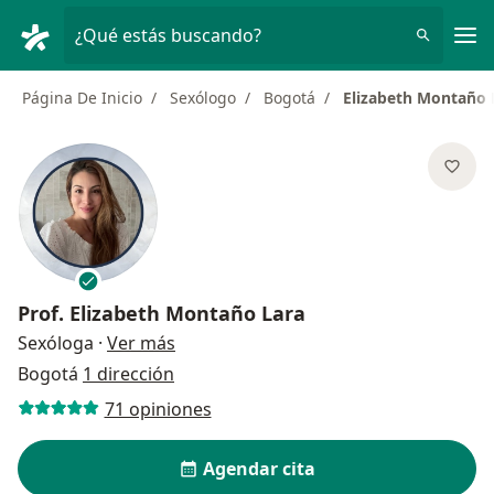
Men
¿Qué estás buscando?
Página De Inicio
Sexólogo
Bogotá
Elizabeth Montaño 
Prof.
Elizabeth Montaño Lara
sobre las especializaciones
Sexóloga
·
Ver más
Bogotá
1 dirección
71 opiniones
Agendar cita