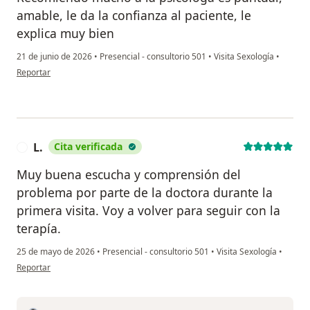
amable, le da la confianza al paciente, le
explica muy bien
21 de junio de 2026
•
Presencial - consultorio 501
•
Visita Sexología
•
en opinión del usuario Nicolas cuellar
Reportar
L.
Cita verificada
L
Muy buena escucha y comprensión del
problema por parte de la doctora durante la
primera visita. Voy a volver para seguir con la
terapía.
25 de mayo de 2026
•
Presencial - consultorio 501
•
Visita Sexología
•
en opinión del usuario L.
Reportar