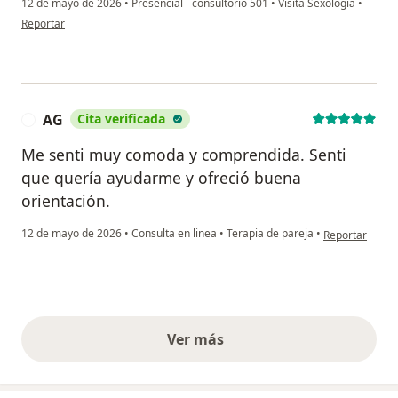
12 de mayo de 2026
•
Presencial - consultorio 501
•
Visita Sexología
•
en opinión del usuario David Rozo
Reportar
AG
Cita verificada
A
Me senti muy comoda y comprendida. Senti
que quería ayudarme y ofreció buena
orientación.
en opinión del
12 de mayo de 2026
•
Consulta en linea
•
Terapia de pareja
•
Reportar
Ver más
opiniones anteriores