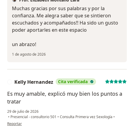
Muchas gracias por sus palabras y por la
confianza. Me alegra saber que se sintieron
escuchados y acompañados!! Ha sido un gusto
poder aportarles en este espacio
un abrazo!
1 de agosto de 2026
Kelly Hernandez
Cita verificada
K
Es muy amable, explicó muy bien los puntos a
tratar
29 de julio de 2026
•
Presencial - consultorio 501
•
Consulta Primera vez Sexología
•
en opinión del usuario Kelly Hernandez
Reportar