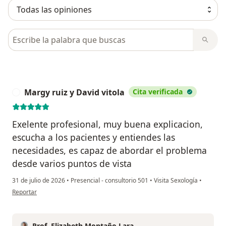
Busca en opiniones
Margy ruiz y David vitola
Cita verificada
M
Exelente profesional, muy buena explicacion,
escucha a los pacientes y entiendes las
necesidades, es capaz de abordar el problema
desde varios puntos de vista
31 de julio de 2026
•
Presencial - consultorio 501
•
Visita Sexología
•
en opinión del usuario Margy ruiz y David vitola
Reportar
Prof. Elizabeth Montaño Lara