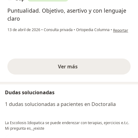
Puntualidad. Objetivo, asertivo y con lenguaje
claro
en opinión del
13 de abril de 2026
•
Consulta privada
•
Ortopedia Columna
•
Reportar
Ver más
opiniones anteriores
Dudas solucionadas
1 dudas solucionadas a pacientes en Doctoralia
La Escoliosis Idiopatica se puede enderezar con terapias, ejercicios e.t.c.
Mi pregunta es, ¿existe