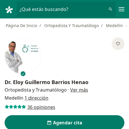
Men
¿Qué estás buscando?
Página De Inicio
Ortopedista Y Traumatólogo
Medellín
C
Dr.
Eloy Guillermo Barrios Henao
sobre las especial
Ortopedista y Traumatólogo
·
Ver más
Medellín
1 dirección
36 opiniones
Agendar cita