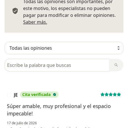
Todas las opiniones son importantes, por
este motivo, los especialistas no pueden
pagar para modificar o eliminar opiniones.
Más información sobre opiniones
Saber más.
Busca en opiniones
JE
Cita verificada
J
Súper amable, muy profesional y el espacio
impecable!
17 de julio de 2026
en opinión del us