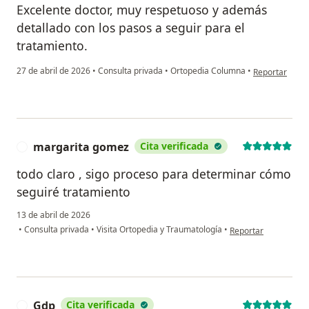
Excelente doctor, muy respetuoso y además
detallado con los pasos a seguir para el
tratamiento.
en opinión del
27 de abril de 2026
•
Consulta privada
•
Ortopedia Columna
•
Reportar
margarita gomez
Cita verificada
M
todo claro , sigo proceso para determinar cómo
seguiré tratamiento
13 de abril de 2026
en opinión del usua
•
Consulta privada
•
Visita Ortopedia y Traumatología
•
Reportar
Gdp
Cita verificada
G