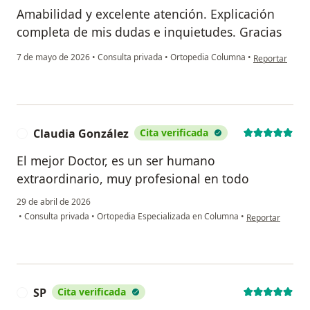
Amabilidad y excelente atención. Explicación
completa de mis dudas e inquietudes. Gracias
en opinión del
7 de mayo de 2026
•
Consulta privada
•
Ortopedia Columna
•
Reportar
Claudia González
Cita verificada
C
El mejor Doctor, es un ser humano
extraordinario, muy profesional en todo
29 de abril de 2026
en opinión del u
•
Consulta privada
•
Ortopedia Especializada en Columna
•
Reportar
SP
Cita verificada
S