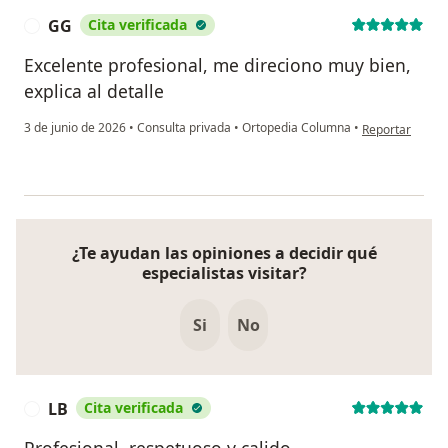
GG
Cita verificada
G
Excelente profesional, me direciono muy bien,
explica al detalle
en opinión del 
3 de junio de 2026
•
Consulta privada
•
Ortopedia Columna
•
Reportar
¿Te ayudan las opiniones a decidir qué
especialistas visitar?
Si
No
LB
Cita verificada
L