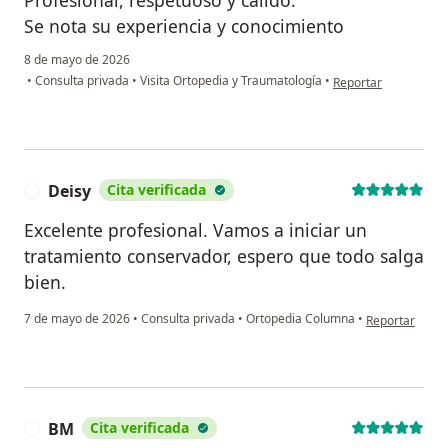
Profesional, respetuoso y calido.
Se nota su experiencia y conocimiento
8 de mayo de 2026
en opinión del usuar
•
Consulta privada
•
Visita Ortopedia y Traumatología
•
Reportar
Deisy
Cita verificada
D
Excelente profesional. Vamos a iniciar un
tratamiento conservador, espero que todo salga
bien.
en opinión del
7 de mayo de 2026
•
Consulta privada
•
Ortopedia Columna
•
Reportar
BM
Cita verificada
B