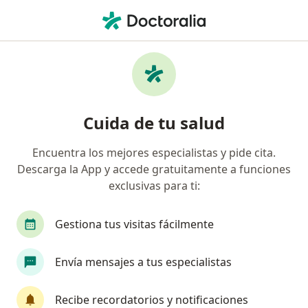
Men
Síndrome De Down • Ibagué, Tolima
Filtros
• 1
Seguro
Mapa
Especialistas en Síndrome de Down en
Cuida de tu salud
Ibagué
Encuentra los mejores especialistas y pide cita.
Descarga la App y accede gratuitamente a funciones
¿Qué especialidad estás buscando?
exclusivas para ti:
Médico general
Pediatra
Cirujano genera
Gestiona tus visitas fácilmente
Envía mensajes a tus especialistas
Recibe recordatorios y notificaciones