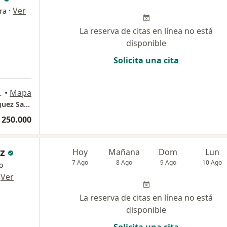
·
Ver
ra
La reserva de citas en línea no está
disponible
Solicita una cita
io 504, Bogotá
•
Mapa
Consultorio privado-Dr Jorge Enrique Rodriguez Salazar-Pediatra Alternativo
 250.000
z
Hoy
Mañana
Dom
Lun
7 Ago
8 Ago
9 Ago
10 Ago
o
·
Ver
La reserva de citas en línea no está
disponible
Solicita una cita