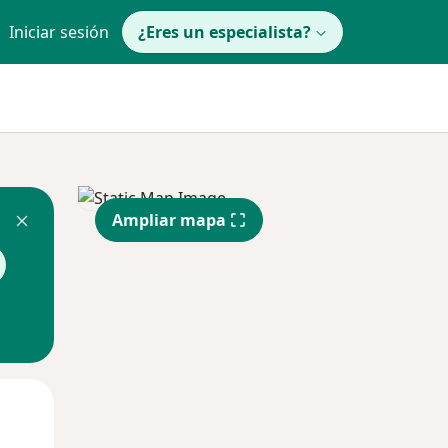
Iniciar sesión
¿Eres un especialista?
Ampliar mapa
Mar
Mié
Jue
11 Ago
12 Ago
13 Ago