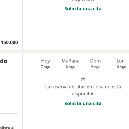
Solicita una cita
 150.000
ado
Hoy
Mañana
Dom
Lun
7 Ago
8 Ago
9 Ago
10 Ago
La reserva de citas en línea no está
disponible
Solicita una cita
Consultorio Doctora Natalia Nevado- Especialista en Terapeuticas Alternativas y Farmacologia Vegetal