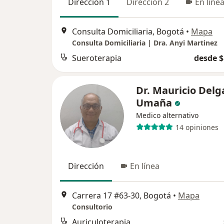
Dirección 1
Dirección 2
En líne
Consulta Domiciliaria, Bogotá
•
Mapa
Consulta Domiciliaria | Dra. Anyi Martinez
Sueroterapia
desde $
Dr. Mauricio Del
Umaña
Medico alternativo
14 opiniones
Dirección
En línea
Carrera 17 #63-30, Bogotá
•
Mapa
Consultorio
Auriculoterapia