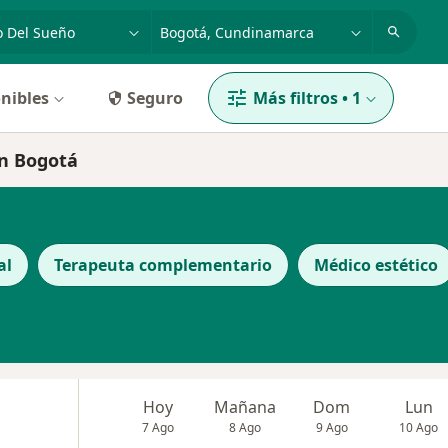
dad, enfermedad o nombre
p. ej. Bogotá
nibles
Seguro
Más filtros
•
1
en Bogotá
al
Terapeuta complementario
Médico estético
Hoy
Mañana
Dom
Lun
7 Ago
8 Ago
9 Ago
10 Ago