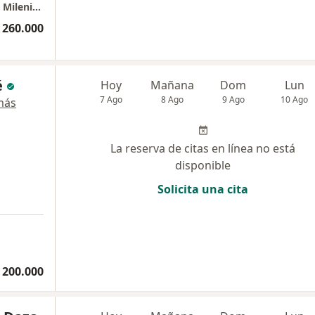
Consulta Presencial Bogotá - Edificio Centro Milenio III - Consultorio 704
 260.000
é
Hoy
Mañana
Dom
Lun
7 Ago
8 Ago
9 Ago
10 Ago
más
La reserva de citas en línea no está
disponible
Solicita una cita
 200.000