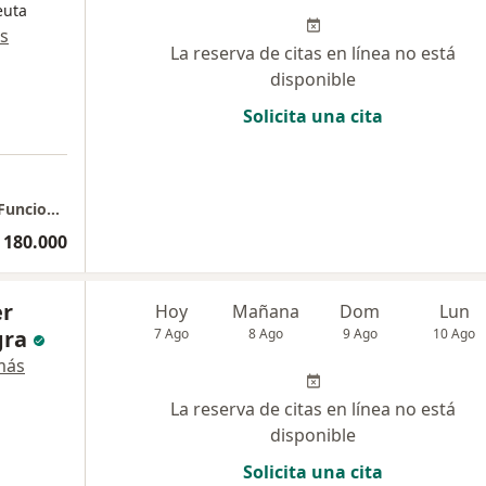
euta
s
La reserva de citas en línea no está
disponible
Solicita una cita
Consulta Privada de Medicina Integrativa y Funcional - Dr. Sergio Granados
 180.000
er
Hoy
Mañana
Dom
Lun
gra
7 Ago
8 Ago
9 Ago
10 Ago
más
La reserva de citas en línea no está
disponible
Solicita una cita