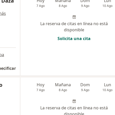
o Daza
Hoy
Mañana
Dom
Lun
7 Ago
8 Ago
9 Ago
10 Ago
más
La reserva de citas en línea no está
disponible
Solicita una cita
pa
pecificar
o
Hoy
Mañana
Dom
Lun
7 Ago
8 Ago
9 Ago
10 Ago
La reserva de citas en línea no está
disponible