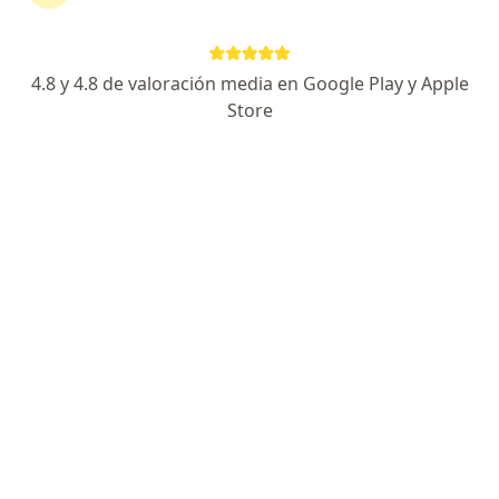
continuar tu tratamiento sin salir de casa. Si lo
necesitas, también puedes reservar una cita
presencial.
4.8 y 4.8 de valoración media en Google Play y Apple
Store
Mostrar especialistas
¿Cómo funciona?
Expertos en triglicéridos altos
Ronald David Izquierdo Pajon
Especialista en medicina familiar
Bogotá