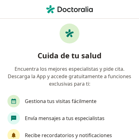
Men
¿Qué estás buscando?
Página De Inicio
Enfermedades
Triglicéridos Altos
Triglicéridos altos - Información,
Cuida de tu salud
expertos y preguntas frecuentes
Encuentra los mejores especialistas y pide cita.
Descarga la App y accede gratuitamente a funciones
exclusivas para ti:
Información
Gestiona tus visitas fácilmente
Envía mensajes a tus especialistas
No descuides tu salud
Escoge la consulta en línea para empezar o
Recibe recordatorios y notificaciones