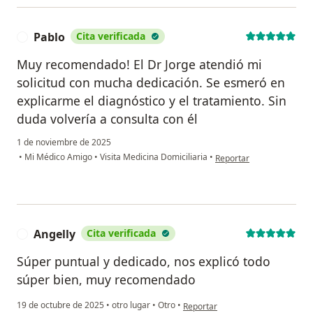
Pablo
Cita verificada
P
Muy recomendado! El Dr Jorge atendió mi
solicitud con mucha dedicación. Se esmeró en
explicarme el diagnóstico y el tratamiento. Sin
duda volvería a consulta con él
1 de noviembre de 2025
en opinión del usuario Pa
•
Mi Médico Amigo
•
Visita Medicina Domiciliaria
•
Reportar
Angelly
Cita verificada
A
Súper puntual y dedicado, nos explicó todo
súper bien, muy recomendado
en opinión del usuario Angelly
19 de octubre de 2025
•
otro lugar
•
Otro
•
Reportar