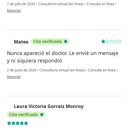
7 de julio de 2026
•
Consultorio virtual (en línea)
•
Consulta en línea
•
en opinión del usuario Cp
Reportar
Mateo
Cita verificada
M
Nunca apareció el doctor. Le envié un mensaje
y ni siquiera respondió
2 de junio de 2026
•
Consultorio virtual (en línea)
•
Consulta en línea
•
en opinión del usuario Mateo
Reportar
Laura Victoria Gorraiz Monroy
L
Cita verificada