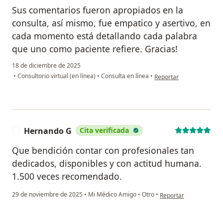
Sus comentarios fueron apropiados en la
consulta, así mismo, fue empatico y asertivo, en
cada momento está detallando cada palabra
que uno como paciente refiere. Gracias!
18 de diciembre de 2025
en opinión del usuario D
•
Consultorio virtual (en línea)
•
Consulta en línea
•
Reportar
Hernando G
Cita verificada
H
Que bendición contar con profesionales tan
dedicados, disponibles y con actitud humana.
1.500 veces recomendado.
en opinión del usuari
29 de noviembre de 2025
•
Mi Médico Amigo
•
Otro
•
Reportar