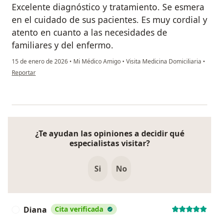
Excelente diagnóstico y tratamiento. Se esmera
en el cuidado de sus pacientes. Es muy cordial y
atento en cuanto a las necesidades de
familiares y del enfermo.
15 de enero de 2026
•
Mi Médico Amigo
•
Visita Medicina Domiciliaria
•
en opinión del usuario Laura Victoria Gorraiz Monroy
Reportar
¿Te ayudan las opiniones a decidir qué
especialistas visitar?
Si
No
Diana
Cita verificada
D