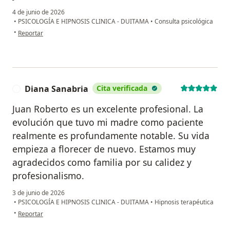
4 de junio de 2026
•
PSICOLOGÍA E HIPNOSIS CLINICA - DUITAMA
•
Consulta psicológica
en opinión del usuario LAMCH
•
Reportar
Diana Sanabria
Cita verificada
D
Juan Roberto es un excelente profesional. La
evolución que tuvo mi madre como paciente
realmente es profundamente notable. Su vida
empieza a florecer de nuevo. Estamos muy
agradecidos como familia por su calidez y
profesionalismo.
3 de junio de 2026
•
PSICOLOGÍA E HIPNOSIS CLINICA - DUITAMA
•
Hipnosis terapéutica
en opinión del usuario Diana Sanabria
•
Reportar