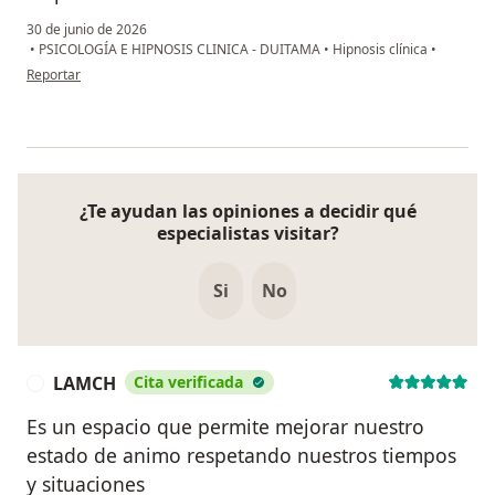
30 de junio de 2026
•
PSICOLOGÍA E HIPNOSIS CLINICA - DUITAMA
•
Hipnosis clínica
•
en opinión del usuario US
Reportar
¿Te ayudan las opiniones a decidir qué
especialistas visitar?
Si
No
LAMCH
Cita verificada
L
Es un espacio que permite mejorar nuestro
estado de animo respetando nuestros tiempos
y situaciones