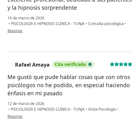
y la hipnosis sorprendente
16 de marzo de 2026
•
PSICOLOGÍA E HIPNOSIS CLÍNICA - TUNJA
•
Consulta psicológica
•
en opinión del usuario Leidy
Reportar
Rafael Amaya
Cita verificada
R
Me gustó que pude hablar cosas que con otros
psicólogos no he podido, en especial haciendo
énfasis en mi pasado
12 de marzo de 2026
•
PSICOLOGÍA E HIPNOSIS CLÍNICA - TUNJA
•
Visita Psicología
•
en opinión del usuario Rafael Amaya
Reportar