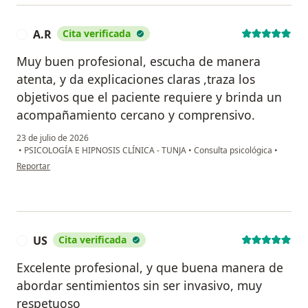
A.R
Cita verificada
A
Muy buen profesional, escucha de manera
atenta, y da explicaciones claras ,traza los
objetivos que el paciente requiere y brinda un
acompañamiento cercano y comprensivo.
23 de julio de 2026
•
PSICOLOGÍA E HIPNOSIS CLÍNICA - TUNJA
•
Consulta psicológica
•
en opinión del usuario A.R
Reportar
US
Cita verificada
U
Excelente profesional, y que buena manera de
abordar sentimientos sin ser invasivo, muy
respetuoso