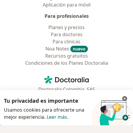
Aplicación para móvil
Para profesionales
Planes y precios
Para doctores
Para clinicas
Noa Notes
nuevo
Recursos gratuitos
Condiciones de los Planes Doctoralia
Contacto
Doctoralia - Página de inicio
Doctoralia Colombia, SAS
Tv 23 No. 97 - 73
Tu privacidad es importante
Municipio: Bogotá D.C., Colombia
Usamos cookies para ofrecerte una
mejor experiencia.
Leer más
.
se abre en una nueva pestaña
se abre en una nueva pestaña
se abre en una nueva pestaña
se abre en una nueva pes
se abre en 
se a
Polska
,
Türkiye
,
España
,
Italia
,
Deutschland
,
Česko
,