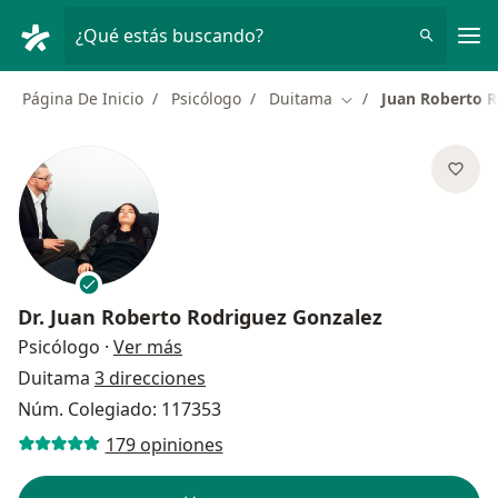
Men
¿Qué estás buscando?
Página De Inicio
Psicólogo
Duitama
Juan Roberto R
Cambiar de ciudad
Dr.
Juan Roberto Rodriguez Gonzalez
sobre las especializaciones
Psicólogo
·
Ver más
Duitama
3 direcciones
Núm. Colegiado: 117353
179 opiniones