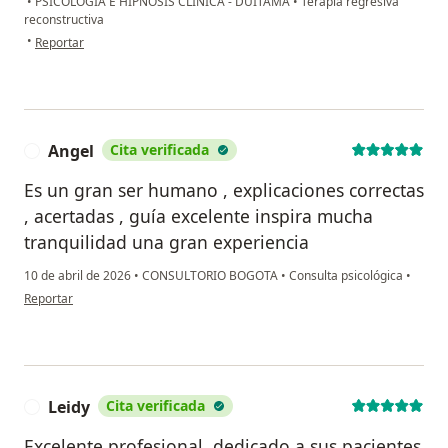
•
PSICOLOGÍA E HIPNOSIS CLINICA - DUITAMA
•
Terapia regresiva
reconstructiva
en opinión del usuario Sol
•
Reportar
Angel
Cita verificada
A
Es un gran ser humano , explicaciones correctas
, acertadas , guía excelente inspira mucha
tranquilidad una gran experiencia
10 de abril de 2026
•
CONSULTORIO BOGOTA
•
Consulta psicológica
•
en opinión del usuario Angel
Reportar
Leidy
Cita verificada
L
Excelente profesional, dedicado a sus pacientes