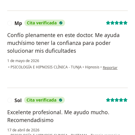
Mp
Cita verificada
M
Confío plenamente en este doctor. Me ayuda
muchísimo tener la confianza para poder
solucionar mis duficultades
1 de mayo de 2026
en opinión del usu
•
PSICOLOGÍA E HIPNOSIS CLÍNICA - TUNJA
•
Hipnosis
•
Reportar
Sol
Cita verificada
S
Excelente profesional. Me ayudo mucho.
Recomendadisimo
17 de abril de 2026