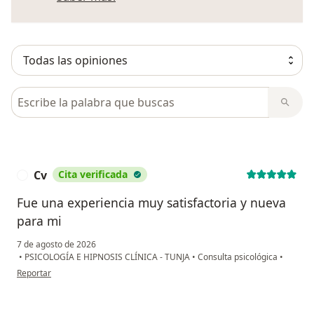
Busca en opiniones
Cv
Cita verificada
C
Fue una experiencia muy satisfactoria y nueva
para mi
7 de agosto de 2026
•
PSICOLOGÍA E HIPNOSIS CLÍNICA - TUNJA
•
Consulta psicológica
•
en opinión del usuario Cv
Reportar