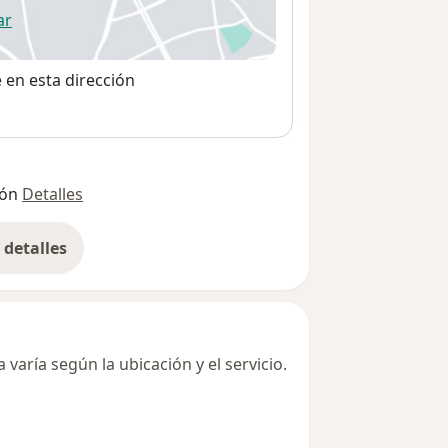
ar
 abre en una nueva pestaña
e en esta dirección
ión
Detalles
detalles
bre la dirección
varía según la ubicación y el servicio.