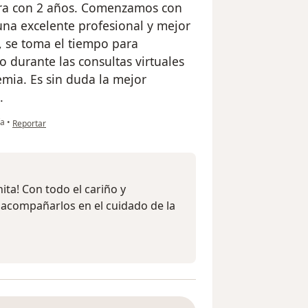
hora con 2 años. Comenzamos con
una excelente profesional y mejor
, se toma el tiempo para
o durante las consultas virtuales
mia. Es sin duda la mejor
.
en opinión del usuario Ana María Rojas
ía
•
Reportar
ita! Con todo el cariño y
acompañarlos en el cuidado de la