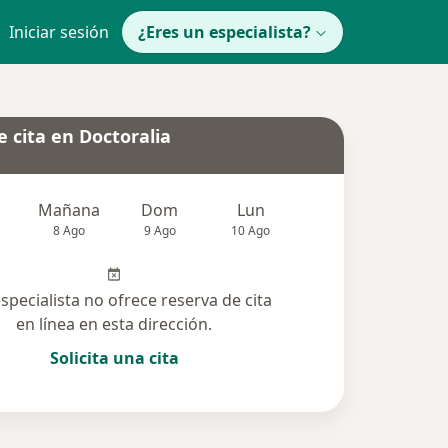
Iniciar sesión
¿Eres un especialista?
 cita en Doctoralia
Mañana
Dom
Lun
Mar
Mié
8 Ago
9 Ago
10 Ago
11 Ago
12 Ag
especialista no ofrece reserva de cita
en línea en esta dirección.
Solicita una cita
lucionadas (1)