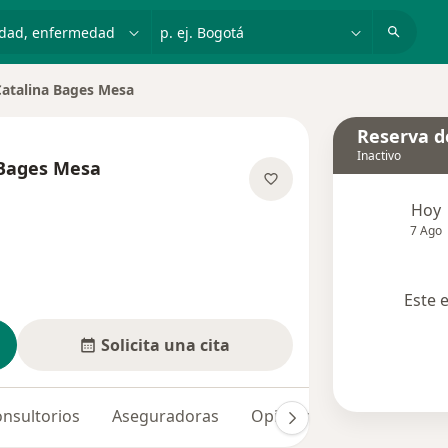
dad, enfermedad o nombre
p. ej. Bogotá
Catalina Bages Mesa
ciudad
Reserva de
Inactivo
 Bages Mesa
las especializaciones
Hoy
7 Ago
Este 
Solicita una cita
nsultorios
Aseguradoras
Opiniones (5)
Dudas so