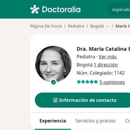
especiali
Página De Inicio
Pediatra
Bogotá
María 
Cambiar de 
Dra.
María Catalina
sobre 
Pediatra
·
Ver más
Bogotá
1 dirección
Núm. Colegiado: 1142
5 opiniones
Información de contacto
Experiencia
Servicios y precios
Co