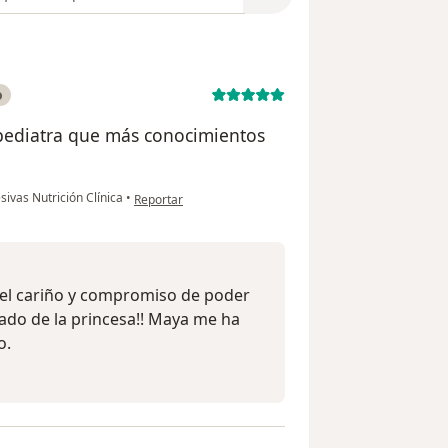
o
la pediatra que más conocimientos
en opinión del usuario Maritza
sivas Nutrición Clínica
•
Reportar
 el cariño y compromiso de poder
ado de la princesa!! Maya me ha
o.