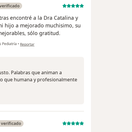
verificado
as encontré a la Dra Catalina y
emi hijo a mejorado muchisimo, su
jorables, sólo gratitud.
en opinión del usuario Angela Sánchez
s Pediatría
•
Reportar
sto. Palabras que animan a
n lo que humana y profesionalmente
verificado