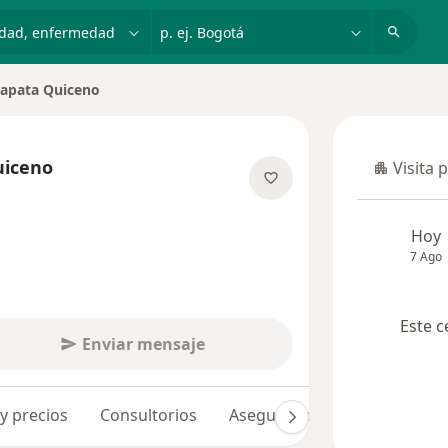
dad, enfermedad o nombre
p. ej. Bogotá
Zapata Quiceno
uiceno
Visita 
Visita p
e las especializaciones
Hoy
7 Ago
Este c
Enviar mensaje
 y precios
Consultorios
Aseguradoras
Opiniones 