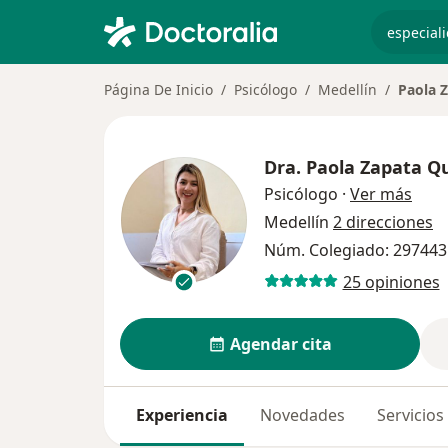
especiali
Página De Inicio
Psicólogo
Medellín
Paola 
Dra.
Paola Zapata Q
sobr
Psicólogo
·
Ver más
Medellín
2 direcciones
Núm. Colegiado: 297443
25 opiniones
Agendar cita
Experiencia
Novedades
Servicios