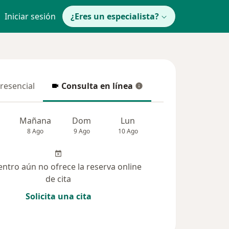
Iniciar sesión
¿Eres un especialista?
presencial
Consulta en línea
resencial
Consulta en línea
Mañana
Dom
Lun
Mar
Mié
8 Ago
9 Ago
10 Ago
11 Ago
12 Ag
entro aún no ofrece la reserva online
de cita
Solicita una cita
(25)