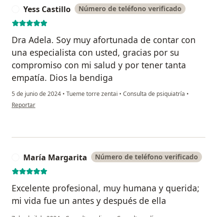
Yess Castillo
Número de teléfono verificado
Y
Dra Adela. Soy muy afortunada de contar con
una especialista con usted, gracias por su
compromiso con mi salud y por tener tanta
empatía. Dios la bendiga
5 de junio de 2024
•
Tueme torre zentai
•
Consulta de psiquiatría
•
en opinión del usuario Yess Castillo
Reportar
María Margarita
Número de teléfono verificado
M
Excelente profesional, muy humana y querida;
mi vida fue un antes y después de ella
en opinión del us