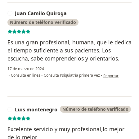
Juan Camilo Quiroga
J
Número de teléfono verificado
Es una gran profesional, humana, que le dedica
el tiempo suficiente a sus pacientes. Los
escucha, sabe comprenderlos y orientarlos.
17 de marzo de 2024
en opinión del usuar
•
Consulta en lines
•
Consulta Psiquiatría primera vez
•
Reportar
Luis montenegro
Número de teléfono verificado
L
Excelente servicio y muy profesional,lo mejor
de lo mejor