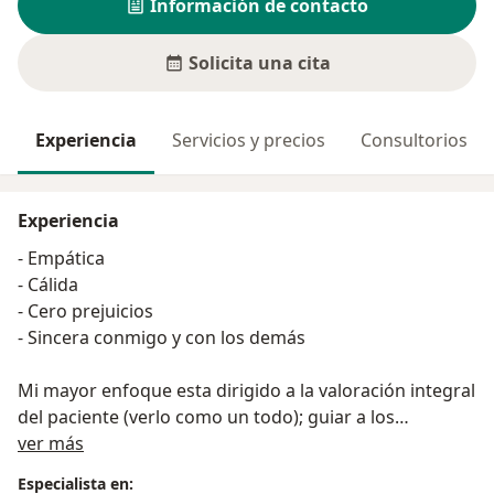
Información de contacto
Solicita una cita
Experiencia
Servicios y precios
Consultorios
Experiencia
- Empática
- Cálida
- Cero prejuicios
- Sincera conmigo y con los demás
Mi mayor enfoque esta dirigido a la valoración integral
del paciente (verlo como un todo); guiar a los
Acerca de mí
pacientes a encontrar el equilibrio y su adaptación al
ver más
medio que les rodea, con ayuda de la terapia y la
Especialista en: