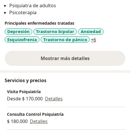
psicofarmacología (si se requiere), brindarles
Psiquiatra de adultos
información sobre lo que esta sucediendo para que
Psicoterapia
entiendan qué les pasa y qué acciones se puede tomar
para mejorar; teniendo como objetivo principal
Principales enfermedades tratadas
recuperar la calidad de vida de mi paciente.
Depresión
Trastorno bipolar
Ansiedad
a11y_sr_more_d
Esquizofrenia
Trastorno de pánico
+6
Mostrar más detalles
sobre la experiencia
Servicios y precios
Visita Psiquiatría
Desde $ 170.000
Detalles
Consulta Control Psiquiatría
$ 180.000
Detalles