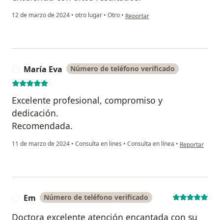
en opinión del usuario Adana Cecil
12 de marzo de 2024
•
otro lugar
•
Otro
•
Reportar
María Eva
Número de teléfono verificado
M
Excelente profesional, compromiso y
dedicación.
Recomendada.
en opinión del
11 de marzo de 2024
•
Consulta en lines
•
Consulta en línea
•
Reportar
Em
Número de teléfono verificado
E
Doctora excelente atención encantada con su