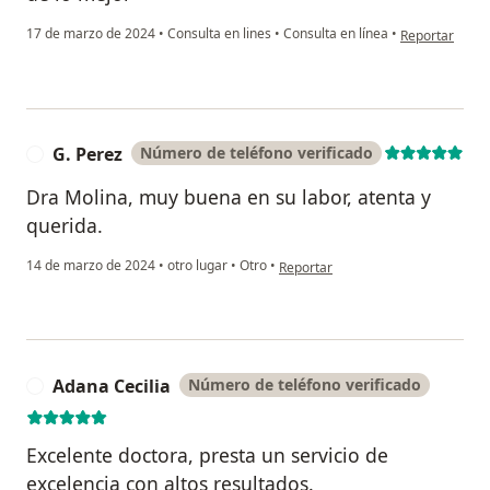
en opinión del
17 de marzo de 2024
•
Consulta en lines
•
Consulta en línea
•
Reportar
G. Perez
Número de teléfono verificado
G
Dra Molina, muy buena en su labor, atenta y
querida.
en opinión del usuario G. Perez
14 de marzo de 2024
•
otro lugar
•
Otro
•
Reportar
Adana Cecilia
Número de teléfono verificado
A
Excelente doctora, presta un servicio de
excelencia con altos resultados.