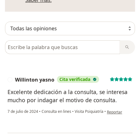
Saber más.
Busca en opiniones
Willinton yasno
Cita verificada
W
Excelente dedicación a la consulta, se interesa
mucho por indagar el motivo de consulta.
en opinión del usua
7 de julio de 2024
•
Consulta en lines
•
Visita Psiquiatría
•
Reportar