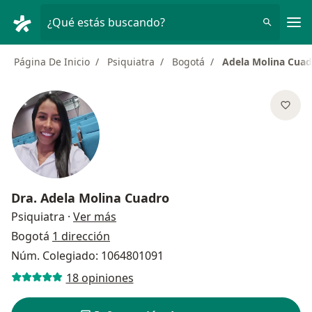
Men
¿Qué estás buscando?
Página De Inicio
Psiquiatra
Bogotá
Adela Molina Cuad
Dra.
Adela Molina Cuadro
sobre las especializaciones
Psiquiatra
·
Ver más
Bogotá
1 dirección
Núm. Colegiado: 1064801091
18 opiniones