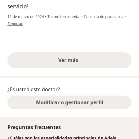
servicio!
11 de marzo de 2024
•
Tueme torre zentai
•
Consulta de psiquiatría
•
en opinión del usuario Em
Reportar
Ver más
opiniones anteriores
¿Es usted este doctor?
Modificar o gestionar perfil
Preguntas frecuentes
¿Cuáles son las especialidades principales de Adela