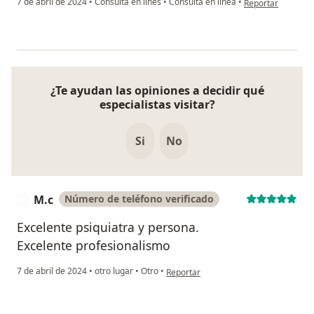
7 de abril de 2024
•
Consulta en lines
•
Consulta en línea
•
Reportar
¿Te ayudan las opiniones a decidir qué
especialistas visitar?
Si
No
M.c
Número de teléfono verificado
M
Excelente psiquiatra y persona.
Excelente profesionalismo
en opinión del usuario M.c
7 de abril de 2024
•
otro lugar
•
Otro
•
Reportar