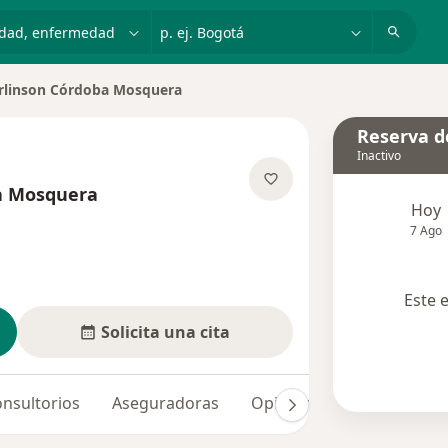
dad, enfermedad o nombre
p. ej. Bogotá
arlinson Córdoba Mosquera
r de ciudad
Reserva de
Inactivo
ba Mosquera
Hoy
bre las especializaciones
7 Ago
Este 
Solicita una cita
nsultorios
Aseguradoras
Opiniones