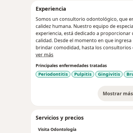
Experiencia
Somos un consultorio odontológico, que eno
calidez humana. Nuestro equipo de especial
experiencia, está dedicado a proporcionar u
calidad. Desde el momento en que ingresa 
brindar comodidad, hasta los consultorios
Acerca de mí
generación, cada detalle está pensado par
ver más
Principales enfermedades tratadas
Periodontitis
Pulpitis
Gingivitis
Br
Mostrar más 
so
Servicios y precios
Visita Odontología