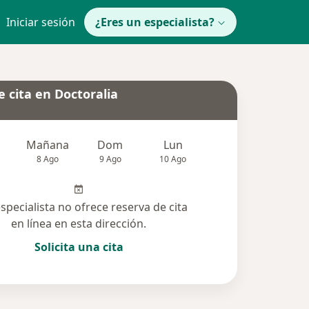
Iniciar sesión
¿Eres un especialista?
 cita en Doctoralia
Mañana
Dom
Lun
Mar
Mié
8 Ago
9 Ago
10 Ago
11 Ago
12 Ag
especialista no ofrece reserva de cita
en línea en esta dirección.
Solicita una cita