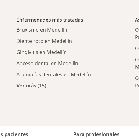
Enfermedades más tratadas
A
Bruxismo en Medellín
O
P
Diente roto en Medellín
O
Gingivitis en Medellín
O
Abceso dental en Medellín
M
Anomalías dentales en Medellín
O
Ver más (15)
P
s cercanos
Más en esta categoría: Enfermedades más 
os pacientes
Para profesionales