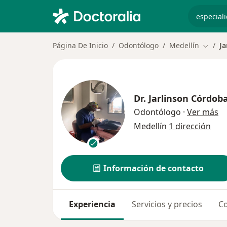
especiali
Página De Inicio
Odontólogo
Medellín
J
Cambia
Dr.
Jarlinson Córdo
so
Odontólogo
·
Ver más
Medellín
1 dirección
Información de contacto
Experiencia
Servicios y precios
Co