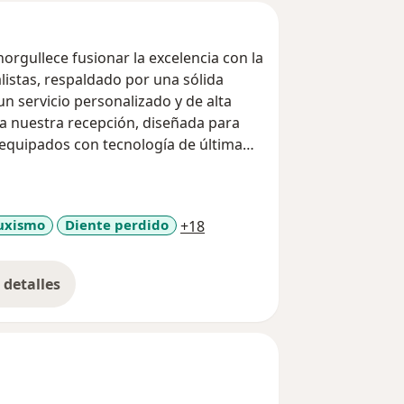
rgullece fusionar la excelencia con la
istas, respaldado por una sólida
n servicio personalizado y de alta
a nuestra recepción, diseñada para
 equipados con tecnología de última
a ofrecerle una atención óptima
a11y_sr_more_diseases
uxismo
Diente perdido
+18
detalles
bre la experiencia