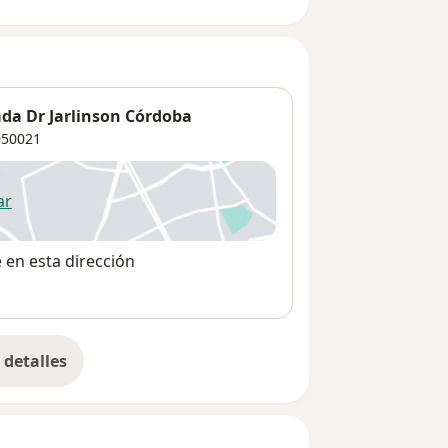
ada Dr Jarlinson Córdoba
50021
ar
 abre en una nueva pestaña
e en esta dirección
detalles
bre la dirección