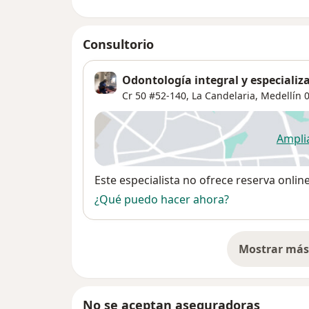
Consultorio
Odontología integral y especializ
Cr 50 #52-140,
La Candelaria
,
Medellín
0
Ampli
se
Disponibilidad
Este especialista no ofrece reserva onlin
¿Qué puedo hacer ahora?
Mostrar más 
so
No se aceptan aseguradoras