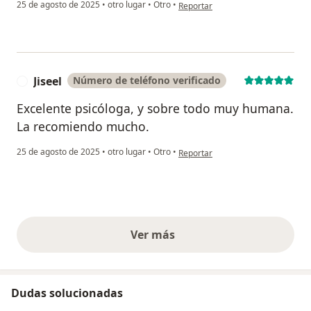
en opinión del usuario Zamira Cas
25 de agosto de 2025
•
otro lugar
•
Otro
•
Reportar
Jiseel
Número de teléfono verificado
J
Excelente psicóloga, y sobre todo muy humana.
La recomiendo mucho.
en opinión del usuario Jiseel
25 de agosto de 2025
•
otro lugar
•
Otro
•
Reportar
Ver más
opiniones anteriores
Dudas solucionadas