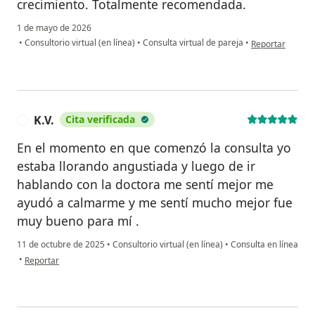
crecimiento. Totalmente recomendada.
1 de mayo de 2026
en opinión del 
•
Consultorio virtual (en línea)
•
Consulta virtual de pareja
•
Reportar
K.V.
Cita verificada
K
En el momento en que comenzó la consulta yo
estaba llorando angustiada y luego de ir
hablando con la doctora me sentí mejor me
ayudó a calmarme y me sentí mucho mejor fue
muy bueno para mí .
11 de octubre de 2025
•
Consultorio virtual (en línea)
•
Consulta en línea
en opinión del usuario K.V.
•
Reportar