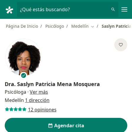
Men
¿Qué estás buscando?
Página De Inicio
Psicólogo
Medellín
Saslyn Patric
Cambiar de ciudad
Dra.
Saslyn Patricia Mena Mosquera
sobre las especializaciones
Psicóloga
·
Ver más
Medellín
1 dirección
12 opiniones
Agendar cita