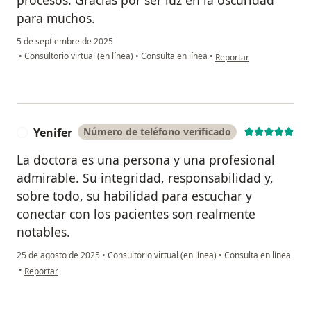
procesos. Gracias por ser luz en la oscuridad
para muchos.
5 de septiembre de 2025
en opinión del usuario F
•
Consultorio virtual (en línea)
•
Consulta en línea
•
Reportar
Yenifer
Número de teléfono verificado
Y
La doctora es una persona y una profesional
admirable. Su integridad, responsabilidad y,
sobre todo, su habilidad para escuchar y
conectar con los pacientes son realmente
notables.
25 de agosto de 2025
•
Consultorio virtual (en línea)
•
Consulta en línea
en opinión del usuario Yenifer
•
Reportar