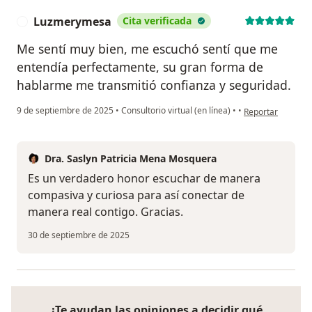
Luzmerymesa
Cita verificada
L
Me sentí muy bien, me escuchó sentí que me
entendía perfectamente, su gran forma de
hablarme me transmitió confianza y seguridad.
en opinión del u
9 de septiembre de 2025
•
Consultorio virtual (en línea)
•
•
Reportar
Dra. Saslyn Patricia Mena Mosquera
Es un verdadero honor escuchar de manera
compasiva y curiosa para así conectar de
manera real contigo. Gracias.
30 de septiembre de 2025
¿Te ayudan las opiniones a decidir qué