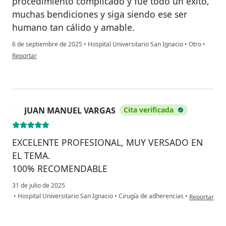
procedimiento complicado y fue todo un éxito,
muchas bendiciones y siga siendo ese ser
humano tan cálido y amable.
6 de septiembre de 2025
•
Hospital Universitario San Ignacio
•
Otro
•
en opinión del usuario SandraJA
Reportar
JUAN MANUEL VARGAS
Cita verificada
J
EXCELENTE PROFESIONAL, MUY VERSADO EN
EL TEMA.
100% RECOMENDABLE
31 de julio de 2025
en opinión 
•
Hospital Universitario San Ignacio
•
Cirugía de adherencias
•
Reportar