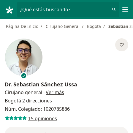
Men
¿Qué estás buscando?
Página De Inicio
Cirujano General
Bogotá
Sebastian S
Dr.
Sebastian Sánchez Ussa
sobre las especializaciones
Cirujano general
·
Ver más
Bogotá
2 direcciones
Núm. Colegiado: 1020785886
15 opiniones