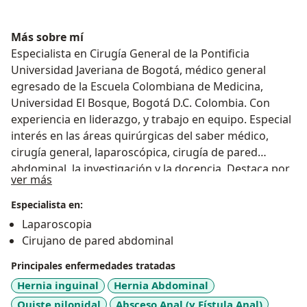
Más sobre mí
Especialista en Cirugía General de la Pontificia
Universidad Javeriana de Bogotá, médico general
egresado de la Escuela Colombiana de Medicina,
Universidad El Bosque, Bogotá D.C. Colombia. Con
experiencia en liderazgo, y trabajo en equipo. Especial
interés en las áreas quirúrgicas del saber médico,
cirugía general, laparoscópica, cirugía de pared
abdominal, la investigación y la docencia. Destaca por
Acerca de mí
ver más
su continuo deseo de crecimiento académico,
profesional y personal, y su facilidad para las
Especialista en:
relaciones humanas.
Laparoscopia
Cirujano de pared abdominal
Principales enfermedades tratadas
Hernia inguinal
Hernia Abdominal
Quiste pilonidal
Absceso Anal (y Fístula Anal)