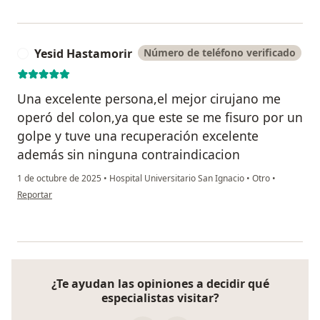
Yesid Hastamorir
Número de teléfono verificado
Y
Una excelente persona,el mejor cirujano me
operó del colon,ya que este se me fisuro por un
golpe y tuve una recuperación excelente
además sin ninguna contraindicacion
1 de octubre de 2025
•
Hospital Universitario San Ignacio
•
Otro
•
en opinión del usuario Yesid Hastamorir
Reportar
¿Te ayudan las opiniones a decidir qué
especialistas visitar?