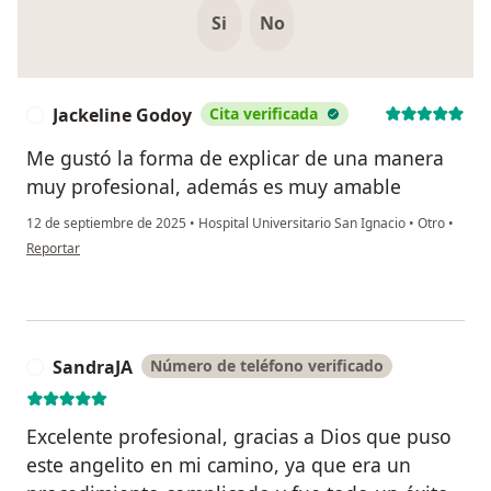
Si
No
Jackeline Godoy
Cita verificada
J
Me gustó la forma de explicar de una manera
muy profesional, además es muy amable
12 de septiembre de 2025
•
Hospital Universitario San Ignacio
•
Otro
•
en opinión del usuario Jackeline Godoy
Reportar
SandraJA
Número de teléfono verificado
S
Excelente profesional, gracias a Dios que puso
este angelito en mi camino, ya que era un