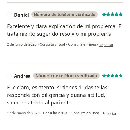
Daniel
Número de teléfono verificado
D
Excelente y clara explicación de mi problema. El
tratamiento sugerido resolvió mi problema
en opinión del usua
2 de junio de 2025
•
Consulta virtual
•
Consulta en línea
•
Reportar
Andrea
Número de teléfono verificado
A
Fue claro, es atento, si tienes dudas te las
responde con diligencia y buena actitud,
siempre atento al paciente
en opinión del u
17 de mayo de 2025
•
Consulta virtual
•
Consulta en línea
•
Reportar