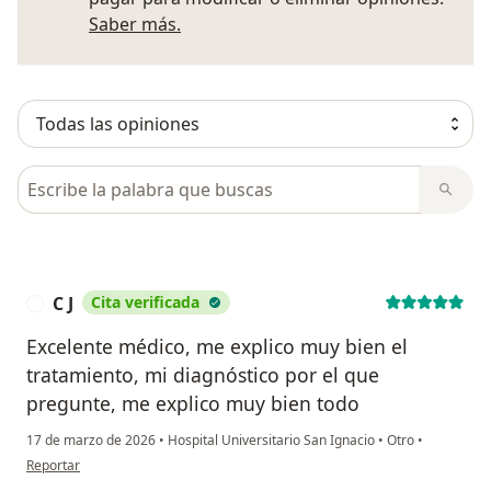
Más información sobre opiniones
Saber más.
Busca en opiniones
C J
Cita verificada
C
Excelente médico, me explico muy bien el
tratamiento, mi diagnóstico por el que
pregunte, me explico muy bien todo
17 de marzo de 2026
•
Hospital Universitario San Ignacio
•
Otro
•
en opinión del usuario C J
Reportar