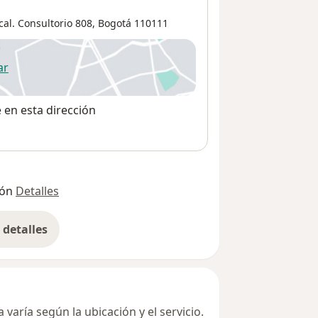
cal. Consultorio 808,
Bogotá
110111
ar
 abre en una nueva pestaña
e en esta dirección
ión
Detalles
detalles
bre la dirección
varía según la ubicación y el servicio.