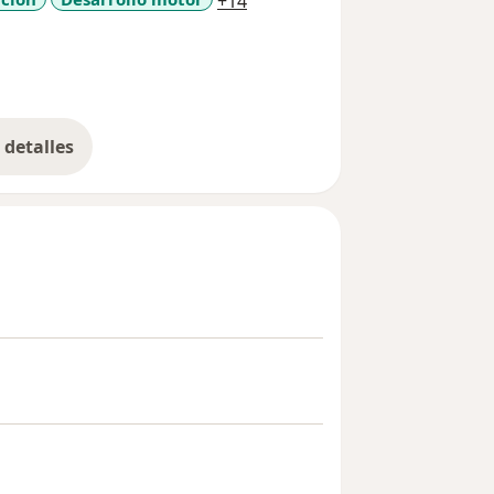
+14
detalles
bre la experiencia