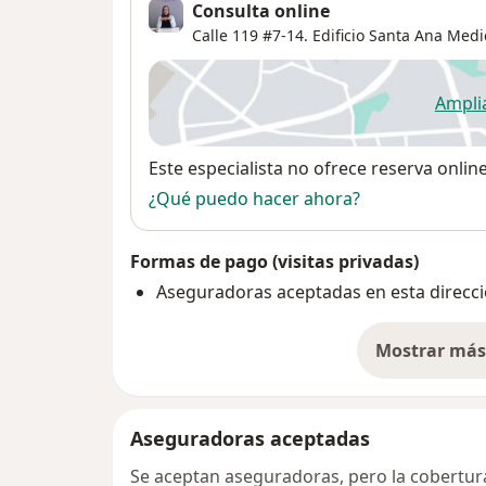
Consulta online
Calle 119 #7-14. Edificio Santa Ana Medi
Ampli
se
Disponibilidad
Este especialista no ofrece reserva onlin
¿Qué puedo hacer ahora?
Formas de pago (visitas privadas)
Aseguradoras aceptadas en esta direcc
Mostrar más 
so
Aseguradoras aceptadas
Se aceptan aseguradoras, pero la cobertura 