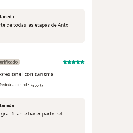
stañeda
arte de todas las etapas de Anto
erificado
ofesional con carisma
en opinión del usuario Andres Arango
Pediatría control
•
Reportar
stañeda
gratificante hacer parte del