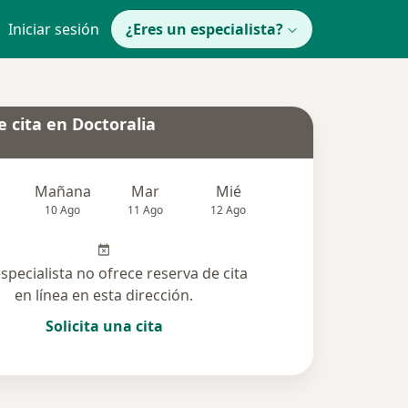
Iniciar sesión
¿Eres un especialista?
 cita en Doctoralia
Mañana
Mar
Mié
Jue
Vie
10 Ago
11 Ago
12 Ago
13 Ago
14 Ag
especialista no ofrece reserva de cita
en línea en esta dirección.
Solicita una cita
solucionadas (13)