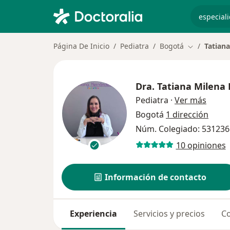
especiali
Página De Inicio
Pediatra
Bogotá
Tatian
Cambiar de 
Dra.
Tatiana Milena
sobre 
Pediatra
·
Ver más
Bogotá
1 dirección
Núm. Colegiado: 53123
10 opiniones
Información de contacto
Experiencia
Servicios y precios
Co