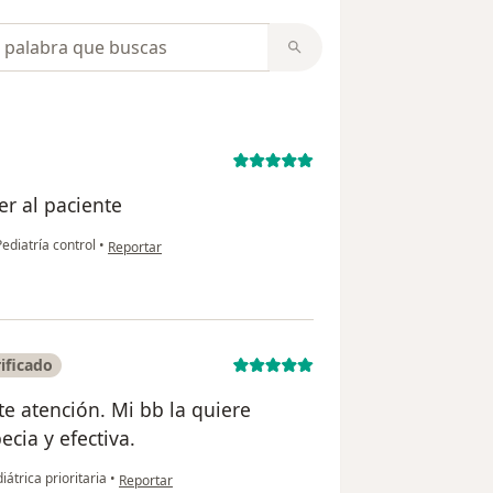
opiniones
r al paciente
en opinión del usuario Jhoan Martínez
ediatría control
•
Reportar
ificado
te atención. Mi bb la quiere
cia y efectiva.
en opinión del usuario Pilar Agudelo
átrica prioritaria
•
Reportar