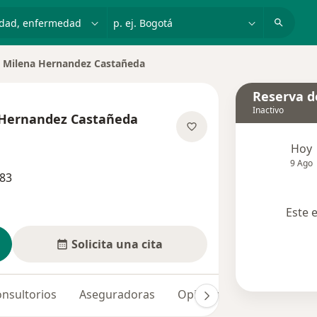
dad, enfermedad o nombre
p. ej. Bogotá
a Milena Hernandez Castañeda
ciudad
Reserva de
Inactivo
 Hernandez Castañeda
las especializaciones
Hoy
9 Ago
683
Este 
Solicita una cita
nsultorios
Aseguradoras
Opiniones (10)
Dudas 