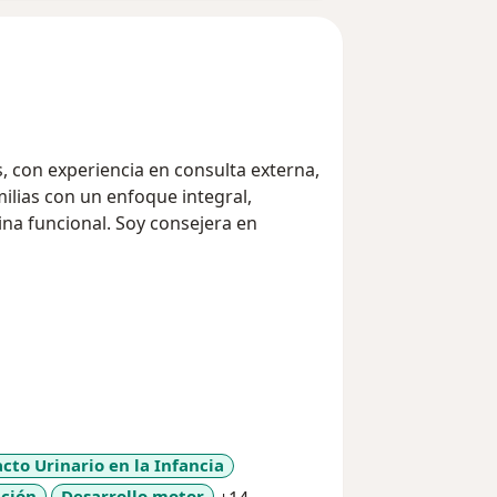
 con experiencia en consulta externa,
ilias con un enfoque integral,
a funcional. Soy consejera en
acto Urinario en la Infancia
a11y_sr_more_diseases
ición
Desarrollo motor