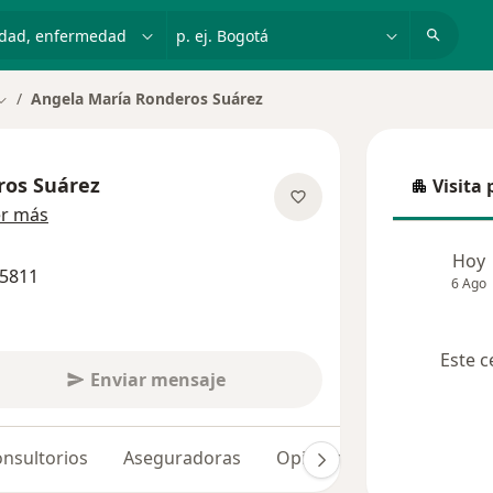
dad, enfermedad o nombre
p. ej. Bogotá
Angela María Ronderos Suárez
Cambiar de ciudad
ros Suárez
Visita 
Visita p
sobre las especializaciones
r más
Hoy
45811
6 Ago
Este c
Enviar mensaje
nsultorios
Aseguradoras
Opiniones (7)
Dudas s