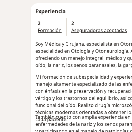
Experiencia
2
2
Formación
Aseguradoras aceptadas
Soy Médica y Cirujana, especialista en Oto
especialidad en Otología y Otoneurología. 
ofreciendo un manejo integral, médico y qu
oído, la nariz, los senos paranasales, la garg
Mi formación de subespecialidad y experien
manejo altamente especializado de las enfe
con énfasis en la preservación y recuperaci
vértigo y los trastornos del equilibrio, así 
funcional del oído. Realizo cirugía microsc
técnicas modernas orientadas a obtener lo
También cuento con amplia experiencia en 
cada paciente.
enfermedades de la nariz y los senos paran
y participando en el manejo de patologías 