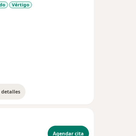
ído
Vértigo
more_diseases
detalles
bre la experiencia
Agendar cita