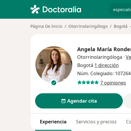
especiali
Página De Inicio
Otorrinolaringólogo
Bogotá
Angela María Ronde
Otorrinolaringóloga
·
Ve
Bogotá
1 dirección
Núm. Colegiado: 10726
7 opiniones
Agendar cita
Experiencia
Servicios y precios
Co