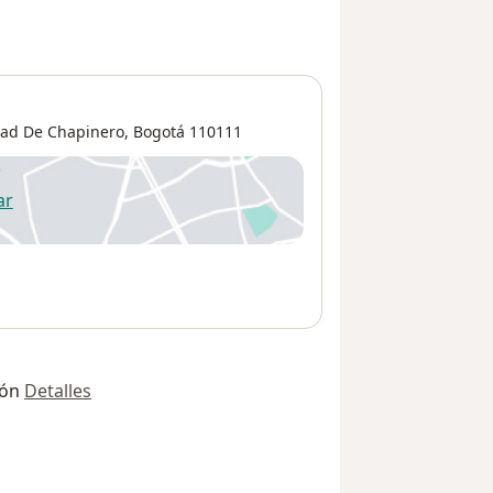
dad De Chapinero
,
Bogotá
110111
ar
 abre en una nueva pestaña
ión
Detalles