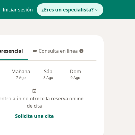
Iniciar sesión
¿Eres un especialista?
presencial
Consulta en línea
resencial
Consulta en línea
Mañana
Sáb
Dom
Lun
Mar
7 Ago
8 Ago
9 Ago
10 Ago
11 Ag
entro aún no ofrece la reserva online
de cita
Solicita una cita
olucionadas (30)