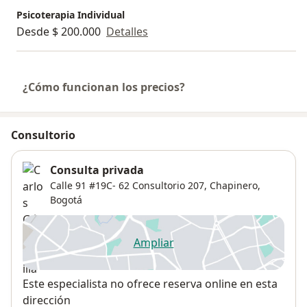
Psicoterapia Individual
Desde $ 200.000
Detalles
¿Cómo funcionan los precios?
Consultorio
Consulta privada
Calle 91 #19C- 62 Consultorio 207,
Chapinero
,
Bogotá
Ampliar
se abre en una nueva pestañ
Disponibilidad
Este especialista no ofrece reserva online en esta
dirección