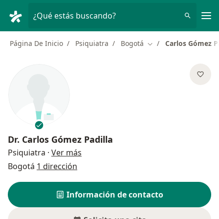
Men
¿Qué estás buscando?
Página De Inicio
Psiquiatra
Bogotá
Carlos Gómez Pa
Cambiar de ciudad
Dr.
Carlos Gómez Padilla
sobre las especializaciones
Psiquiatra
·
Ver más
Bogotá
1 dirección
Información de contacto