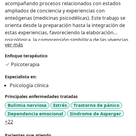
acompañando procesos relacionados con estados
ampliados de conciencia y experiencias con
enteógenas (medicinas psicodélicas). Este trabajo se
orienta desde la preparación hasta la integración de
estas experiencias, favoreciendo la elaboración
psicológica, la comprensión simbólica de las vivencias
Acerca de mí
ver más
y su incorporación en la vida cotidiana. La terapia se
desarrolla en un espacio confidencial y respetuoso y
Enfoque terapéutico
cada proceso es único y se construye respetando el
Psicoterapia
ritmo, la historia y la búsqueda de cada persona.
Especialista en:
Psicología clínica
Principales enfermedades tratadas
Bulimia nerviosa
Estrés
Trastorno de pánico
Dependencia emocional
Síndrome de Asperger
a11y_sr_more_diseases
+22
Pacientes que atiendo