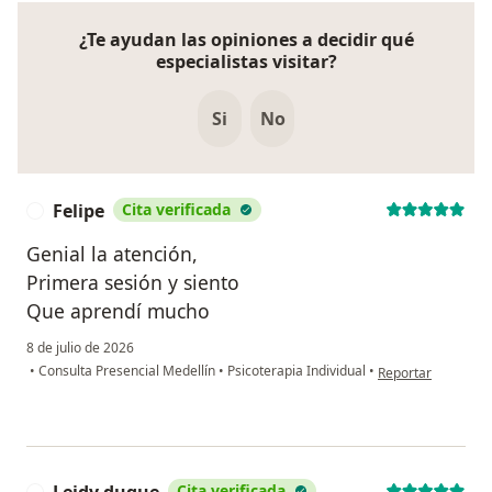
¿Te ayudan las opiniones a decidir qué
especialistas visitar?
Si
No
Felipe
Cita verificada
F
Genial la atención,
Primera sesión y siento
Que aprendí mucho
8 de julio de 2026
en opinión del usua
•
Consulta Presencial Medellín
•
Psicoterapia Individual
•
Reportar
Cita verificada
L