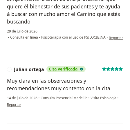
quiere él bienestar de sus pacientes y te ayuda
à buscar con mucho amor el Camino que estés
buscando
29 de julio de 2026
en opinión de
•
Consulta en línea
•
Psicoterapia con el uso de PSILOCIBINA
•
Reportar
Julian ortega
Cita verificada
J
Muy clara en las observaciones y
recomendaciones muy contento con la cita
14 de julio de 2026
•
Consulta Presencial Medellín
•
Visita Psicología
•
en opinión del usuario Julian ortega
Reportar