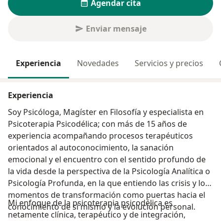
Agendar cita
Enviar mensaje
Experiencia
Novedades
Servicios y precios
Experiencia
Soy Psicóloga, Magíster en Filosofía y especialista en
Psicoterapia Psicodélica; con más de 15 años de
experiencia acompañando procesos terapéuticos
orientados al autoconocimiento, la sanación
emocional y el encuentro con el sentido profundo de
la vida desde la perspectiva de la Psicología Analítica o
Psicología Profunda, en la que entiendo las crisis y los
momentos de transformación como puertas hacia el
Mi enfoque de la psicoterapia psicodélica es
conocimiento de sí mismo y la evolución personal.
netamente clínica, terapéutico y de integración,