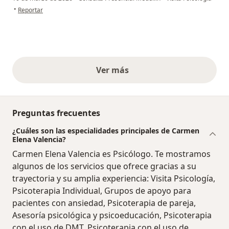
en opinión del usuario Gio
•
Reportar
Ver más
opiniones anteriores
Preguntas frecuentes
¿Cuáles son las especialidades principales de Carmen
Elena Valencia?
Carmen Elena Valencia es Psicólogo. Te mostramos
algunos de los servicios que ofrece gracias a su
trayectoria y su amplia experiencia: Visita Psicología,
Psicoterapia Individual, Grupos de apoyo para
pacientes con ansiedad, Psicoterapia de pareja,
Asesoría psicológica y psicoeducación, Psicoterapia
con el uso de DMT, Psicoterapia con el uso de