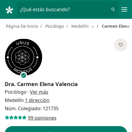
Men
¿Qué estás buscando?
Página De Inicio
Psicólogo
Medellín
Carmen Elena 
Cambiar de ciudad
Dra.
Carmen Elena Valencia
sobre las especializaciones
Psicólogo
·
Ver más
Medellín
1 dirección
Núm. Colegiado: 121735
99 opiniones