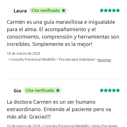
Laura
Cita verificada
L
Carmén es una guía maravillosa e inigualable
para el alma. El acompañamiento y el
conocimiento, comprensión y herramientas son
increibles. Simplemente es la mejor!
18 de marzo de 2026
en opinión del usu
•
Consulta Presencial Medellín
•
Psicoterapia Individual
•
Reportar
Gio
Cita verificada
G
La doctora Carmen es un ser humano
extraordinario. Entiende al paciente pero va
más allá. Gracias!!!
10 de marzo de 2026
•
Consulta Presencial Medellín
•
Visita Psicología