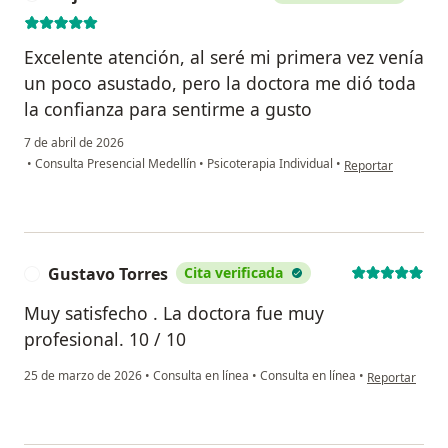
Excelente atención, al seré mi primera vez venía
un poco asustado, pero la doctora me dió toda
la confianza para sentirme a gusto
7 de abril de 2026
en opinión del us
•
Consulta Presencial Medellín
•
Psicoterapia Individual
•
Reportar
Gustavo Torres
Cita verificada
G
Muy satisfecho . La doctora fue muy
profesional. 10 / 10
en opinión del
25 de marzo de 2026
•
Consulta en línea
•
Consulta en línea
•
Reportar