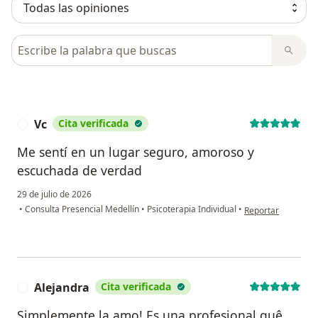
Busca en opiniones
Vc
Cita verificada
V
Me sentí en un lugar seguro, amoroso y
escuchada de verdad
29 de julio de 2026
en opinión del usu
•
Consulta Presencial Medellín
•
Psicoterapia Individual
•
Reportar
Alejandra
Cita verificada
A
Simplemente la amo! Es una profesional quê