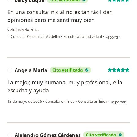
Leidy duque
En una consulta inicial no es tan fácil dar
opiniones pero me sentí muy bien
9 de junio de 2026
en opinión del usu
•
Consulta Presencial Medellín
•
Psicoterapia Individual
•
Reportar
Angela Maria
Cita verificada
A
La mejor, muy humana, muy profesional, ella
escucha y ayuda
en opinión del 
13 de mayo de 2026
•
Consulta en línea
•
Consulta en línea
•
Reportar
Alejandro Gómez Cárdenas
Cita verificada
A