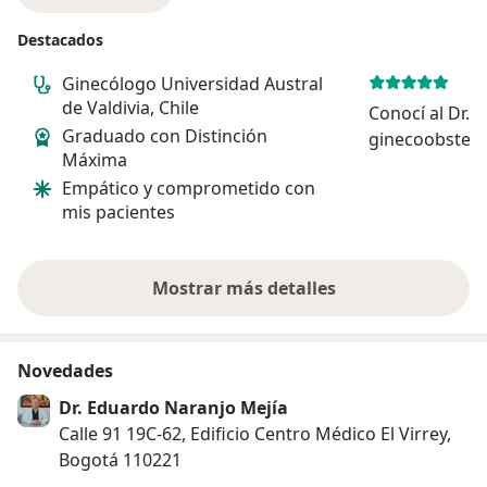
Destacados
Ginecólogo Universidad Austral
de Valdivia, Chile
Conocí al Dr. 
Graduado con Distinción
ginecoobstetr
Máxima
cuando quedé
Empático y comprometido con
años y mi emb
mis pacientes
riesgo. Lo sel
directorio méd
salud y ...
Mostrar más detalles
sobre la experiencia
Novedades
Dr. Eduardo Naranjo Mejía
Calle 91 19C-62, Edificio Centro Médico El Virrey,
Bogotá 110221