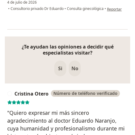
4 de julio de 2026
en opinión del u
•
Consultorio privado Dr Eduardo
•
Consulta ginecológica
•
Reportar
¿Te ayudan las opiniones a decidir qué
especialistas visitar?
Si
No
Cristina Otero
Número de teléfono verificado
C
"Quiero expresar mi más sincero
agradecimiento al doctor Eduardo Naranjo,
cuya humanidad y profesionalismo durante mi