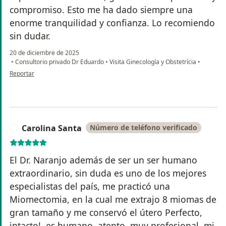
compromiso. Esto me ha dado siempre una
enorme tranquilidad y confianza. Lo recomiendo
sin dudar.
20 de diciembre de 2025
•
Consultorio privado Dr Eduardo
•
Visita Ginecología y Obstetrícia
•
en opinión del usuario Carolina Sánchez
Reportar
Carolina Santa
Número de teléfono verificado
C
El Dr. Naranjo además de ser un ser humano
extraordinario, sin duda es uno de los mejores
especialistas del país, me practicó una
Miomectomia, en la cual me extrajo 8 miomas de
gran tamaño y me conservó el útero Perfecto,
intacto!, es humano, atento, muy profesional, mi