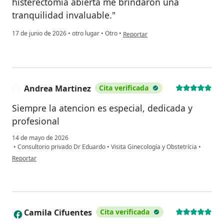
histerectomía abierta me brindaron una
tranquilidad invaluable."
en opinión del usuario Cristina Oter
17 de junio de 2026
•
otro lugar
•
Otro
•
Reportar
Andrea Martinez
Cita verificada
A
Siempre la atencion es especial, dedicada y
profesional
14 de mayo de 2026
•
Consultorio privado Dr Eduardo
•
Visita Ginecología y Obstetrícia
•
en opinión del usuario Andrea Martinez
Reportar
Camila Cifuentes
Cita verificada
C