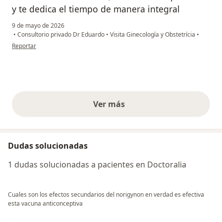
y te dedica el tiempo de manera integral
9 de mayo de 2026
•
Consultorio privado Dr Eduardo
•
Visita Ginecología y Obstetrícia
•
en opinión del usuario Sandra G
Reportar
Ver más
opiniones anteriores
Dudas solucionadas
1 dudas solucionadas a pacientes en Doctoralia
Cuales son los efectos secundarios del norigynon en verdad es efectiva
esta vacuna anticonceptiva