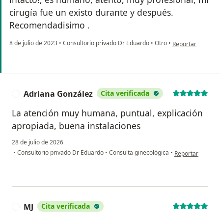
cirugía fue un existo durante y después.
Recomendadisimo .
en opinión del us
8 de julio de 2023
•
Consultorio privado Dr Eduardo
•
Otro
•
Reportar
Adriana González
Cita verificada
A
La atención muy humana, puntual, explicación
apropiada, buena instalaciones
28 de julio de 2026
en opinión del u
•
Consultorio privado Dr Eduardo
•
Consulta ginecológica
•
Reportar
MJ
Cita verificada
M