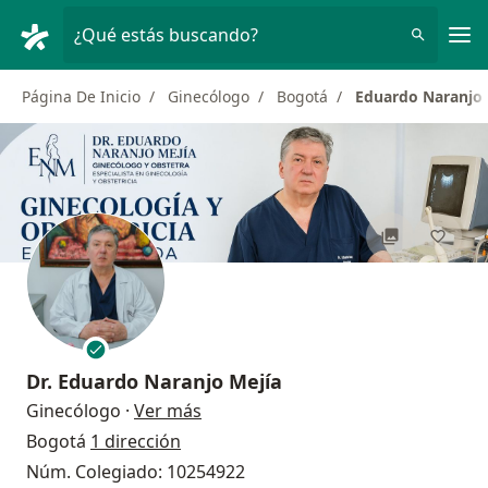
Men
¿Qué estás buscando?
Página De Inicio
Ginecólogo
Bogotá
Eduardo Naranjo 
Dr.
Eduardo Naranjo Mejía
sobre las especializaciones
Ginecólogo
·
Ver más
Bogotá
1 dirección
Núm. Colegiado: 10254922