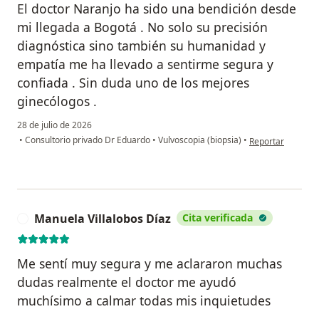
El doctor Naranjo ha sido una bendición desde
mi llegada a Bogotá . No solo su precisión
diagnóstica sino también su humanidad y
empatía me ha llevado a sentirme segura y
confiada . Sin duda uno de los mejores
ginecólogos .
28 de julio de 2026
en opinión del us
•
Consultorio privado Dr Eduardo
•
Vulvoscopia (biopsia)
•
Reportar
Manuela Villalobos Díaz
Cita verificada
M
Me sentí muy segura y me aclararon muchas
dudas realmente el doctor me ayudó
muchísimo a calmar todas mis inquietudes