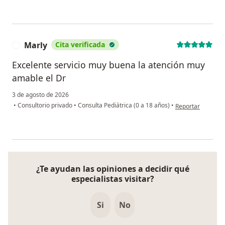
Marly
Cita verificada
M
Excelente servicio muy buena la atención muy
amable el Dr
3 de agosto de 2026
en opinión del us
•
Consultorio privado
•
Consulta Pediátrica (0 a 18 años)
•
Reportar
¿Te ayudan las opiniones a decidir qué
especialistas visitar?
Si
No