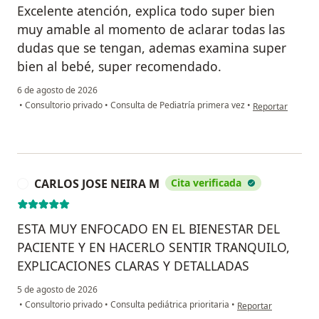
Excelente atención, explica todo super bien
muy amable al momento de aclarar todas las
dudas que se tengan, ademas examina super
bien al bebé, super recomendado.
6 de agosto de 2026
en opinión del u
•
Consultorio privado
•
Consulta de Pediatría primera vez
•
Reportar
CARLOS JOSE NEIRA M
Cita verificada
C
ESTA MUY ENFOCADO EN EL BIENESTAR DEL
PACIENTE Y EN HACERLO SENTIR TRANQUILO,
EXPLICACIONES CLARAS Y DETALLADAS
5 de agosto de 2026
en opinión del usua
•
Consultorio privado
•
Consulta pediátrica prioritaria
•
Reportar