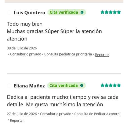
Luis Quintero
Cita verificada
L
Todo muy bien
Muchas gracias Súper Súper la atención
atención
30 de julio de 2026
en opinión del usuar
•
Consultorio privado
•
Consulta pediátrica prioritaria
•
Reportar
Eliana Muñoz
Cita verificada
E
Dedica al paciente mucho tiempo y revisa cada
detalle. Me gusta muchísimo la atención.
27 de julio de 2026
•
Consultorio privado
•
Consulta de Pediatría control
en opinión del usuario Eliana Muñoz
•
Reportar