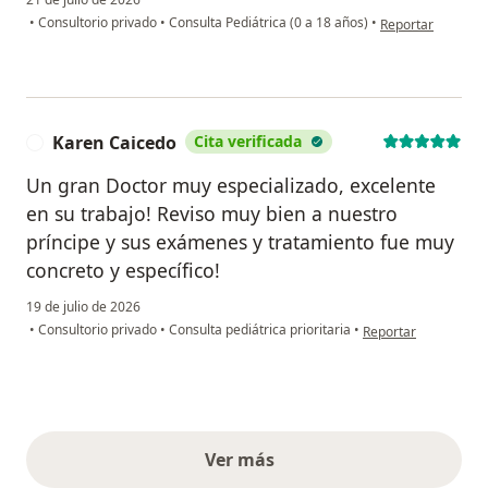
en opinión del usu
•
Consultorio privado
•
Consulta Pediátrica (0 a 18 años)
•
Reportar
Karen Caicedo
Cita verificada
K
Un gran Doctor muy especializado, excelente
en su trabajo! Reviso muy bien a nuestro
príncipe y sus exámenes y tratamiento fue muy
concreto y específico!
19 de julio de 2026
en opinión del usuar
•
Consultorio privado
•
Consulta pediátrica prioritaria
•
Reportar
Ver más
opiniones anteriores