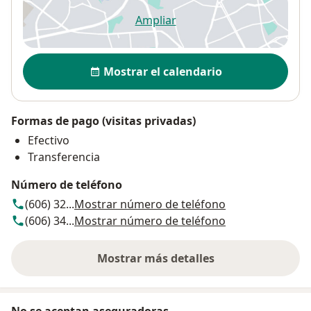
Ampliar
se abre en una nueva pestañ
Disponibilidad
Mostrar el calendario
Formas de pago (visitas privadas)
Efectivo
Transferencia
Número de teléfono
(606) 32...
Mostrar número de teléfono
(606) 34...
Mostrar número de teléfono
Mostrar más detalles
sobre la dirección
No se aceptan aseguradoras