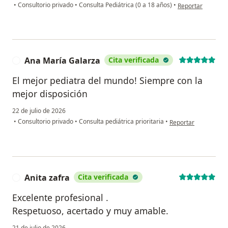
en opinión del us
•
Consultorio privado
•
Consulta Pediátrica (0 a 18 años)
•
Reportar
Ana María Galarza
Cita verificada
A
El mejor pediatra del mundo! Siempre con la
mejor disposición
22 de julio de 2026
en opinión del usuar
•
Consultorio privado
•
Consulta pediátrica prioritaria
•
Reportar
Anita zafra
Cita verificada
A
Excelente profesional .
Respetuoso, acertado y muy amable.
21 de julio de 2026