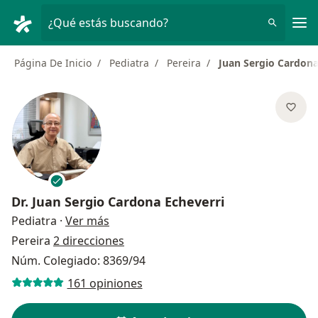
Men
¿Qué estás buscando?
Página De Inicio
Pediatra
Pereira
Juan Sergio Cardona
Dr.
Juan Sergio Cardona Echeverri
sobre las especializaciones
Pediatra
·
Ver más
Pereira
2 direcciones
Núm. Colegiado: 8369/94
161 opiniones