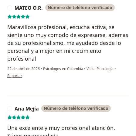
MATEO O.R.
Número de teléfono verificado
M
Maravillosa profesional, escucha activa, se
siente uno muy comodo de expresarse, ademas
de su profesionalismo, me ayudado desde lo
personal y a mejor en mi crecimiento
profesional
22 de abril de 2026
•
Psicologos en Colombia
•
Visita Psicología
•
en opinión del usuario MATEO O.R.
Reportar
Ana Mejía
Número de teléfono verificado
A
Una excelente y muy profesional atención.
Súper recomendada