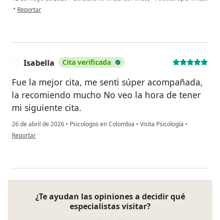
en opinión del usuario LME
•
Reportar
Isabella
Cita verificada
I
Fue la mejor cita, me senti súper acompañada,
la recomiendo mucho No veo la hora de tener
mi siguiente cita.
26 de abril de 2026
•
Psicologos en Colombia
•
Visita Psicología
•
en opinión del usuario Isabella
Reportar
¿Te ayudan las opiniones a decidir qué
especialistas visitar?