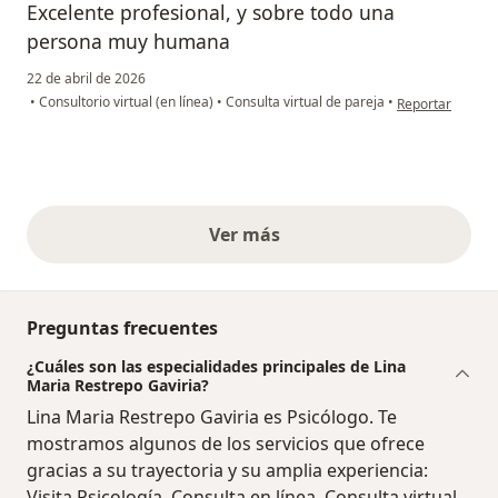
Excelente profesional, y sobre todo una
persona muy humana
22 de abril de 2026
en opinión del u
•
Consultorio virtual (en línea)
•
Consulta virtual de pareja
•
Reportar
Ver más
opiniones anteriores
Preguntas frecuentes
¿Cuáles son las especialidades principales de Lina
Maria Restrepo Gaviria?
Lina Maria Restrepo Gaviria es Psicólogo. Te
mostramos algunos de los servicios que ofrece
gracias a su trayectoria y su amplia experiencia:
Visita Psicología, Consulta en línea, Consulta virtual