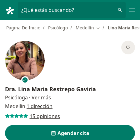
Men
¿Qué estás buscando?
Página De Inicio
Psicólogo
Medellín
Lina Maria Res
Cambiar de ciudad
Dra.
Lina Maria Restrepo Gaviria
sobre las especializaciones
Psicóloga
·
Ver más
Medellín
1 dirección
15 opiniones
Agendar cita