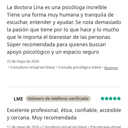
La doctora Lina es una psicóloga increíble
Tiene una forma muy humana y tranquila de
escuchar, entender y ayudar. Se nota demasiado
la pasión que tiene por lo que hace y lo mucho
que le importa el bienestar de las personas.
Súper recomendada para quienes buscan
apoyo psicológico y un espacio seguro
25 de mayo de 2026
en opinión del
•
Consultorio virtual (en línea)
•
Consulta psicológica online
•
Reportar
LME
Número de teléfono verificado
L
Excelente profesional, ética, confiable, accesible
y cercana. Muy recomendada
12 de mayo de 2026
•
Consultorio virtual (en línea)
•
Psicoterapia virtual