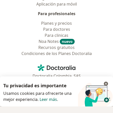
Aplicación para móvil
Para profesionales
Planes y precios
Para doctores
Para clinicas
Noa Notes
nuevo
Recursos gratuitos
Condiciones de los Planes Doctoralia
Contacto
Doctoralia - Página de inicio
Doctoralia Colombia, SAS
Tv 23 No. 97 - 73
Tu privacidad es importante
Municipio: Bogotá D.C., Colombia
Usamos cookies para ofrecerte una
mejor experiencia.
Leer más
.
se abre en una nueva pestaña
se abre en una nueva pestaña
se abre en una nueva pestaña
se abre en una nueva pes
se abre en 
se a
Polska
,
Türkiye
,
España
,
Italia
,
Deutschland
,
Česko
,