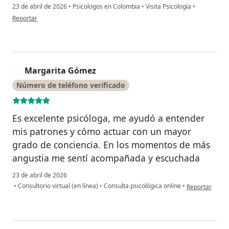
23 de abril de 2026
•
Psicologos en Colombia
•
Visita Psicología
•
en opinión del usuario Viviana Andrea C
Reportar
Margarita Gómez
M
Número de teléfono verificado
Es excelente psicóloga, me ayudó a entender
mis patrones y cómo actuar con un mayor
grado de conciencia. En los momentos de más
angustia me sentí acompañada y escuchada
23 de abril de 2026
en opinión del
•
Consultorio virtual (en línea)
•
Consulta psicológica online
•
Reportar