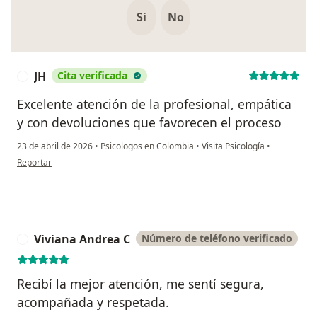
Si
No
JH
Cita verificada
J
Excelente atención de la profesional, empática
y con devoluciones que favorecen el proceso
23 de abril de 2026
•
Psicologos en Colombia
•
Visita Psicología
•
en opinión del usuario JH
Reportar
Viviana Andrea C
Número de teléfono verificado
V
Recibí la mejor atención, me sentí segura,
acompañada y respetada.