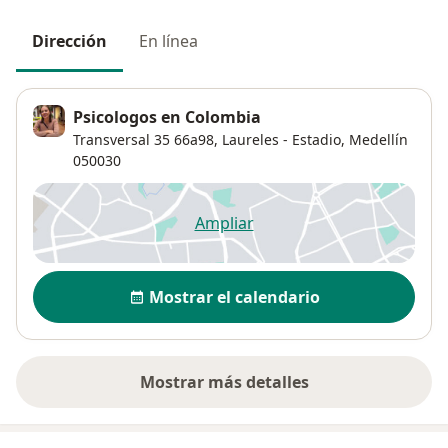
Dirección
En línea
Psicologos en Colombia
Transversal 35 66a98,
Laureles - Estadio
,
Medellín
050030
Ampliar
se abre en una nueva pestañ
Disponibilidad
Mostrar el calendario
Mostrar más detalles
sobre la dirección