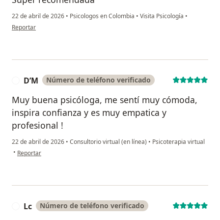
22 de abril de 2026
•
Psicologos en Colombia
•
Visita Psicología
•
en opinión del usuario Ana Mejía
Reportar
D’M
Número de teléfono verificado
D
Muy buena psicóloga, me sentí muy cómoda,
inspira confianza y es muy empatica y
profesional !
22 de abril de 2026
•
Consultorio virtual (en línea)
•
Psicoterapia virtual
en opinión del usuario D’M
•
Reportar
Lc
Número de teléfono verificado
L