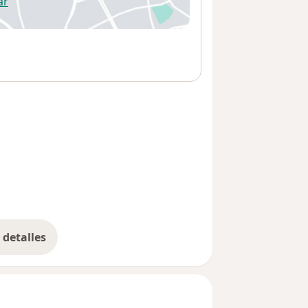
ar
 abre en una nueva pestaña
detalles
bre la dirección