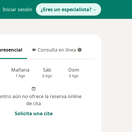
Iniciar sesión
¿Eres un especialista?
presencial
Consulta en línea
resencial
Consulta en línea
Mañana
Sáb
Dom
Lun
Mar
7 Ago
8 Ago
9 Ago
10 Ago
11 Ag
entro aún no ofrece la reserva online
de cita
Solicita una cita
(68)