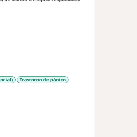
ocial)
Trastorno de pánico
eases