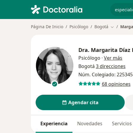
especiali
Página De Inicio
Psicólogo
Bogotá
Marga
Cambiar de
Dra.
Margarita Díaz
sobr
Psicólogo
·
Ver más
Bogotá
3 direcciones
Núm. Colegiado: 225345
68 opiniones
Agendar cita
Experiencia
Novedades
Servicios