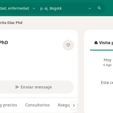
dad, enfermedad o nombre
p. ej. Bogotá
rita Díaz Phd
 ciudad
 PhD
Visita 
Visita p
e las especializaciones
Hoy
6 Ago
Este c
Enviar mensaje
 y precios
Consultorios
Aseguradoras
Opiniones 