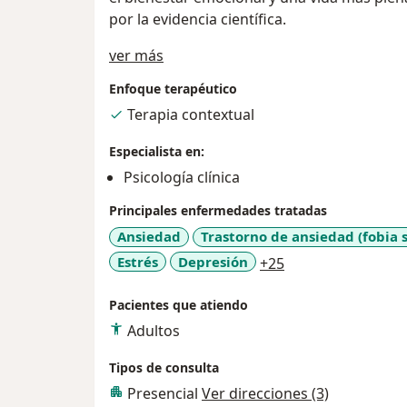
por la evidencia científica.
Acerca de mí
ver más
Enfoque terapéutico
Terapia contextual
Especialista en:
Psicología clínica
Principales enfermedades tratadas
Ansiedad
Trastorno de ansiedad (fobia s
a11y_sr_more_dis
Estrés
Depresión
+25
Pacientes que atiendo
Adultos
Tipos de consulta
Presencial
Ver direcciones (3)