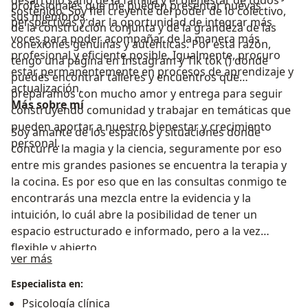
desarrollo sano de la familia y el bienestar de todos
profesionales que me pueden presentar nuevas
sostenido. Soy fiel creyente del poder de lo colectivo,
sus miembros.
perspectivas y dar la oportunidad de integrar más
de la construcción conjunta y de la grandeza de las
voces para poder acompañar de la manera más
conexiones genuinas y auténticas. Por esta razón,
profesional y eficiente posible. Igualmente, procuro
tengo una página en Instagram y Tik tok () donde
estar permanentemente en procesos de aprendizaje y
puedes encontrar talleres y encuentros que
actualización.
preparamos con mucho amor y entrega para seguir
Más sobre mí
construyendo comunidad y trabajar en temáticas que
pueden aportar a nuestro bienestar y crecimiento
Soy amante de los espacios y situaciones donde
personal.
concurre la magia y la ciencia, seguramente por eso
entre mis grandes pasiones se encuentra la terapia y
la cocina. Es por eso que en las consultas conmigo te
encontrarás una mezcla entre la evidencia y la
intuición, lo cuál abre la posibilidad de tener un
espacio estructurado e informado, pero a la vez
flexible y abierto.
Acerca de mí
ver más
Especialista en:
Psicología clínica