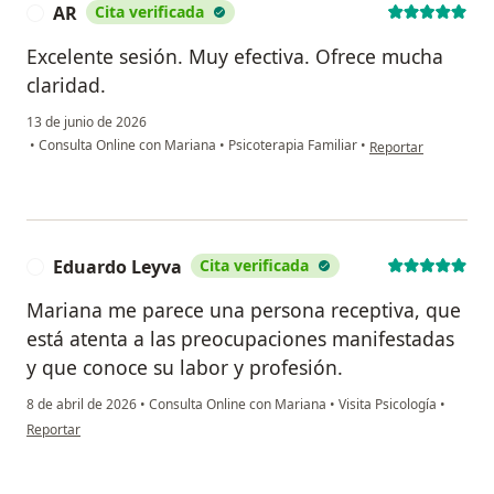
AR
Cita verificada
A
Excelente sesión. Muy efectiva. Ofrece mucha
claridad.
13 de junio de 2026
en opinión del usuar
•
Consulta Online con Mariana
•
Psicoterapia Familiar
•
Reportar
Eduardo Leyva
Cita verificada
E
Mariana me parece una persona receptiva, que
está atenta a las preocupaciones manifestadas
y que conoce su labor y profesión.
8 de abril de 2026
•
Consulta Online con Mariana
•
Visita Psicología
•
en opinión del usuario Eduardo Leyva
Reportar