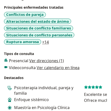
Principales enfermedades tratadas
Conflictos de pareja
Alteraciones del estado de ánimo
Situaciones de conflicto familiares
Situaciones de conflicto personales
a11y_sr_more_diseases
Ruptura amorosa
+14
Tipos de consulta
Presencial
Ver direcciones (1)
Videoconsulta
Ver calendario en línea
Destacados
Psicoterapia individual, pareja y
familia
Excelente sesi
Enfoque sistémico
Ofrece mucha 
Maestría en Psicología Clínica