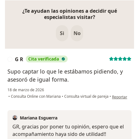
¿Te ayudan las opiniones a decidir qué
especialistas visitar?
Si
No
G R
Cita verificada
G
Supo captar lo que le estábamos pidiendo, y
asesoró de igual forma.
18 de marzo de 2026
en opinión del 
•
Consulta Online con Mariana
•
Consulta virtual de pareja
•
Reportar
Mariana Esguerra
GR, gracias por poner tu opinión, espero que el
acompañamiento haya sido de utilidad!!