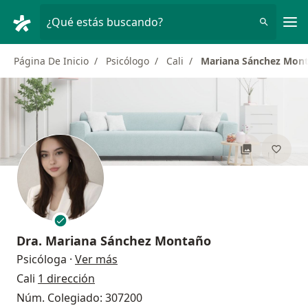
Men
¿Qué estás buscando?
Página De Inicio
Psicólogo
Cali
Mariana Sánchez Mon
Dra.
Mariana Sánchez Montaño
sobre las especializaciones
Psicóloga
·
Ver más
Cali
1 dirección
Núm. Colegiado: 307200