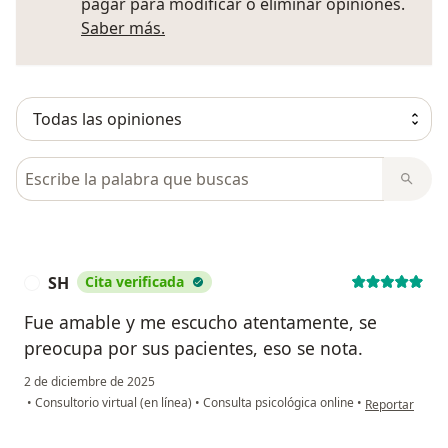
pagar para modificar o eliminar opiniones.
Más información sobre opiniones
Saber más.
Busca en opiniones
SH
Cita verificada
S
Fue amable y me escucho atentamente, se
preocupa por sus pacientes, eso se nota.
2 de diciembre de 2025
en opinión del
•
Consultorio virtual (en línea)
•
Consulta psicológica online
•
Reportar