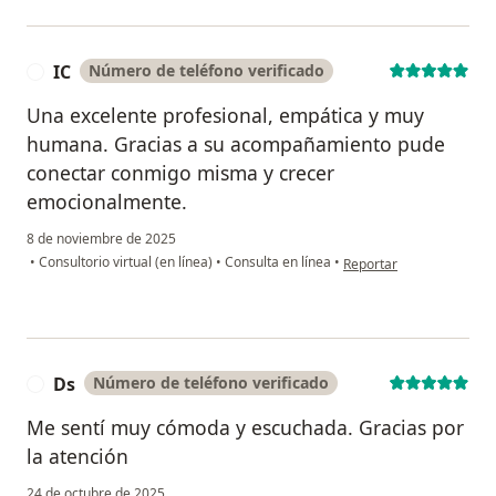
IC
Número de teléfono verificado
I
Una excelente profesional, empática y muy
humana. Gracias a su acompañamiento pude
conectar conmigo misma y crecer
emocionalmente.
8 de noviembre de 2025
en opinión del usuario IC
•
Consultorio virtual (en línea)
•
Consulta en línea
•
Reportar
Ds
Número de teléfono verificado
D
Me sentí muy cómoda y escuchada. Gracias por
la atención
24 de octubre de 2025