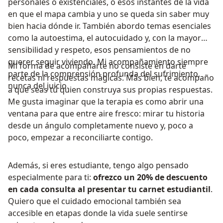
personales o existenciales, o esos instantes de la vida
en que el mapa cambia y uno se queda sin saber muy
bien hacia dónde ir. También abordo temas esenciales
como la autoestima, el autocuidado y, con la mayor
sensibilidad y respeto, esos pensamientos de no
querer seguir viviendo. Mi acompañamiento siempre
Mi forma de acompañarte no consiste en darte
parte de la comprensión profunda del sufrimiento,
recetas ni respuestas mágicas. Más bien, te acompaño
nunca del juicio.
a que seas tú quien construya sus propias respuestas.
Me gusta imaginar que la terapia es como abrir una
ventana para que entre aire fresco: mirar tu historia
desde un ángulo completamente nuevo y, poco a
poco, empezar a reconciliarte contigo.
Además, si eres estudiante, tengo algo pensado
especialmente para ti:
ofrezco un 20% de descuento
en cada consulta al presentar tu carnet estudiantil
.
Quiero que el cuidado emocional también sea
accesible en etapas donde la vida suele sentirse