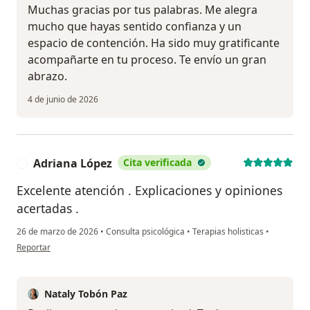
Muchas gracias por tus palabras. Me alegra
mucho que hayas sentido confianza y un
espacio de contención. Ha sido muy gratificante
acompañarte en tu proceso. Te envío un gran
abrazo.
4 de junio de 2026
Adriana López
Cita verificada
A
Excelente atención . Explicaciones y opiniones
acertadas .
26 de marzo de 2026
•
Consulta psicológica
•
Terapias holisticas
•
en opinión del usuario Adriana López
Reportar
Nataly Tobón Paz