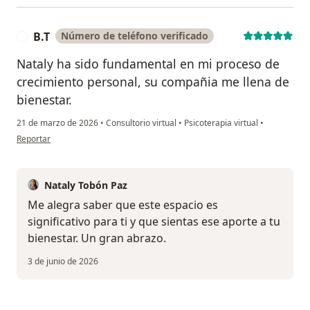
B.T
Número de teléfono verificado
B
Nataly ha sido fundamental en mi proceso de
crecimiento personal, su compañia me llena de
bienestar.
21 de marzo de 2026
•
Consultorio virtual
•
Psicoterapia virtual
•
en opinión del usuario B.T
Reportar
Nataly Tobón Paz
Me alegra saber que este espacio es
significativo para ti y que sientas ese aporte a tu
bienestar. Un gran abrazo.
3 de junio de 2026