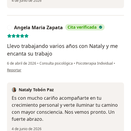
4 de junio de 2026
Angela Maria Zapata
Cita verificada
A
Llevo trabajando varios años con Nataly y me
encanta su trabajo
6 de abril de 2026
•
Consulta psicológica
•
Psicoterapia Individual
•
en opinión del usuario Angela Maria Zapata
Reportar
Nataly Tobón Paz
Es con mucho cariño acompañarte en tu
crecimiento personal y verte iluminar tu camino
con mayor consciencia. Nos vemos pronto. Un
fuerte abrazo.
4 de junio de 2026