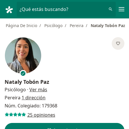
Men
¿Qué estás buscando?
Página De Inicio
Psicólogo
Pereira
Nataly Tobón Paz
Nataly Tobón Paz
sobre las especializaciones
Psicólogo
·
Ver más
Pereira
1 dirección
Núm. Colegiado: 179368
25 opiniones