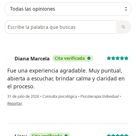
Busca en opiniones
Diana Marcela
Cita verificada
D
Fue una experiencia agradable. Muy puntual,
abierta a escuchar, brindar calma y claridad en
el proceso.
31 de julio de 2026
•
Consulta psicológica
•
Psicoterapia Individual
•
en opinión del usuario Diana Marcela
Reportar
Cita verificada