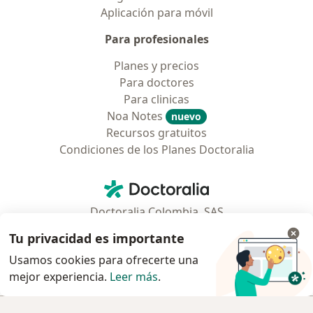
Aplicación para móvil
Para profesionales
Planes y precios
Para doctores
Para clinicas
Noa Notes
nuevo
Recursos gratuitos
Condiciones de los Planes Doctoralia
Contacto
Doctoralia - Página de inicio
Doctoralia Colombia, SAS
Tv 23 No. 97 - 73
Tu privacidad es importante
Municipio: Bogotá D.C., Colombia
Usamos cookies para ofrecerte una
mejor experiencia.
Leer más
.
se abre en una nueva pestaña
se abre en una nueva pestaña
se abre en una nueva pestaña
se abre en una nueva pes
se abre en 
se a
Polska
,
Türkiye
,
España
,
Italia
,
Deutschland
,
Česko
,