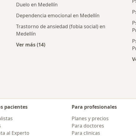
P
Duelo en Medellín
P
Dependencia emocional en Medellín
P
Trastorno de ansiedad (fobia social) en
P
Medellín
P
cercanos
Ver más (14)
P
Más en esta categoría: Enfermedades más 
V
os pacientes
Para profesionales
listas
Planes y precios
s
Para doctores
ta al Experto
Para clinicas