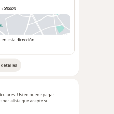
ín
050023
ar
 abre en una nueva pestaña
e en esta dirección
detalles
bre la dirección
ticulares. Usted puede pagar
especialista que acepte su