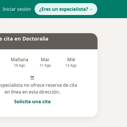
Iniciar sesión
¿Eres un especialista?
 cita en Doctoralia
Mañana
Mar
Mié
Jue
Vie
10 Ago
11 Ago
12 Ago
13 Ago
14 Ag
especialista no ofrece reserva de cita
en línea en esta dirección.
Solicita una cita