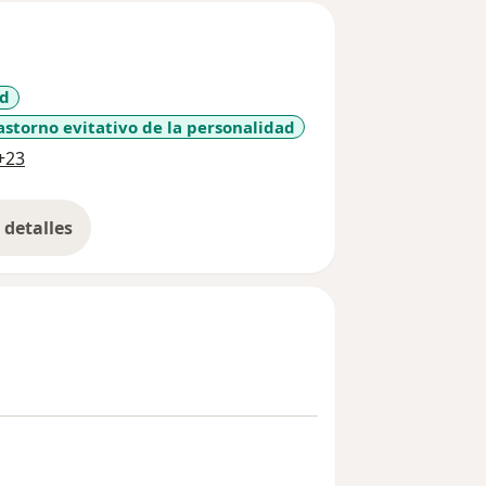
ad
astorno evitativo de la personalidad
a11y_sr_more_diseases
+23
detalles
bre la experiencia