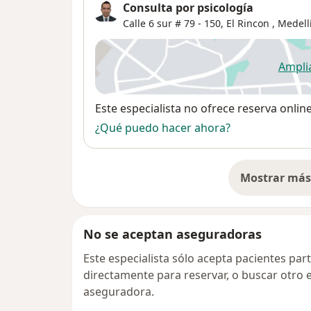
Consulta por psicología
Calle 6 sur # 79 - 150,
El Rincon
,
Medell
Ampli
se
Disponibilidad
Este especialista no ofrece reserva onlin
¿Qué puedo hacer ahora?
Mostrar más 
so
No se aceptan aseguradoras
Este especialista sólo acepta pacientes par
directamente para reservar, o buscar otro 
aseguradora.