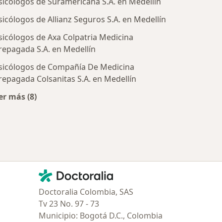
sicólogos de Suramericana S.A. en Medellín
sicólogos de Allianz Seguros S.A. en Medellín
sicólogos de Axa Colpatria Medicina
repagada S.A. en Medellín
sicólogos de Compañía De Medicina
repagada Colsanitas S.A. en Medellín
tratadas
er más (8)
Más en esta categoría: Aseguradoras más populares
Contacto
Doctoralia - Página de inicio
Doctoralia Colombia, SAS
Tv 23 No. 97 - 73
Municipio: Bogotá D.C., Colombia