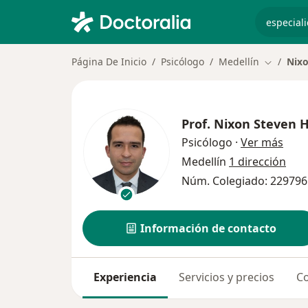
especiali
Página De Inicio
Psicólogo
Medellín
Nixo
Cambiar 
Prof.
Nixon Steven H
sobr
Psicólogo
·
Ver más
Medellín
1 dirección
Núm. Colegiado: 229796
Información de contacto
Experiencia
Servicios y precios
Co