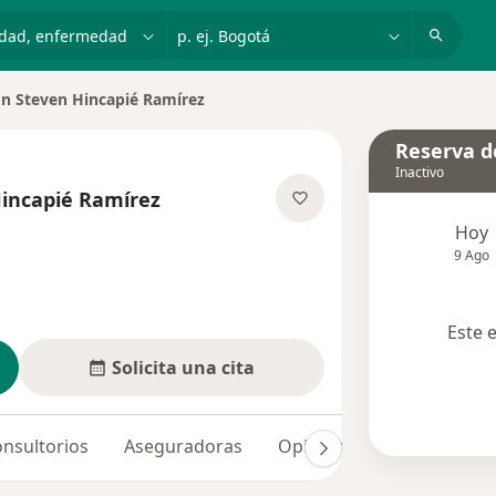
dad, enfermedad o nombre
p. ej. Bogotá
n Steven Hincapié Ramírez
de ciudad
Reserva de
Inactivo
incapié Ramírez
e las especializaciones
Hoy
9 Ago
Este 
Solicita una cita
nsultorios
Aseguradoras
Opiniones