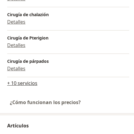
permanentes en congresos nacionales e
internacionales, para ofrecer siempre el mejor servicio
Cirugía de chalazión
y calidad.
Detalles
Cirugía de Pterigion
Detalles
Cirugía de párpados
Detalles
+ 10 servicios
¿Cómo funcionan los precios?
Artículos