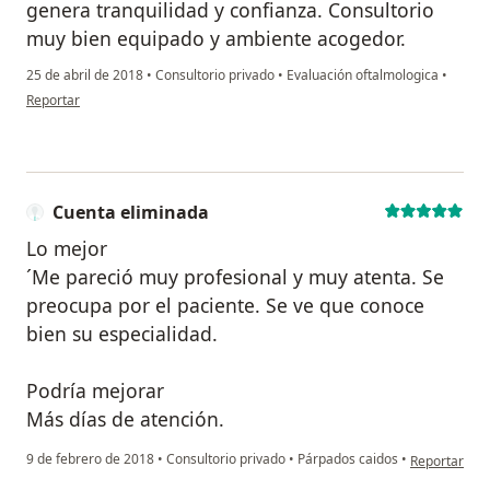
genera tranquilidad y confianza. Consultorio
muy bien equipado y ambiente acogedor.
25 de abril de 2018
•
Consultorio privado
•
Evaluación oftalmologica
•
en opinión del usuario Cuenta eliminada
Reportar
Cuenta eliminada
Lo mejor
´Me pareció muy profesional y muy atenta. Se
preocupa por el paciente. Se ve que conoce
bien su especialidad.
Podría mejorar
Más días de atención.
en opinión d
9 de febrero de 2018
•
Consultorio privado
•
Párpados caidos
•
Reportar