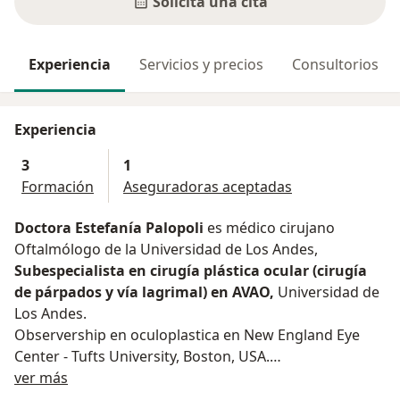
Solicita una cita
Experiencia
Servicios y precios
Consultorios
Experiencia
3
1
Formación
Aseguradoras aceptadas
Doctora Estefanía Palopoli
es médico cirujano
Oftalmólogo de la Universidad de Los Andes,
Subespecialista en cirugía plástica ocular (cirugía
de párpados y vía lagrimal) en AVAO,
Universidad de
Los Andes.
Observership en oculoplastica en New England Eye
Center - Tufts University, Boston, USA.
Acerca de mí
Miembro de la Academia Americana de Oftalmología.
ver más
Docente de oculoplástica en la residencia de