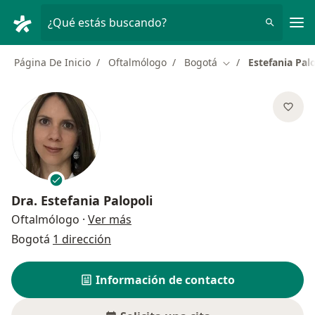
Men
¿Qué estás buscando?
Página De Inicio
Oftalmólogo
Bogotá
Estefania Pal
Cambiar de ciudad
Dra.
Estefania Palopoli
sobre las especializaciones
Oftalmólogo
·
Ver más
Bogotá
1 dirección
Información de contacto