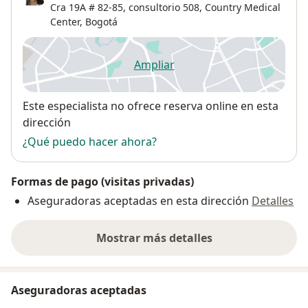
Cra 19A # 82-85, consultorio 508, Country Medical
Center,
Bogotá
Ampliar
se abre en una nueva pestañ
Disponibilidad
Este especialista no ofrece reserva online en esta
dirección
¿Qué puedo hacer ahora?
Formas de pago (visitas privadas)
Aseguradoras aceptadas en esta dirección
Detalles
Mostrar más detalles
sobre la dirección
Aseguradoras aceptadas