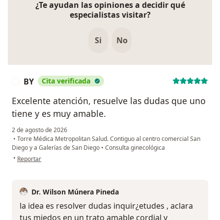
¿Te ayudan las opiniones a decidir qué
especialistas visitar?
Si
No
BY
Cita verificada
B
Excelente atención, resuelve las dudas que uno
tiene y es muy amable.
2 de agosto de 2026
•
Torre Médica Metropolitan Salud. Contiguo al centro comercial San
Diego y a Galerías de San Diego
•
Consulta ginecológica
en opinión del usuario BY
•
Reportar
Dr. Wilson Múnera Pineda
la idea es resolver dudas inquir¿etudes , aclara
tus miedos en un trato amable cordial y