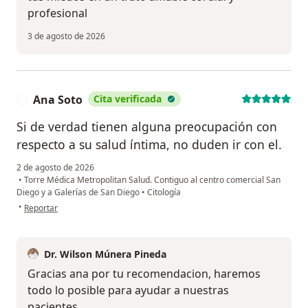
profesional
3 de agosto de 2026
Ana Soto
Cita verificada
A
Si de verdad tienen alguna preocupación con
respecto a su salud íntima, no duden ir con el.
2 de agosto de 2026
•
Torre Médica Metropolitan Salud. Contiguo al centro comercial San
Diego y a Galerías de San Diego
•
Citología
en opinión del usuario Ana Soto
•
Reportar
Dr. Wilson Múnera Pineda
Gracias ana por tu recomendacion, haremos
todo lo posible para ayudar a nuestras
pacientes