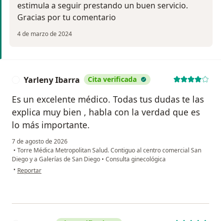
estimula a seguir prestando un buen servicio.
Gracias por tu comentario
4 de marzo de 2024
Yarleny Ibarra
Cita verificada
Y
Es un excelente médico. Todas tus dudas te las
explica muy bien , habla con la verdad que es
lo más importante.
7 de agosto de 2026
•
Torre Médica Metropolitan Salud. Contiguo al centro comercial San
Diego y a Galerías de San Diego
•
Consulta ginecológica
en opinión del usuario Yarleny Ibarra
•
Reportar