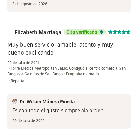
3 de agosto de 2026
Elizabeth Marriaga
Cita verificada
E
Muy buen servicio, amable, atento y muy
bueno explicando
29 de julio de 2026
•
Torre Médica Metropolitan Salud. Contiguo al centro comercial San
Diego y a Galerías de San Diego
•
Ecografia mamaría
en opinión del usuario Elizabeth Marriaga
•
Reportar
Dr. Wilson Múnera Pineda
Es con todo el gusto siempre ala orden
29 de julio de 2026