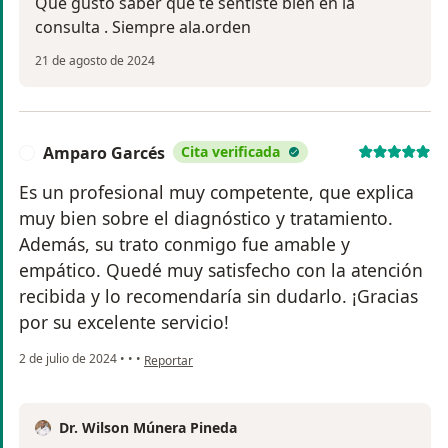
Que gusto saber que te sentiste bien en la
consulta . Siempre ala.orden
21 de agosto de 2024
Amparo Garcés
Cita verificada
A
Es un profesional muy competente, que explica
muy bien sobre el diagnóstico y tratamiento.
Además, su trato conmigo fue amable y
empático. Quedé muy satisfecho con la atención
recibida y lo recomendaría sin dudarlo. ¡Gracias
por su excelente servicio!
en opinión del usuario Amparo Garcés
2 de julio de 2024
•
•
•
Reportar
Dr. Wilson Múnera Pineda