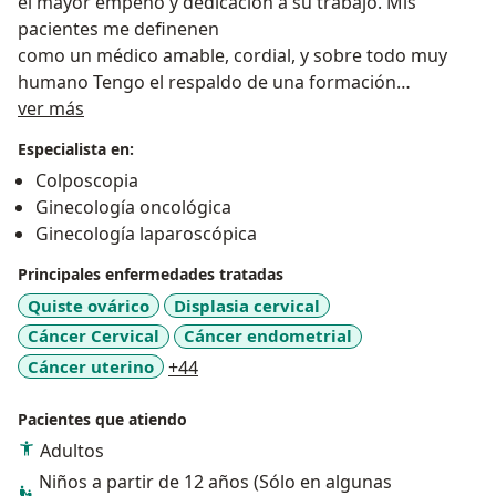
el mayor empeño y dedicación a su trabajo. Mis
pacientes me definenen
como un médico amable, cordial, y sobre todo muy
humano Tengo el respaldo de una formación
Acerca de mí
académica amplia lo que me permite realizar un
ver más
enfoque integral a mis pacientes desde el enfoque
Especialista en:
clínico, la realización de ayudas diagnósticas y el
Colposcopia
manejo quirúrgico y seguimiento.
Ginecología oncológica
Ginecología laparoscópica
Principales enfermedades tratadas
Quiste ovárico
Displasia cervical
Cáncer Cervical
Cáncer endometrial
a11y_sr_more_diseases
Cáncer uterino
+44
Pacientes que atiendo
Adultos
Niños a partir de 12 años (Sólo en algunas