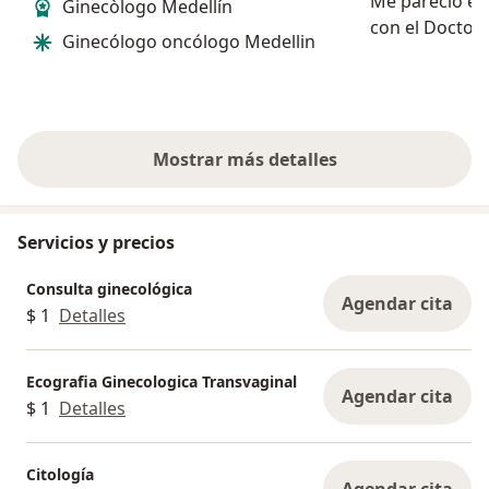
Me pareció exc
Ginecòlogo Medellín
con el Doctor. Las instalaciones del
Ginecólogo oncólogo Medellin
consultorio b
acogedoras. La comunicación con el
doctor súper 
dudas y explic
Mostrar más detalles
sobre la experiencia
Servicios y precios
Consulta ginecológica
Agendar cita
$ 1
Detalles
Ecografia Ginecologica Transvaginal
Agendar cita
$ 1
Detalles
Citología