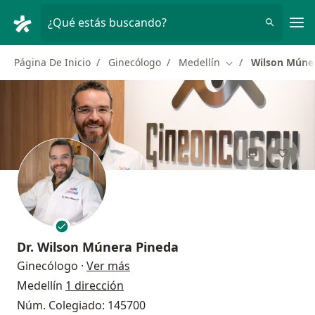
Men
¿Qué estás buscando?
Página De Inicio
Ginecólogo
Medellín
Wilson Múne
Cambiar de ciudad
Dr.
Wilson Múnera Pineda
sobre las especializaciones
Ginecólogo
·
Ver más
Medellín
1 dirección
Núm. Colegiado: 145700