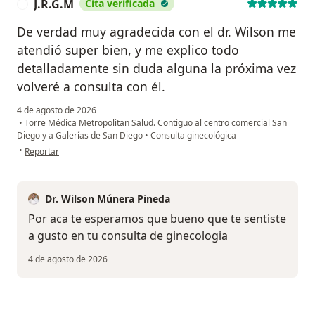
J.R.G.M
Cita verificada
J
De verdad muy agradecida con el dr. Wilson me
atendió super bien, y me explico todo
detalladamente sin duda alguna la próxima vez
volveré a consulta con él.
4 de agosto de 2026
•
Torre Médica Metropolitan Salud. Contiguo al centro comercial San
Diego y a Galerías de San Diego
•
Consulta ginecológica
en opinión del usuario J.R.G.M
•
Reportar
Dr. Wilson Múnera Pineda
Por aca te esperamos que bueno que te sentiste
a gusto en tu consulta de ginecologia
4 de agosto de 2026