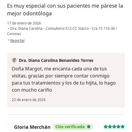
Es muy especial con sus pacientes me párese la
mejor odontóloga
17 de enero de 2026
•
Dra. Diana Carolina - Consultorio 512 CC Starco - Cra 15 116-36
•
Coronas
en opinión del usuario Margot Delgado
•
Reportar
Dra. Diana Carolina Benavides Torres
Doña Margot, me encanta cada una de tus
visitas, gracias por siempre contar conmigo
para tus tratamientos y los de tu hijita, lo hago
con mucho cariño
22 de enero de 2026
Gloria Merchán
Cita verificada
G