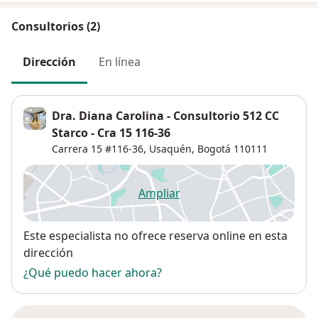
Consultorios (2)
Dirección
En línea
Dra. Diana Carolina - Consultorio 512 CC
Starco - Cra 15 116-36
Carrera 15 #116-36,
Usaquén
,
Bogotá
110111
Ampliar
se abre en una nueva pestañ
Disponibilidad
Este especialista no ofrece reserva online en esta
dirección
¿Qué puedo hacer ahora?