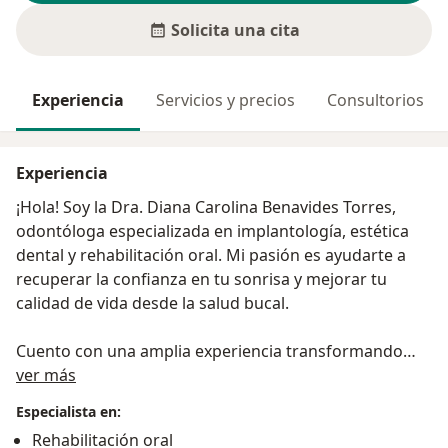
Solicita una cita
Experiencia
Servicios y precios
Consultorios
Experiencia
¡Hola! Soy la Dra. Diana Carolina Benavides Torres,
odontóloga especializada en implantología, estética
dental y rehabilitación oral. Mi pasión es ayudarte a
recuperar la confianza en tu sonrisa y mejorar tu
calidad de vida desde la salud bucal.
Cuento con una amplia experiencia transformando
Acerca de mí
sonrisas con tecnología de vanguardia y un enfoque
ver más
humano y empático. Me gusta escuchar a mis
Especialista en:
pacientes, entender sus necesidades y acompañarlos
Rehabilitación oral
en todo su proceso con calidez, honestidad y un alto