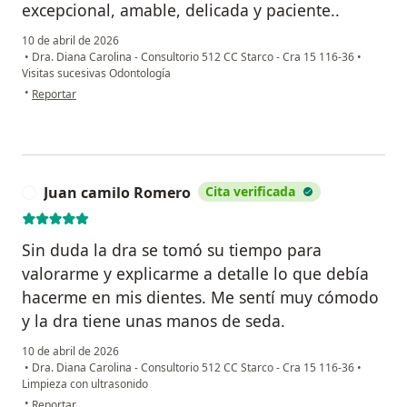
excepcional, amable, delicada y paciente..
10 de abril de 2026
•
Dra. Diana Carolina - Consultorio 512 CC Starco - Cra 15 116-36
•
Visitas sucesivas Odontología
en opinión del usuario John
•
Reportar
Juan camilo Romero
Cita verificada
J
Sin duda la dra se tomó su tiempo para
valorarme y explicarme a detalle lo que debía
hacerme en mis dientes. Me sentí muy cómodo
y la dra tiene unas manos de seda.
10 de abril de 2026
•
Dra. Diana Carolina - Consultorio 512 CC Starco - Cra 15 116-36
•
Limpieza con ultrasonido
en opinión del usuario Juan camilo Romero
•
Reportar