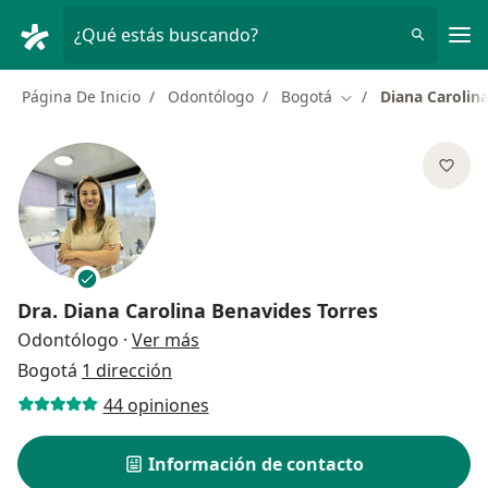
Men
¿Qué estás buscando?
Página De Inicio
Odontólogo
Bogotá
Diana Carolin
Cambiar de ciudad
Dra.
Diana Carolina Benavides Torres
sobre las especializaciones
Odontólogo
·
Ver más
Bogotá
1 dirección
44 opiniones
Información de contacto