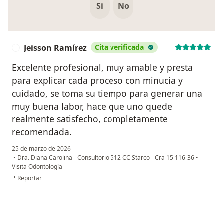
Si
No
Jeisson Ramírez
Cita verificada
J
Excelente profesional, muy amable y presta
para explicar cada proceso con minucia y
cuidado, se toma su tiempo para generar una
muy buena labor, hace que uno quede
realmente satisfecho, completamente
recomendada.
25 de marzo de 2026
•
Dra. Diana Carolina - Consultorio 512 CC Starco - Cra 15 116-36
•
Visita Odontología
en opinión del usuario Jeisson Ramírez
•
Reportar