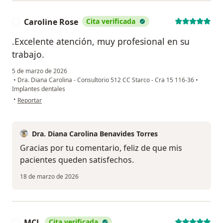
Caroline Rose
Cita verificada
C
.Excelente atención, muy profesional en su
trabajo.
5 de marzo de 2026
•
Dra. Diana Carolina - Consultorio 512 CC Starco - Cra 15 116-36
•
Implantes dentales
en opinión del usuario Caroline Rose
•
Reportar
Dra. Diana Carolina Benavides Torres
Gracias por tu comentario, feliz de que mis
pacientes queden satisfechos.
18 de marzo de 2026
MCL
Cita verificada
M