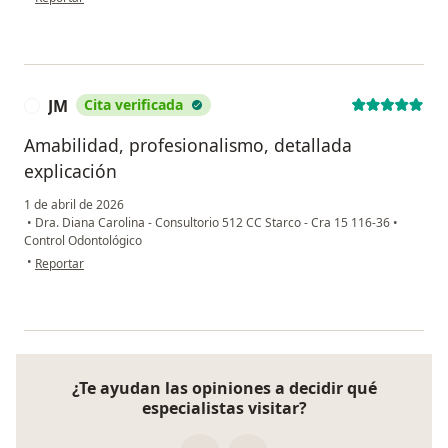
JM
Cita verificada
J
Amabilidad, profesionalismo, detallada
explicación
1 de abril de 2026
•
Dra. Diana Carolina - Consultorio 512 CC Starco - Cra 15 116-36
•
Control Odontológico
en opinión del usuario JM
•
Reportar
¿Te ayudan las opiniones a decidir qué
especialistas visitar?