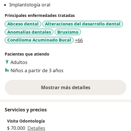
Implantología oral
estándar profesional.
Principales enfermedades tratadas
Creo firmemente que una sonrisa sana no solo cambia
Abceso dental
Alteraciones del desarrollo dental
tu boca, ¡puede cambiar tu vida!
Anomalías dentales
Bruxismo
Estoy aquí para atenderte con dedicación y amor por
a11y_sr_more_diseas
Condiloma Acuminado Bucal
+66
mi profesión.
Pacientes que atiendo
Adultos
Niños a partir de 3 años
Mostrar más detalles
sobre la experiencia
Servicios y precios
Visita Odontología
$ 70.000
Detalles