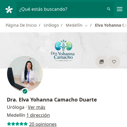
Men
¿Qué estás buscando?
Página De Inicio
Urólogo
Medellín
Elva Yohanna C
Cambiar de ciudad
Dra.
Elva Yohanna Camacho Duarte
sobre las especializaciones
Uróloga
·
Ver más
Medellín
1 dirección
20 opiniones