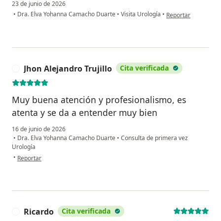
23 de junio de 2026
en opinión del usua
•
Dra. Elva Yohanna Camacho Duarte
•
Visita Urología
•
Reportar
Jhon Alejandro Trujillo
Cita verificada
J
Muy buena atención y profesionalismo, es
atenta y se da a entender muy bien
16 de junio de 2026
•
Dra. Elva Yohanna Camacho Duarte
•
Consulta de primera vez
Urología
en opinión del usuario Jhon Alejandro Trujillo
•
Reportar
Ricardo
Cita verificada
R