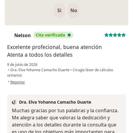
Si
No
Nelson
Cita verificada
N
Excelente profecional, buena atención
Atenta a todos los detalles
9 de junio de 2026
•
Dra. Elva Yohanna Camacho Duarte
•
Cirugía láser de cálculos
urinarios
en opinión del usuario Nelson
•
Reportar
Dra. Elva Yohanna Camacho Duarte
Muchas gracias por tus palabras y la confianza.
Me alegra saber que valoras la dedicación y
atención a los detalles durante la consulta que
es uno de los objetivos más importantes para