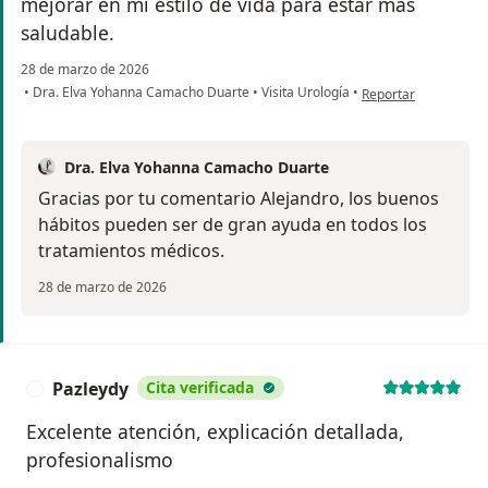
mejorar en mi estilo de vida para estar más
saludable.
28 de marzo de 2026
en opinión del usuar
•
Dra. Elva Yohanna Camacho Duarte
•
Visita Urología
•
Reportar
Dra. Elva Yohanna Camacho Duarte
Gracias por tu comentario Alejandro, los buenos
hábitos pueden ser de gran ayuda en todos los
tratamientos médicos.
28 de marzo de 2026
Pazleydy
Cita verificada
P
Excelente atención, explicación detallada,
profesionalismo