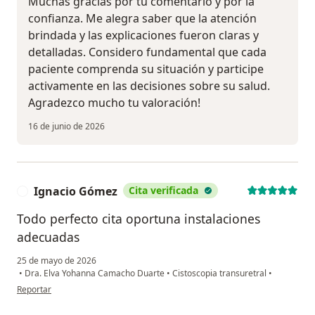
Muchas gracias por tu comentario y por la
confianza. Me alegra saber que la atención
brindada y las explicaciones fueron claras y
detalladas. Considero fundamental que cada
paciente comprenda su situación y participe
activamente en las decisiones sobre su salud.
Agradezco mucho tu valoración!
16 de junio de 2026
Ignacio Gómez
Cita verificada
I
Todo perfecto cita oportuna instalaciones
adecuadas
25 de mayo de 2026
•
Dra. Elva Yohanna Camacho Duarte
•
Cistoscopia transuretral
•
en opinión del usuario Ignacio Gómez
Reportar