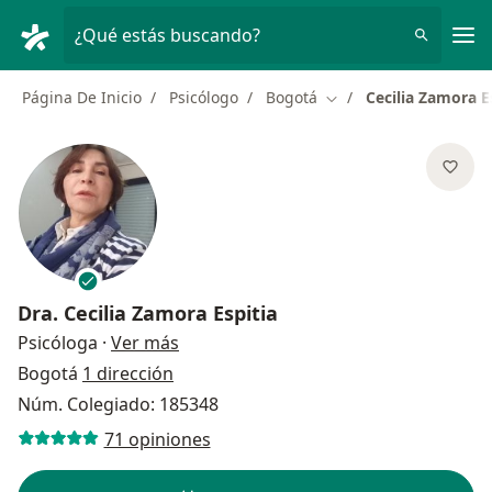
Men
¿Qué estás buscando?
Página De Inicio
Psicólogo
Bogotá
Cecilia Zamora E
Cambiar de ciudad
Dra.
Cecilia Zamora Espitia
sobre las especializaciones
Psicóloga
·
Ver más
Bogotá
1 dirección
Núm. Colegiado: 185348
71 opiniones