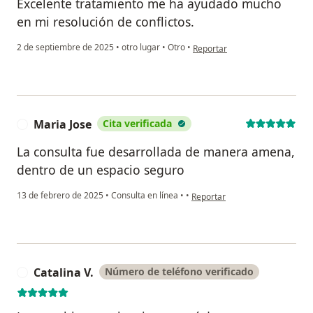
Excelente tratamiento me ha ayudado mucho
en mi resolución de conflictos.
en opinión del usuario C.C
2 de septiembre de 2025
•
otro lugar
•
Otro
•
Reportar
Maria Jose
Cita verificada
M
La consulta fue desarrollada de manera amena,
dentro de un espacio seguro
en opinión del usuario Maria Jo
13 de febrero de 2025
•
Consulta en línea
•
•
Reportar
Catalina V.
Número de teléfono verificado
C