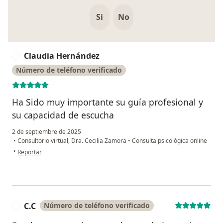
Si
No
Claudia Hernández
C
Número de teléfono verificado
Ha Sido muy importante su guía profesional y
su capacidad de escucha
2 de septiembre de 2025
•
Consultorio virtual, Dra. Cecilia Zamora
•
Consulta psicológica online
en opinión del usuario Claudia Hernández
•
Reportar
C.C
Número de teléfono verificado
C