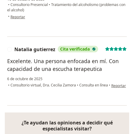
•
Consultorio Presencial
•
Tratamiento del alcoholismo (problemas con
el alcohol)
en opinión del usuario Javier Cabezas
•
Reportar
Natalia gutierrez
Cita verificada
N
Excelente. Una persona enfocada en mí. Con
capacidad de una escucha terapeutica
6 de octubre de 2025
en opinión del
•
Consultorio virtual, Dra. Cecilia Zamora
•
Consulta en línea
•
Reportar
¿Te ayudan las opiniones a decidir qué
especialistas visitar?