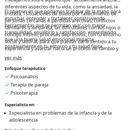
diferentes aspectos de tu vida, como la ansiedad, la
El objetivo es que podamos trabajar de la mano para
tristeza, l situaciones de duelo por fallecimiento de
escuchar, entender y fortalecer, construyendo
personas cercanas o pérdidas afectivas, conflictos
herramientas que te permitan vivir con mayor
familiares o de pareja, las dificultades con tus hijos o
tranquilidad, equilibrio y satisfacción, entendiendo
contigo mismo, procesos depresivos, con tu entorno
que una buena salud emocional impacta
social y laboral, para que puedas darle sentido a tu
positivamente en tu entorno y tu salud física.
experiencia y avanzar hacia un proceso de cambio y
bienestar emocional.
Acerca de mí
ver más
Enfoque terapéutico
Psicoanálisis
Terapia de pareja
Psicoterapia
Especialista en:
Especialista en problemas de la infancia y de la
adolescencia