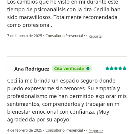
Los cambios que he visto en mí durante este
tiempo de psicoanálisis con la dra Cecilia han
sido maravillosos. Totalmente recomendada
como profesional.
en opinión del usuario Catal
7 de febrero de 2025
•
Consultorio Presencial
•
•
Reportar
Ana Rodriguez
Cita verificada
A
Cecilia me brinda un espacio seguro donde
puedo expresarme sin temores. Su empatía y
profesionalismo me han permitido explorar mis
sentimientos, comprenderlos y trabajar en mi
bienestar emocional con confianza. ¡Muy
agradecida por su apoyo!
en opinión del usuario Ana
4 de febrero de 2025
•
Consultorio Presencial
•
•
Reportar