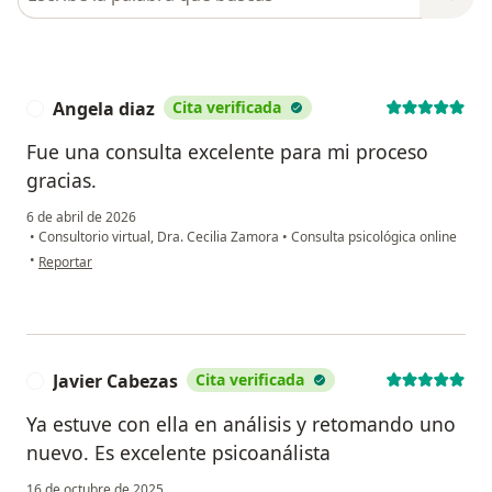
Angela diaz
Cita verificada
A
Fue una consulta excelente para mi proceso
gracias.
6 de abril de 2026
•
Consultorio virtual, Dra. Cecilia Zamora
•
Consulta psicológica online
en opinión del usuario Angela diaz
•
Reportar
Javier Cabezas
Cita verificada
J
Ya estuve con ella en análisis y retomando uno
nuevo. Es excelente psicoanálista
16 de octubre de 2025