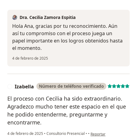
Dra. Cecilia Zamora Espitia
Hola Ana, gracias por tu reconocimiento. Aún
así tu compromiso con el proceso juega un
papel importante en los logros obtenidos hasta
el momento.
4 de febrero de 2025
Izabella
Número de teléfono verificado
I
El proceso con Cecilia ha sido extraordinario.
Agradezco mucho tener este espacio en el que
he podido entenderme, preguntarme y
encontrarme.
en opinión del usuario Izab
4 de febrero de 2025
•
Consultorio Presencial
•
•
Reportar