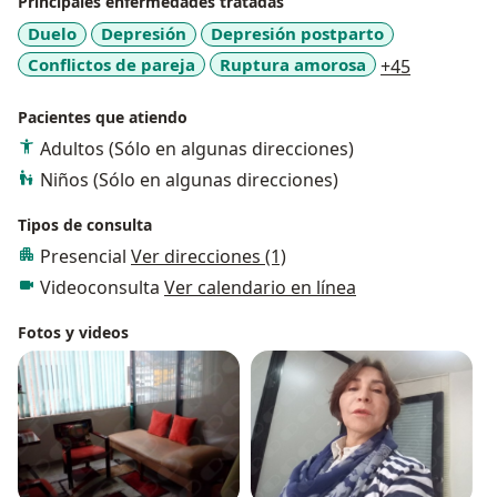
Principales enfermedades tratadas
Duelo
Depresión
Depresión postparto
a11y_sr_m
Conflictos de pareja
Ruptura amorosa
+45
Pacientes que atiendo
Adultos (Sólo en algunas direcciones)
Niños (Sólo en algunas direcciones)
Tipos de consulta
Presencial
Ver direcciones (1)
Videoconsulta
Ver calendario en línea
Fotos y videos