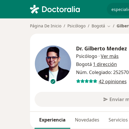
especiali
Página De Inicio
Psicólogo
Bogotá
Gilbe
Cambiar de
Dr.
Gilberto Mendez
sobr
Psicólogo
·
Ver más
Bogotá
1 dirección
Núm. Colegiado: 252570
42 opiniones
Enviar 
Experiencia
Novedades
Servicios