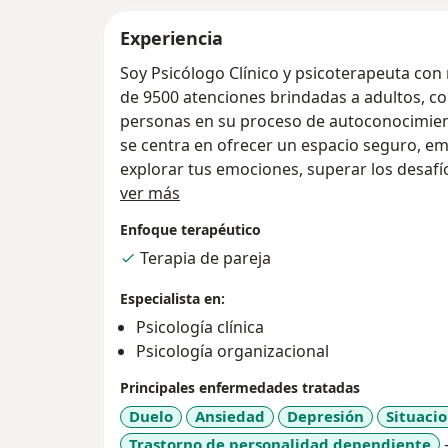
Experiencia
Soy Psicólogo Clínico y psicoterapeuta con
de 9500 atenciones brindadas a adultos, 
personas en su proceso de autoconocimien
se centra en ofrecer un espacio seguro, em
explorar tus emociones, superar los desafí
Acerca de mí
con mayor bienestar.
ver más
Enfoque terapéutico
Me enfoco en terapias de tercera generaci
Terapia de pareja
cuales promueven la aceptación, la flexibil
tus valores más importantes. Trabajo con 
Especialista en:
relaciones de pareja, autoestima, manejo de
Psicología clínica
siempre buscando generar herramientas prá
Psicología organizacional
día. También es un espacio seguro para la
Principales enfermedades tratadas
Creo firmemente que cada persona tiene la
Duelo
Ansiedad
Depresión
Situacio
mi objetivo es acompañarte en este camin
Trastorno de personalidad dependiente