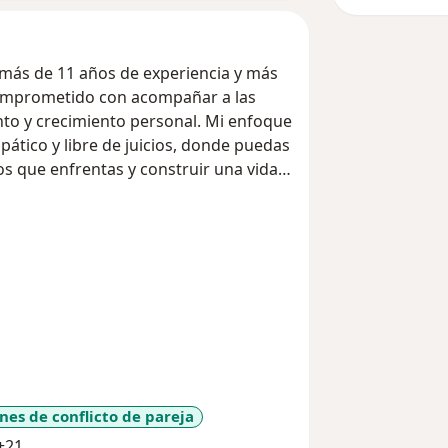
 más de 11 años de experiencia y más
comprometido con acompañar a las
to y crecimiento personal. Mi enfoque
pático y libre de juicios, donde puedas
os que enfrentas y construir una vida
ón y cognitivo-comportamental, las
idad psicológica y el compromiso con
temas como depresión, ansiedad,
l estrés y adaptación al cambio,
cticas que puedas aplicar en tu día a
 comunidad LGBTI+.
 capacidad de transformar su vida, y
nes de conflicto de pareja
o, adaptándome a tus necesidades y
a11y_sr_more_diseases
+21