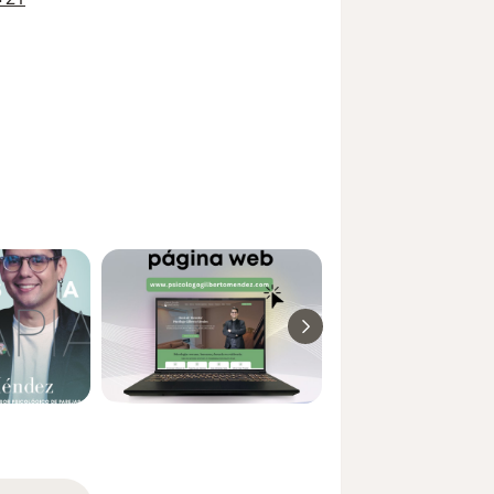
no y humano, porque sé que pedir
r paso hacia el cambio.
rte y reconectar contigo mismo/a,