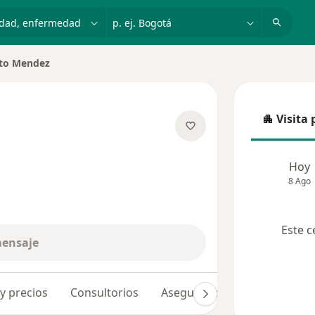
dad, enfermedad o nombre
p. ej. Bogotá
rto Mendez
 ciudad
Visita 
Visita p
e las especializaciones
Hoy
8 Ago
Este c
mensaje
 y precios
Consultorios
Aseguradoras
Opiniones 