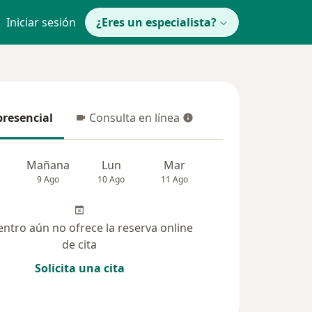
Iniciar sesión
¿Eres un especialista?
presencial
Consulta en línea
resencial
Consulta en línea
Mañana
Lun
Mar
Mié
Jue
9 Ago
10 Ago
11 Ago
12 Ago
13 Ag
entro aún no ofrece la reserva online
de cita
Solicita una cita
(42)
Dudas solucionadas (44)