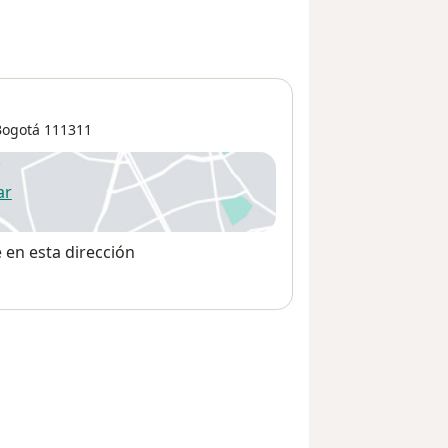
Bogotá
111311
ar
 abre en una nueva pestaña
e en esta dirección