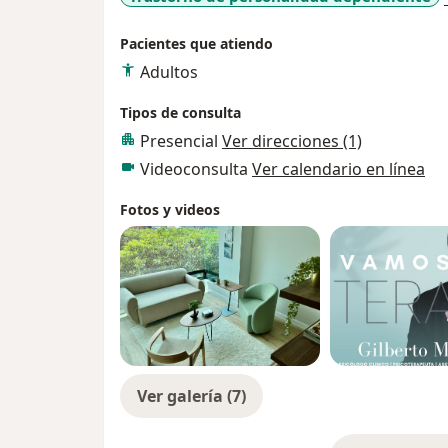
respetando tu ritmo. Mi enfoque es cerca
ayuda no siempre es fácil, pero es el prime
Pacientes que atiendo
Adultos
Si estás buscando un espacio para escucha
estaré aquí para acompañarte
Tipos de consulta
Presencial
Ver direcciones (1)
Videoconsulta
Ver calendario en línea
Fotos y videos
Ver galería (7)