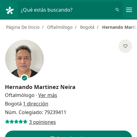
Men
¿Qué estás buscando?
Página De Inicio
Oftalmólogo
Bogotá
Hernando Marti
Hernando Martinez Neira
sobre las especializaciones
Oftalmólogo
·
Ver más
Bogotá
1 dirección
Núm. Colegiado: 79239411
3 opiniones