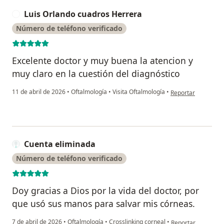
Luis Orlando cuadros Herrera
L
Número de teléfono verificado
Excelente doctor y muy buena la atencion y
muy claro en la cuestión del diagnóstico
en opinión del usu
11 de abril de 2026
•
Oftalmología
•
Visita Oftalmología
•
Reportar
Cuenta eliminada
Número de teléfono verificado
Doy gracias a Dios por la vida del doctor, por
que usó sus manos para salvar mis córneas.
en opinión del usu
7 de abril de 2026
•
Oftalmología
•
Crosslinking corneal
•
Reportar