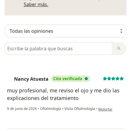
Más información sobre opiniones
Saber más.
Busca en opiniones
Nancy Atuesta
Cita verificada
N
muy profesional, me reviso el ojo y me dio las
explicaciones del tratamiento
en opinión del usua
9 de junio de 2026
•
Oftalmología
•
Visita Oftalmología
•
Reportar