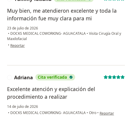
Muy bien, me atendieron excelente y toda la
información fue muy clara para mi
23 de julio de 2026
•
DOCKS MEDICAL COWORKING- AGUACATALA
•
Visita Cirugía Oral y
Maxilofacial
en opinión del usuario Yummy Tatiana
•
Reportar
Adriana
Cita verificada
A
Excelente atención y explicación del
procedimiento a realizar
14 de julio de 2026
en opinión del usua
•
DOCKS MEDICAL COWORKING- AGUACATALA
•
Otro
•
Reportar