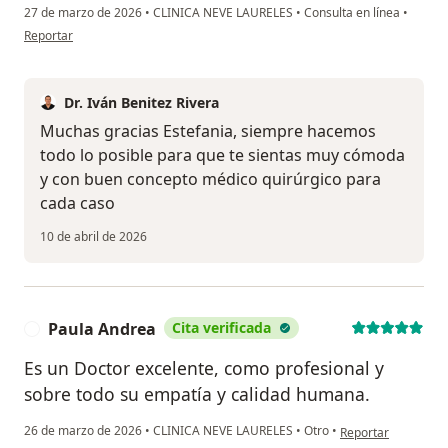
27 de marzo de 2026
•
CLINICA NEVE LAURELES
•
Consulta en línea
•
en opinión del usuario Estefania Betancourt
Reportar
Dr. Iván Benitez Rivera
Muchas gracias Estefania, siempre hacemos
todo lo posible para que te sientas muy cómoda
y con buen concepto médico quirúrgico para
cada caso
10 de abril de 2026
Paula Andrea
Cita verificada
P
Es un Doctor excelente, como profesional y
sobre todo su empatía y calidad humana.
en opinión del usu
26 de marzo de 2026
•
CLINICA NEVE LAURELES
•
Otro
•
Reportar