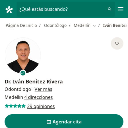
Men
¿Qué estás buscando?
Página De Inicio
Odontólogo
Medellín
Iván Benitez
Cambiar de ciuda
Dr.
Iván Benitez Rivera
sobre las especializaciones
Odontólogo
·
Ver más
Medellín
4 direcciones
29 opiniones
Agendar cita