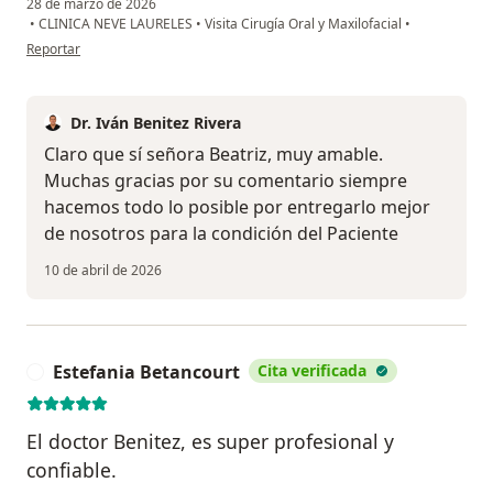
28 de marzo de 2026
•
CLINICA NEVE LAURELES
•
Visita Cirugía Oral y Maxilofacial
•
en opinión del usuario Beatriz Elena Restrepo
Reportar
Dr. Iván Benitez Rivera
Claro que sí señora Beatriz, muy amable.
Muchas gracias por su comentario siempre
hacemos todo lo posible por entregarlo mejor
de nosotros para la condición del Paciente
10 de abril de 2026
Estefania Betancourt
Cita verificada
E
El doctor Benitez, es super profesional y
confiable.