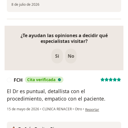
8 de julio de 2026
¿Te ayudan las opiniones a decidir qué
especialistas visitar?
Si
No
FCH
Cita verificada
F
El Dr es puntual, detallista con el
procedimiento, empatico con el paciente.
en opinión del usuario FCH
15 de mayo de 2026
•
CLINICA RENACER
•
Otro
•
Reportar