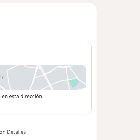
ar
 abre en una nueva pestaña
e en esta dirección
ión
Detalles