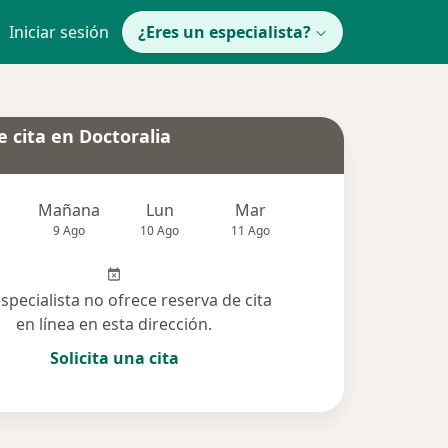
Iniciar sesión
¿Eres un especialista?
 cita en Doctoralia
Mañana
Lun
Mar
Mié
Jue
9 Ago
10 Ago
11 Ago
12 Ago
13 Ag
especialista no ofrece reserva de cita
en línea en esta dirección.
Solicita una cita
solucionadas (5)