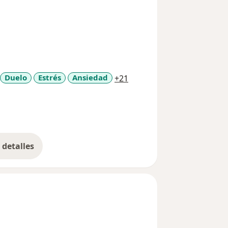
a11y_sr_more_diseases
Duelo
Estrés
Ansiedad
+21
detalles
bre la experiencia