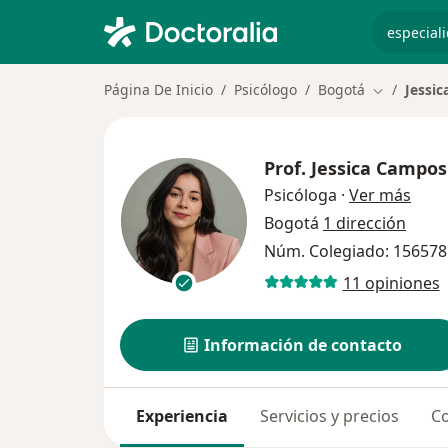
especiali
Página De Inicio
Psicólogo
Bogotá
Jessi
Cambiar de
Prof.
Jessica Campos
sobre
Psicóloga
·
Ver más
Bogotá
1 dirección
Núm. Colegiado: 156578
11 opiniones
Información de contacto
Experiencia
Servicios y precios
Co