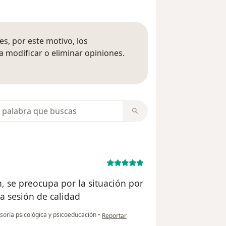
s, por este motivo, los
 modificar o eliminar opiniones.
 opiniones
opiniones
, se preocupa por la situación por
a sesión de calidad
en opinión del usuario Valentina C
oría psicológica y psicoeducación
•
Reportar