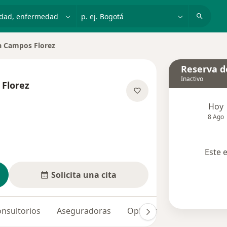
dad, enfermedad o nombre
p. ej. Bogotá
ca Campos Florez
 ciudad
Reserva de
Inactivo
 Florez
 las especializaciones
Hoy
8 Ago
Este 
Solicita una cita
nsultorios
Aseguradoras
Opiniones (11)
Dudas 