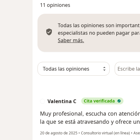
11 opiniones
Todas las opiniones son importante
especialistas no pueden pagar para
Más información sobre
Saber más.
Busca en 
Valentina C
Cita verificada
V
Muy profesional, escucha con atención
la que se está atravesando y ofrece un
20 de agosto de 2025
•
Consultorio virtual (en línea)
•
Ases