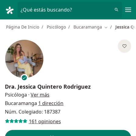
Men
¿Qué estás buscando?
Página De Inicio
Psicólogo
Bucaramanga
Jessica Q
Cambiar de ciu
Dra.
Jessica Quintero Rodriguez
sobre las especializaciones
Psicóloga
·
Ver más
Bucaramanga
1 dirección
Núm. Colegiado: 187387
161 opiniones