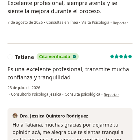
Excelente profesional, siempre atenta y se
siente la mejora durante el proceso.
en opinión del 
7 de agosto de 2026
•
Consultas en línea
•
Visita Psicología
•
Reportar
Tatiana
Cita verificada
T
Es una excelente profesional, transmite mucha
confianza y tranquilidad
23 de julio de 2026
en opinión del usuari
•
Consultorio Psicóloga Jessica
•
Consulta psicológica
•
Reportar
Dra. Jessica Quintero Rodriguez
Hola Tatiana, muchas gracias por dejarme tu
opinión acá, me alegra que te sientas tranquila
en las sesiones. Seguimos en contacto, ten un