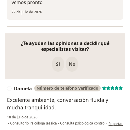
vemos pronto
27 de julio de 2026
¿Te ayudan las opiniones a decidir qué
especialistas visitar?
Si
No
Daniela
Número de teléfono verificado
D
Excelente ambiente, conversación fluida y
mucha tranquilidad.
18 de julio de 2026
en opinión de
•
Consultorio Psicóloga Jessica
•
Consulta psicológica control
•
Reportar