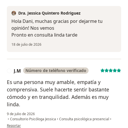
Dra. Jessica Quintero Rodriguez
Hola Dani, muchas gracias por dejarme tu
opinión! Nos vemos
Pronto en consulta linda tarde
18 de julio de 2026
J.M
Número de teléfono verificado
J
Es una persona muy amable, empatía y
comprensiva. Suele hacerte sentir bastante
cómodo y en tranquilidad. Además es muy
linda.
9 de julio de 2026
•
Consultorio Psicóloga Jessica
•
Consulta psicológica presencial
•
en opinión del usuario J.M
Reportar