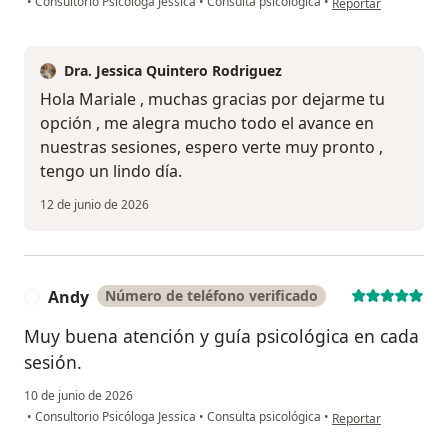
•
Consultorio Psicóloga Jessica
•
Consulta psicológica
•
Reportar
Dra. Jessica Quintero Rodriguez
Hola Mariale , muchas gracias por dejarme tu
opción , me alegra mucho todo el avance en
nuestras sesiones, espero verte muy pronto ,
tengo un lindo día.
12 de junio de 2026
Andy
Número de teléfono verificado
A
Muy buena atención y guía psicológica en cada
sesión.
10 de junio de 2026
en opinión del usuar
•
Consultorio Psicóloga Jessica
•
Consulta psicológica
•
Reportar