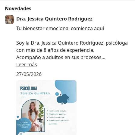
Novedades
Dra. Jessica Quintero Rodriguez
Tu bienestar emocional comienza aquí
Soy la Dra. Jessica Quintero Rodríguez, psicóloga
con más de 8 años de experiencia.
Acompaño a adultos en sus procesos
emocionales desde un enfoque cognitivo-
Leer más
conductual y compasivo.
27/05/2026
- Manejo de ansiedad y estrés
- Autoconocimiento y crecimiento personal
- Apoyo en momentos difíciles
La terapia online te ofrece un espacio seguro,
accesible y confidencial desde donde estés.
Reserva tu primera sesión hoy y comienza a