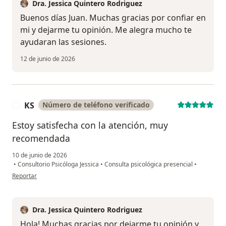
Dra. Jessica Quintero Rodriguez
Buenos días Juan. Muchas gracias por confiar en
mi y dejarme tu opinión. Me alegra mucho te
ayudaran las sesiones.
12 de junio de 2026
KS
Número de teléfono verificado
K
Estoy satisfecha con la atención, muy
recomendada
10 de junio de 2026
•
Consultorio Psicóloga Jessica
•
Consulta psicológica presencial
•
en opinión del usuario KS
Reportar
Dra. Jessica Quintero Rodriguez
Hola! Muchas gracias por dejarme tu opinión y