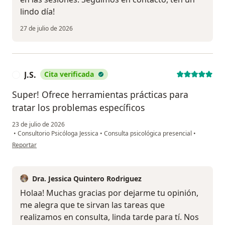
lindo día!
27 de julio de 2026
J.S.
Cita verificada
J
Super! Ofrece herramientas prácticas para
tratar los problemas específicos
23 de julio de 2026
•
Consultorio Psicóloga Jessica
•
Consulta psicológica presencial
•
en opinión del usuario J.S.
Reportar
Dra. Jessica Quintero Rodriguez
Holaa! Muchas gracias por dejarme tu opinión,
me alegra que te sirvan las tareas que
realizamos en consulta, linda tarde para tí. Nos