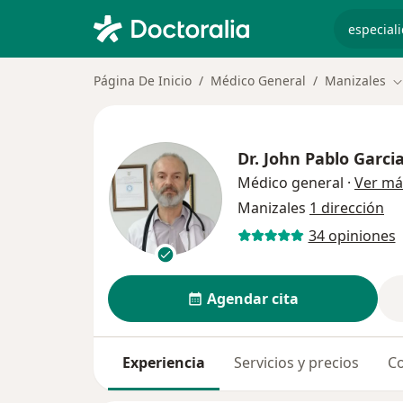
especiali
Página De Inicio
Médico General
Manizales
C
Dr.
John Pablo Garci
Médico general
·
Ver má
Manizales
1 dirección
34 opiniones
Agendar cita
Experiencia
Servicios y precios
Co