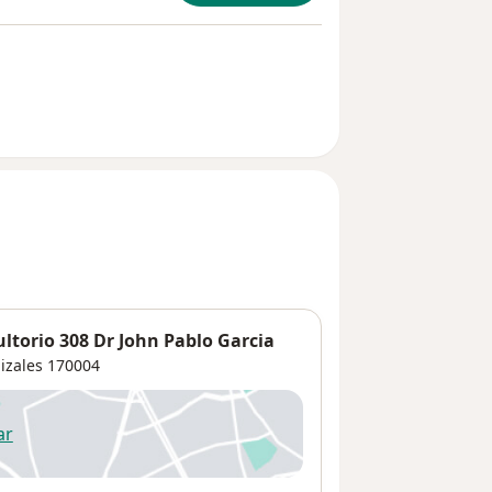
ltorio 308 Dr John Pablo Garcia
izales
170004
ar
 abre en una nueva pestaña