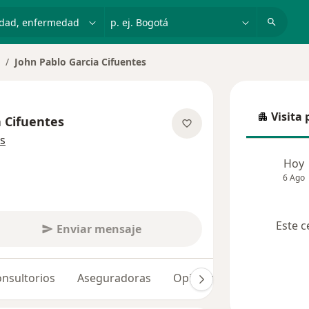
dad, enfermedad o nombre
p. ej. Bogotá
John Pablo Garcia Cifuentes
ambiar de ciudad
Visita 
a Cifuentes
Visita p
sobre las especializaciones
s
Hoy
6 Ago
Este c
Enviar mensaje
nsultorios
Aseguradoras
Opiniones (34)
Dudas 