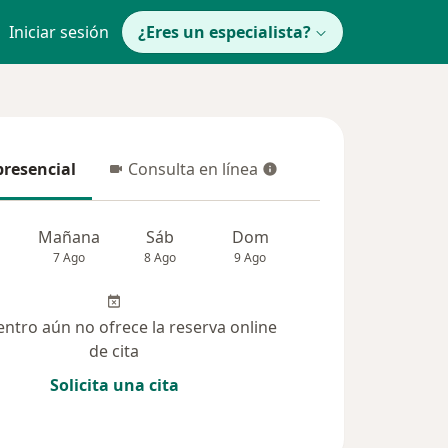
Iniciar sesión
¿Eres un especialista?
presencial
Consulta en línea
resencial
Consulta en línea
Mañana
Sáb
Dom
Lun
Mar
7 Ago
8 Ago
9 Ago
10 Ago
11 Ag
entro aún no ofrece la reserva online
de cita
Solicita una cita
solucionadas (5)