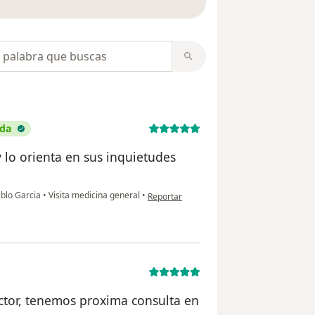
opiniones
ada
 lo orienta en sus inquietudes
en opinión del usuario María Durlandy Sal
ablo Garcia
•
Visita medicina general
•
Reportar
ctor, tenemos proxima consulta en