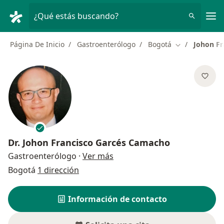
Men
¿Qué estás buscando?
Página De Inicio
Gastroenterólogo
Bogotá
Johon Fr
Cambiar de ci
Dr.
Johon Francisco Garcés Camacho
sobre las especializaciones
Gastroenterólogo
·
Ver más
Bogotá
1 dirección
Información de contacto