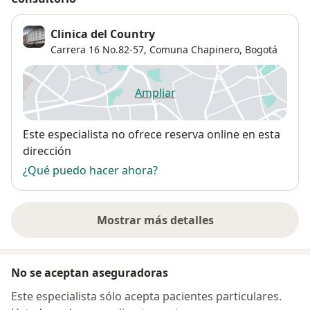
Clinica del Country
Carrera 16 No.82-57,
Comuna Chapinero
,
Bogotá
Ampliar
se abre en una nueva pestañ
Disponibilidad
Este especialista no ofrece reserva online en esta
dirección
¿Qué puedo hacer ahora?
Mostrar más detalles
sobre la dirección
No se aceptan aseguradoras
Este especialista sólo acepta pacientes particulares.