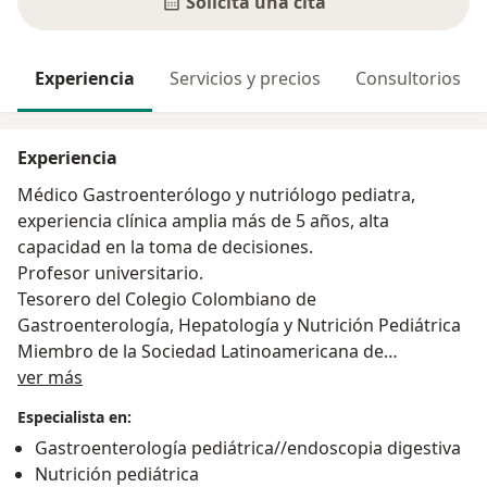
Solicita una cita
Experiencia
Servicios y precios
Consultorios
Experiencia
Médico Gastroenterólogo y nutriólogo pediatra,
experiencia clínica amplia más de 5 años, alta
capacidad en la toma de decisiones.
Profesor universitario.
Tesorero del Colegio Colombiano de
Gastroenterología, Hepatología y Nutrición Pediátrica
Miembro de la Sociedad Latinoamericana de
Acerca de mí
Gastroenterología, Hepatología y Nutrición Pediátrica
ver más
Especialista en:
Gastroenterología pediátrica//endoscopia digestiva
Nutrición pediátrica