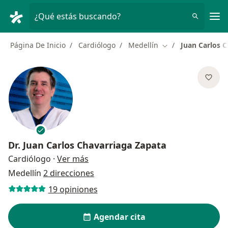
Men
¿Qué estás buscando?
Página De Inicio
Cardiólogo
Medellín
Juan Carlos 
Cambiar de ciudad
Dr.
Juan Carlos Chavarriaga Zapata
sobre las especializaciones
Cardiólogo
·
Ver más
Medellín
2 direcciones
19 opiniones
Agendar cita