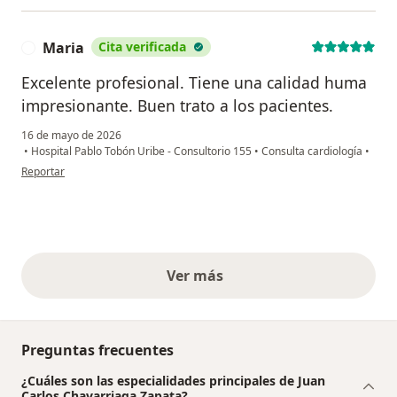
Maria
Cita verificada
M
Excelente profesional. Tiene una calidad huma
impresionante. Buen trato a los pacientes.
16 de mayo de 2026
•
Hospital Pablo Tobón Uribe - Consultorio 155
•
Consulta cardiología
•
en opinión del usuario Maria
Reportar
Ver más
opiniones anteriores
Preguntas frecuentes
¿Cuáles son las especialidades principales de Juan
Carlos Chavarriaga Zapata?