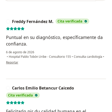
Freddy Fernández M.
Cita verificada
F
Puntual en su diagnóstico, específicamente da
confianza.
6 de agosto de 2026
•
Hospital Pablo Tobón Uribe - Consultorio 155
•
Consulta cardiología
•
en opinión del usuario Freddy Fernández M.
Reportar
Carlos Emilio Betancur Caicedo
C
Cita verificada
Felicitarlo pir du calidad humana en el