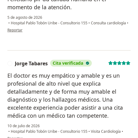
momento de la atención.
5 de agosto de 2026
•
Hospital Pablo Tobón Uribe - Consultorio 155
•
Consulta cardiología
•
en opinión del usuario Carlos Emilio Betancur Caicedo
Reportar
Jorge Tabares
Cita verificada
J
El doctor es muy empático y amable y es un
profesional de alto nivel que explica
detalladamente y de forma muy amable el
diagnóstico y los hallazgos médicos. Una
excelente experiencia poder asistir a una cita
médica con un médico tan competente.
10 de julio de 2026
•
Hospital Pablo Tobón Uribe - Consultorio 155
•
Visita Cardiología
•
en opinión del usuario Jorge Tabares