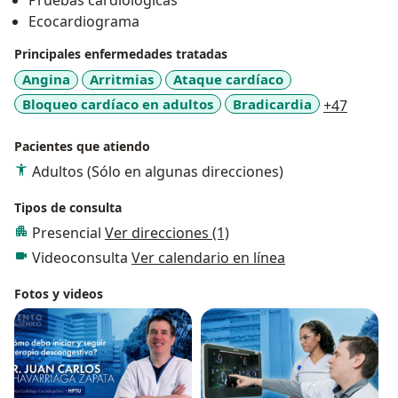
Pruebas cardiológicas
Ecocardiograma
Principales enfermedades tratadas
Angina
Arritmias
Ataque cardíaco
a11y_s
Bloqueo cardíaco en adultos
Bradicardia
+47
Pacientes que atiendo
Adultos (Sólo en algunas direcciones)
Tipos de consulta
Presencial
Ver direcciones (1)
Videoconsulta
Ver calendario en línea
Fotos y videos