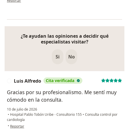
Reportar
¿Te ayudan las opiniones a decidir qué
especialistas visitar?
Si
No
Luis Alfredo
Cita verificada
L
Gracias por su profesionalismo. Me sentí muy
cómodo en la consulta.
10 de julio de 2026
•
Hospital Pablo Tobón Uribe - Consultorio 155
•
Consulta control por
cardiología
en opinión del usuario Luis Alfredo
•
Reportar