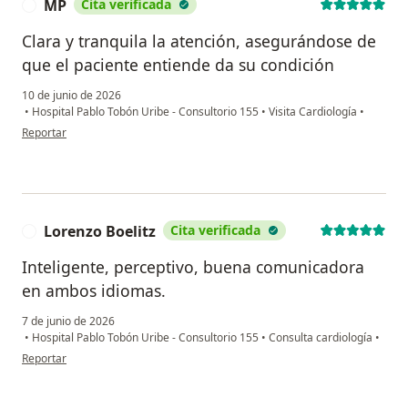
MP
Cita verificada
M
Clara y tranquila la atención, asegurándose de
que el paciente entiende da su condición
10 de junio de 2026
•
Hospital Pablo Tobón Uribe - Consultorio 155
•
Visita Cardiología
•
en opinión del usuario MP
Reportar
Lorenzo Boelitz
Cita verificada
L
Inteligente, perceptivo, buena comunicadora
en ambos idiomas.
7 de junio de 2026
•
Hospital Pablo Tobón Uribe - Consultorio 155
•
Consulta cardiología
•
en opinión del usuario Lorenzo Boelitz
Reportar