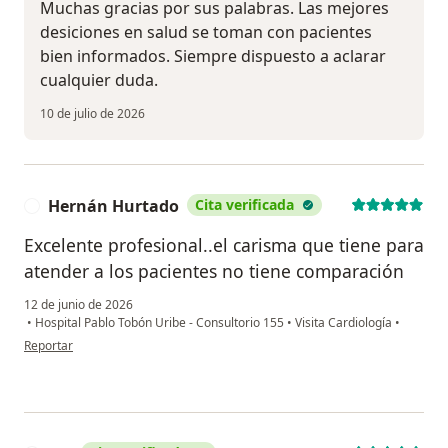
Muchas gracias por sus palabras. Las mejores
desiciones en salud se toman con pacientes
bien informados. Siempre dispuesto a aclarar
cualquier duda.
10 de julio de 2026
Hernán Hurtado
Cita verificada
H
Excelente profesional..el carisma que tiene para
atender a los pacientes no tiene comparación
12 de junio de 2026
•
Hospital Pablo Tobón Uribe - Consultorio 155
•
Visita Cardiología
•
en opinión del usuario Hernán Hurtado
Reportar