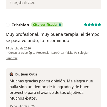
21 de julio de 2026
Cristhian
Cita verificada
C
Muy profesional, muy buena terapia, el tiempo
se pasa volando, lo recomiendo
14 de julio de 2026
•
Consulta psicológica Presencial Juan Ortiz
•
Visita Psicología
•
en opinión del usuario Cristhian
Reportar
Dr. Juan Ortiz
Muchas gracias por tu opinión. Me alegra que
halla sido un tiempo de tu agrado y de buen
provecho para el avance de tus objetivos.
Muchos éxitos.
15 de julio de 2026