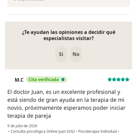
¿Te ayudan las opiniones a decidir qué
especialistas visitar?
Si
No
M.C
Cita verificada
M
El doctor Juan, es un excelente profesional y
está siendo de gran ayuda en la terapia de mi
novio, próximamente esperamos poder iniciar
terapia de pareja
9 de julio de 2026
•
Consulta psicológica Online Juan Ortiz
•
Psicoterapia Individual
•
en opinión del usuario M.C