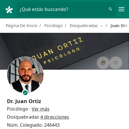
Men
¿Qué estás buscando?
Página De Inicio
Psicólogo
Dosquebradas
Juan Orti
Cambiar de ci
Dr.
Juan Ortiz
sobre las especializaciones
Psicólogo
·
Ver más
Dosquebradas
4 direcciones
Núm. Colegiado: 246443