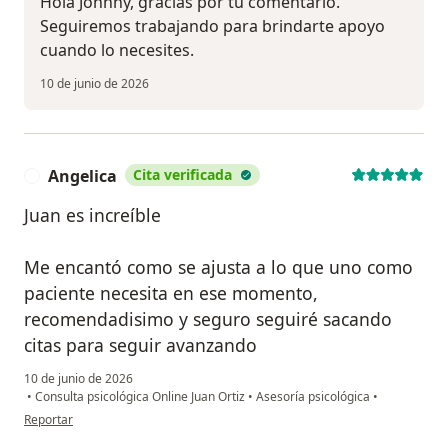
Hola Johnny, gracias por tu comentario.
Seguiremos trabajando para brindarte apoyo
cuando lo necesites.
10 de junio de 2026
Angelica
Cita verificada
A
Juan es increíble
Me encantó como se ajusta a lo que uno como
paciente necesita en ese momento,
recomendadisimo y seguro seguiré sacando
citas para seguir avanzando
10 de junio de 2026
•
Consulta psicológica Online Juan Ortiz
•
Asesoría psicológica
•
en opinión del usuario Angelica
Reportar