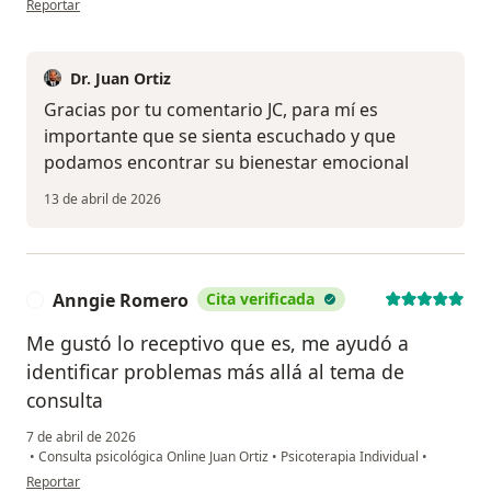
Reportar
Dr. Juan Ortiz
Gracias por tu comentario JC, para mí es
importante que se sienta escuchado y que
podamos encontrar su bienestar emocional
13 de abril de 2026
Anngie Romero
Cita verificada
A
Me gustó lo receptivo que es, me ayudó a
identificar problemas más allá al tema de
consulta
7 de abril de 2026
•
Consulta psicológica Online Juan Ortiz
•
Psicoterapia Individual
•
en opinión del usuario Anngie Romero
Reportar