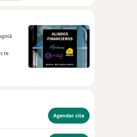
ogotá
s te
Agendar cita