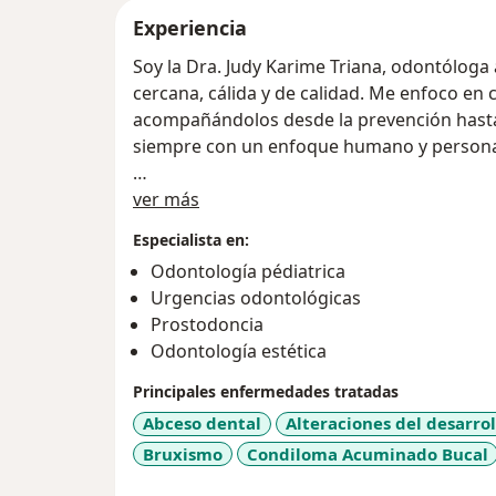
Experiencia
Soy la Dra. Judy Karime Triana, odontóloga
cercana, cálida y de calidad. Me enfoco en c
acompañándolos desde la prevención hast
siempre con un enfoque humano y persona
Acerca de mí
Me especializo en estética dental, rehabilit
ver más
integral de la salud bucal, ayudando a cad
Especialista en:
y la confianza en su sonrisa. También tengo
Odontología pédiatrica
urgencias odontológicas, brindando solucio
Urgencias odontológicas
llegan con dolor o molestias.
Prostodoncia
Odontología estética
Mi prioridad es que te sientas en confianz
ambiente profesional pero cercano. Cada tr
Principales enfermedades tratadas
buscando siempre lo mejor para tu bienesta
Abceso dental
Alteraciones del desarrol
Bruxismo
Condiloma Acuminado Bucal