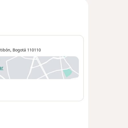
tibón
,
Bogotá
110110
ar
 abre en una nueva pestaña