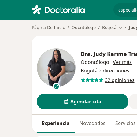
especiali
Página De Inicio
Odontólogo
Bogotá
Jud
Cambiar 
Dra.
Judy Karime Tri
so
Odontólogo
·
Ver más
Bogotá
2 direcciones
32 opiniones
Agendar cita
Experiencia
Novedades
Servicios