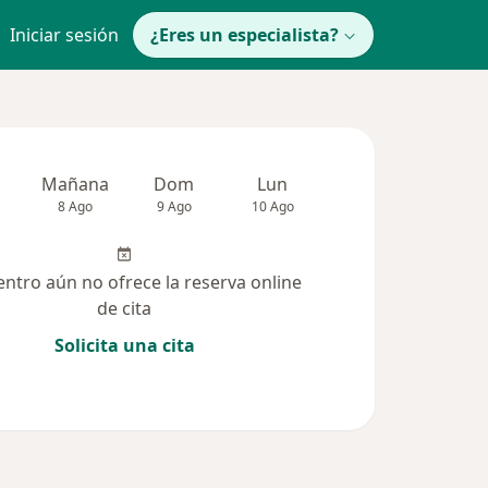
Iniciar sesión
¿Eres un especialista?
Mañana
Dom
Lun
Mar
Mié
8 Ago
9 Ago
10 Ago
11 Ago
12 Ag
entro aún no ofrece la reserva online
de cita
Solicita una cita
(33)