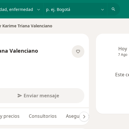
dad, enfermedad o nombre
p. ej. Bogotá
y Karime Triana Valenciano
de ciudad
Hoy
ana Valenciano
7 Ago
bre las especializaciones
Este c
Enviar mensaje
 y precios
Consultorios
Aseguradoras
Opiniones 