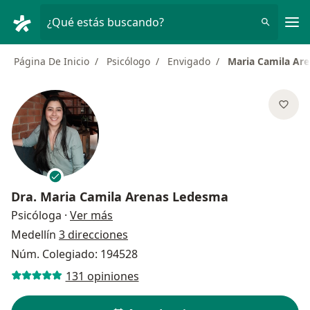
Men
¿Qué estás buscando?
Página De Inicio
Psicólogo
Envigado
Maria Camila Ar
Dra.
Maria Camila Arenas Ledesma
sobre las especializaciones
Psicóloga
·
Ver más
Medellín
3 direcciones
Núm. Colegiado: 194528
131 opiniones