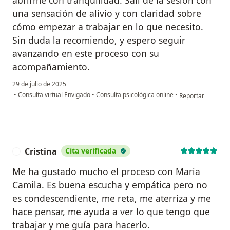
abrirme con tranquilidad. Salí de la sesión con
una sensación de alivio y con claridad sobre
cómo empezar a trabajar en lo que necesito.
Sin duda la recomiendo, y espero seguir
avanzando en este proceso con su
acompañamiento.
29 de julio de 2025
en opinión del us
•
Consulta virtual Envigado
•
Consulta psicológica online
•
Reportar
Cristina
Cita verificada
C
Me ha gustado mucho el proceso con Maria
Camila. Es buena escucha y empática pero no
es condescendiente, me reta, me aterriza y me
hace pensar, me ayuda a ver lo que tengo que
trabajar y me guía para hacerlo.