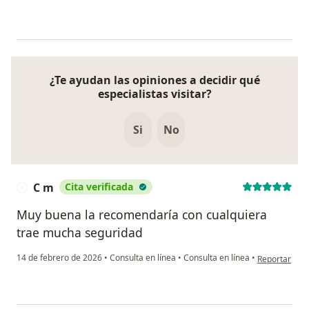
¿Te ayudan las opiniones a decidir qué
especialistas visitar?
Si
No
C m
Cita verificada
C
Muy buena la recomendaría con cualquiera
trae mucha seguridad
en opinión de
14 de febrero de 2026
•
Consulta en línea
•
Consulta en línea
•
Reportar