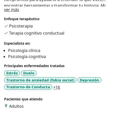
encontrar herramientas y transformar tu historia. Mi
Acerca de mí
ver más
propósito es ofrecerte un espacio seguro, donde te
sientas escuchado y apoyado para crecer y sentirte
Enfoque terapéutico
mejor contigo mismo.
Psicoterapia
Terapia cognitivo conductual
Especialista en:
Psicología clínica
Psicología cognitiva
Principales enfermedades tratadas
Estrés
Duelo
Trastorno de ansiedad (fobia social)
Depresión
a11y_sr_more_diseases
Trastorno de Conducta
+16
Pacientes que atiendo
Adultos