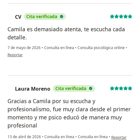
CV
Cita verificada
C
Camila es demasiado atenta, te escucha cada
detalle.
7 de mayo de 2026
•
Consulta en línea
•
Consulta psicológica online
•
en opinión del usuario CV
Reportar
Laura Moreno
Cita verificada
L
Gracias a Camila por su escucha y
profesionalismo, fue muy clara desde el primer
momento y me psico educó de manera muy
profesional
en opinión del 
13 de abril de 2026
•
Consulta en línea
•
Consulta en línea
•
Reportar