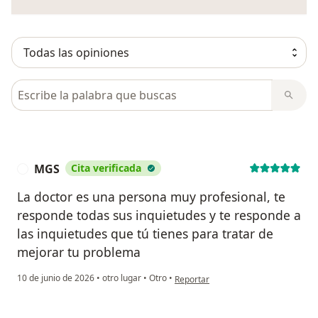
Busca en opiniones
MGS
Cita verificada
M
La doctor es una persona muy profesional, te
responde todas sus inquietudes y te responde a
las inquietudes que tú tienes para tratar de
mejorar tu problema
en opinión del usuario MGS
10 de junio de 2026
•
otro lugar
•
Otro
•
Reportar