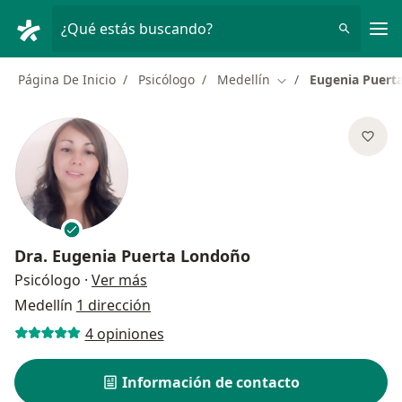
Men
¿Qué estás buscando?
Página De Inicio
Psicólogo
Medellín
Eugenia Puert
Cambiar de ciudad
Dra.
Eugenia Puerta Londoño
sobre las especializaciones
Psicólogo
·
Ver más
Medellín
1 dirección
4 opiniones
Información de contacto