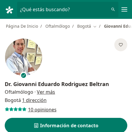
Men
¿Qué estás buscando?
Página De Inicio
Oftalmólogo
Bogotá
Giovanni Edu
Cambiar de ciudad
Dr.
Giovanni Eduardo Rodriguez Beltran
sobre las especializaciones
Oftalmólogo
·
Ver más
Bogotá
1 dirección
10 opiniones
Información de contacto