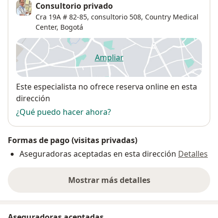
Consultorio privado
Cra 19A # 82-85, consultorio 508, Country Medical
Center,
Bogotá
Ampliar
se abre en una nueva pestañ
Disponibilidad
Este especialista no ofrece reserva online en esta
dirección
¿Qué puedo hacer ahora?
Formas de pago (visitas privadas)
Aseguradoras aceptadas en esta dirección
Detalles
Mostrar más detalles
sobre la dirección
Aseguradoras aceptadas