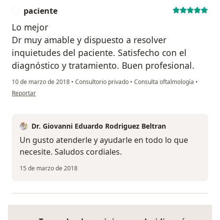
paciente
P
Lo mejor
Dr muy amable y dispuesto a resolver
inquietudes del paciente. Satisfecho con el
diagnóstico y tratamiento. Buen profesional.
10 de marzo de 2018
•
Consultorio privado
•
Consulta oftalmología
•
en opinión del usuario paciente
Reportar
Dr. Giovanni Eduardo Rodriguez Beltran
Un gusto atenderle y ayudarle en todo lo que
necesite. Saludos cordiales.
15 de marzo de 2018