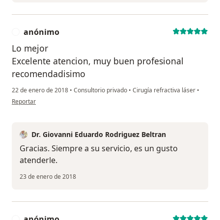
anónimo
A
Lo mejor
Excelente atencion, muy buen profesional
recomendadisimo
22 de enero de 2018
•
Consultorio privado
•
Cirugía refractiva láser
•
en opinión del usuario anónimo
Reportar
Dr. Giovanni Eduardo Rodriguez Beltran
Gracias. Siempre a su servicio, es un gusto
atenderle.
23 de enero de 2018
anónimo
A