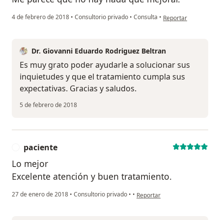
en opinión del usuar
4 de febrero de 2018
•
Consultorio privado
•
Consulta
•
Reportar
Dr. Giovanni Eduardo Rodriguez Beltran
Es muy grato poder ayudarle a solucionar sus
inquietudes y que el tratamiento cumpla sus
expectativas. Gracias y saludos.
5 de febrero de 2018
paciente
P
Lo mejor
Excelente atención y buen tratamiento.
en opinión del usuario pacient
27 de enero de 2018
•
Consultorio privado
•
•
Reportar