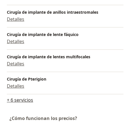
Todos los procedimientos son realizados bajo los
mayores estándares de calidad, con los equipos más
Cirugía de implante de anillos intraestromales
avanzados en cirugía y los mejores quirófanos en
Detalles
Bogotá.
Dedicación y esmero, con actualizaciones
Cirugía de implante de lente fáquico
permanentes en congresos nacionales e
Detalles
internacionales, para ofrecer siempre el mejor servicio
y calidad.
Cirugía de implante de lentes multifocales
Detalles
Cirugía de Pterigion
Detalles
+ 6 servicios
¿Cómo funcionan los precios?