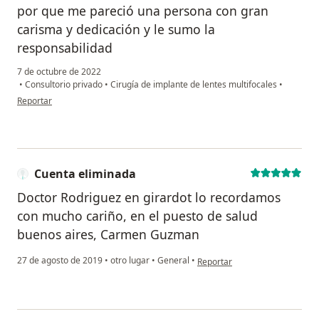
por que me pareció una persona con gran
carisma y dedicación y le sumo la
responsabilidad
7 de octubre de 2022
•
Consultorio privado
•
Cirugía de implante de lentes multifocales
•
en opinión del usuario Jeannette Zárate Zárate
Reportar
Cuenta eliminada
Doctor Rodriguez en girardot lo recordamos
con mucho cariño, en el puesto de salud
buenos aires, Carmen Guzman
en opinión del usuario Cuenta
27 de agosto de 2019
•
otro lugar
•
General
•
Reportar