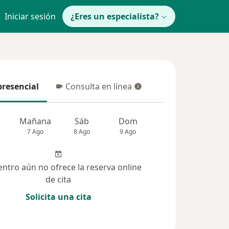
Iniciar sesión
¿Eres un especialista?
presencial
Consulta en línea
resencial
Consulta en línea
Mañana
Sáb
Dom
Lun
Mar
7 Ago
8 Ago
9 Ago
10 Ago
11 Ag
entro aún no ofrece la reserva online
de cita
Solicita una cita
(86)
Dudas solucionadas (21)