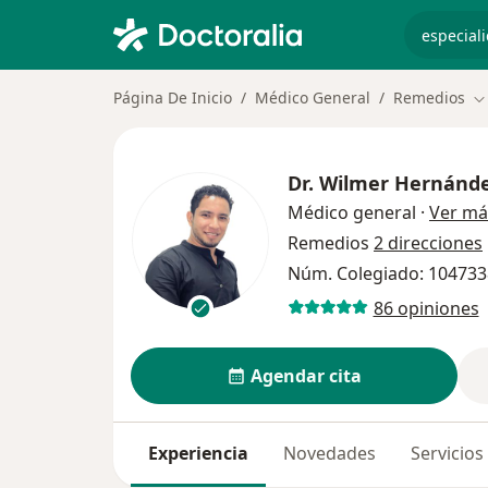
especiali
Página De Inicio
Médico General
Remedios
C
Dr.
Wilmer Hernánd
Médico general
·
Ver má
Remedios
2 direcciones
Núm. Colegiado: 10473
86 opiniones
Agendar cita
Experiencia
Novedades
Servicios