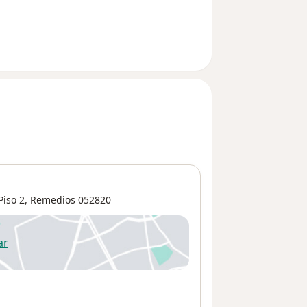
Piso 2,
Remedios
052820
ar
 abre en una nueva pestaña