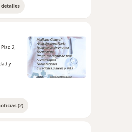
detalles
bre la experiencia
 Piso 2,
dad y
Mostrar más noticias (2)