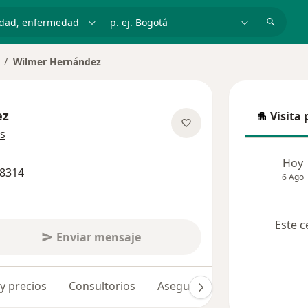
dad, enfermedad o nombre
p. ej. Bogotá
Wilmer Hernández
ambiar de ciudad
ez
Visita 
Visita p
sobre las especializaciones
s
Hoy
38314
6 Ago
Este c
Enviar mensaje
 y precios
Consultorios
Aseguradoras
Opiniones 