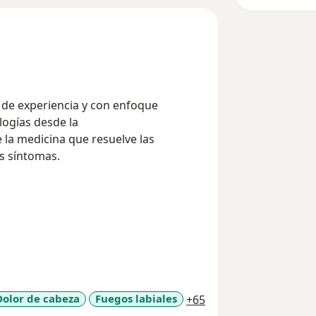
 de experiencia y con enfoque
ologías desde la
la medicina que resuelve las
s síntomas.
a11y_sr_more_disea
Dolor de cabeza
Fuegos labiales
+65