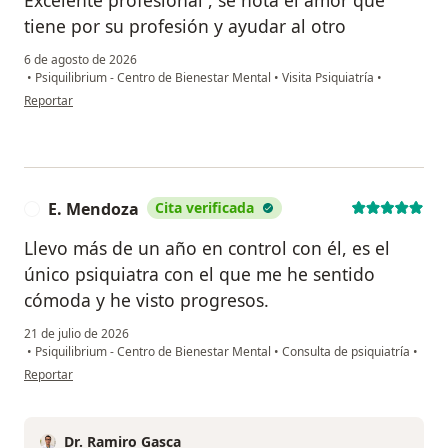
Excelente profesional , se nota el amor que
tiene por su profesión y ayudar al otro
6 de agosto de 2026
•
Psiquilibrium - Centro de Bienestar Mental
•
Visita Psiquiatría
•
en opinión del usuario Lesly Jurado
Reportar
E. Mendoza
Cita verificada
E
Llevo más de un año en control con él, es el
único psiquiatra con el que me he sentido
cómoda y he visto progresos.
21 de julio de 2026
•
Psiquilibrium - Centro de Bienestar Mental
•
Consulta de psiquiatría
•
en opinión del usuario E. Mendoza
Reportar
Dr. Ramiro Gasca