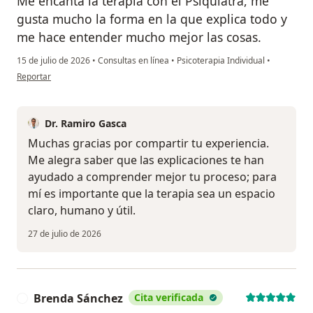
Me encanta la terapia con el Psiquiatra, me
gusta mucho la forma en la que explica todo y
me hace entender mucho mejor las cosas.
15 de julio de 2026
•
Consultas en línea
•
Psicoterapia Individual
•
en opinión del usuario Karen H.
Reportar
Dr. Ramiro Gasca
Muchas gracias por compartir tu experiencia.
Me alegra saber que las explicaciones te han
ayudado a comprender mejor tu proceso; para
mí es importante que la terapia sea un espacio
claro, humano y útil.
27 de julio de 2026
Brenda Sánchez
Cita verificada
B