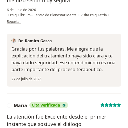
me hizo sentir muy segura
6 de junio de 2026
•
Psiquilibrium - Centro de Bienestar Mental
•
Visita Psiquiatría
•
en opinión del usuario Ximena Rudas
Reportar
Dr. Ramiro Gasca
Gracias por tus palabras. Me alegra que la
explicación del tratamiento haya sido clara y te
haya dado seguridad. Ese entendimiento es una
parte importante del proceso terapéutico.
27 de julio de 2026
Maria
Cita verificada
M
La atención fue Excelente desde el primer
instante que sostuve el diálogo