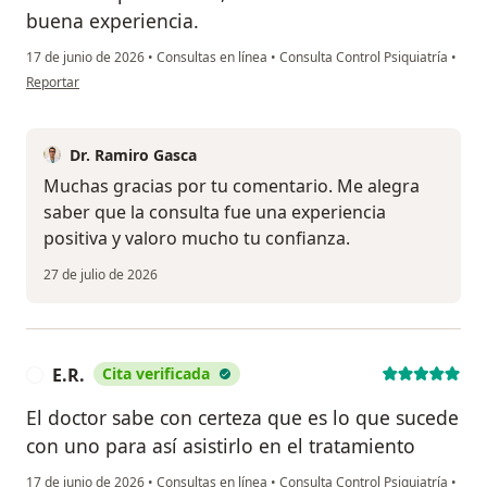
buena experiencia.
17 de junio de 2026
•
Consultas en línea
•
Consulta Control Psiquiatría
•
en opinión del usuario KP
Reportar
Dr. Ramiro Gasca
Muchas gracias por tu comentario. Me alegra
saber que la consulta fue una experiencia
positiva y valoro mucho tu confianza.
27 de julio de 2026
E.R.
Cita verificada
E
El doctor sabe con certeza que es lo que sucede
con uno para así asistirlo en el tratamiento
17 de junio de 2026
•
Consultas en línea
•
Consulta Control Psiquiatría
•