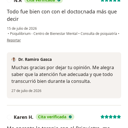
N.R
N
Todo fue bien con con el doctor,nada más que
decir
15 de julio de 2026
•
Psiquilibrium - Centro de Bienestar Mental
•
Consulta de psiquiatría
•
en opinión del usuario N.R
Reportar
Dr. Ramiro Gasca
Muchas gracias por dejar tu opinión. Me alegra
saber que la atención fue adecuada y que todo
transcurrió bien durante la consulta.
27 de julio de 2026
Karen H.
Cita verificada
K