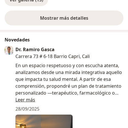
Mostrar más detalles
sobre la experiencia
Novedades
Dr. Ramiro Gasca
Carrera 73 # 6-18 Barrio Capri, Cali
En un espacio respetuoso y con escucha atenta,
analizamos desde una mirada integrativa aquello
que impacta tu salud mental. A partir de esa
comprensión, propondré un plan de tratamiento
personalizado —terapéutico, farmacológico o
combinado según lo necesites— para
Leer más
acompañarte a recuperar equilibrio y sentido en
28/09/2025
las diferentes áreas de tu vida.