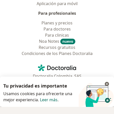
Aplicación para móvil
Para profesionales
Planes y precios
Para doctores
Para clinicas
Noa Notes
nuevo
Recursos gratuitos
Condiciones de los Planes Doctoralia
Contacto
Doctoralia - Página de inicio
Doctoralia Colombia, SAS
Tv 23 No. 97 - 73
Tu privacidad es importante
Municipio: Bogotá D.C., Colombia
Usamos cookies para ofrecerte una
mejor experiencia.
Leer más
.
se abre en una nueva pestaña
se abre en una nueva pestaña
se abre en una nueva pestaña
se abre en una nueva pes
se abre en 
se a
Polska
,
Türkiye
,
España
,
Italia
,
Deutschland
,
Česko
,