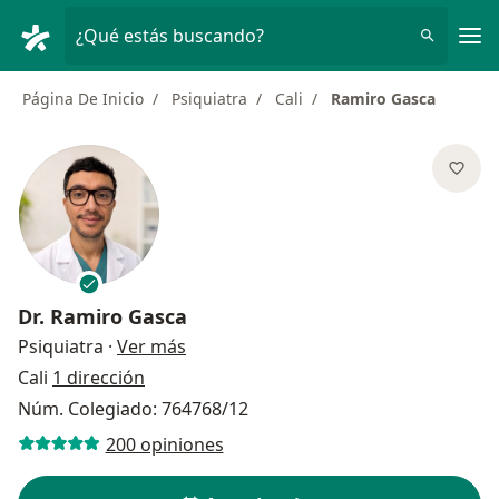
Men
¿Qué estás buscando?
Página De Inicio
Psiquiatra
Cali
Ramiro Gasca
Dr.
Ramiro Gasca
sobre las especializaciones
Psiquiatra
·
Ver más
Cali
1 dirección
Núm. Colegiado: 764768/12
200 opiniones