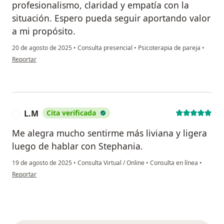
profesionalismo, claridad y empatía con la
situación. Espero pueda seguir aportando valor
a mi propósito.
20 de agosto de 2025
•
Consulta presencial
•
Psicoterapia de pareja
•
en opinión del usuario Johnatan A
Reportar
L.M
Cita verificada
L
Me alegra mucho sentirme más liviana y ligera
luego de hablar con Stephania.
19 de agosto de 2025
•
Consulta Virtual / Online
•
Consulta en línea
•
en opinión del usuario L.M
Reportar