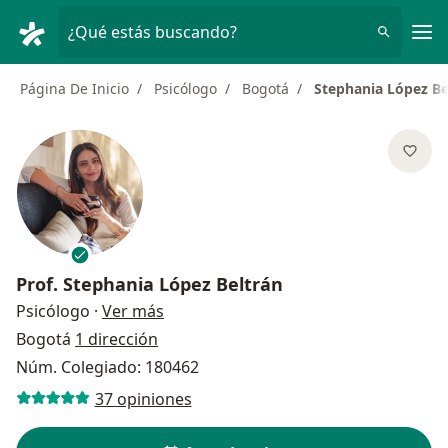
Men
¿Qué estás buscando?
Página De Inicio
Psicólogo
Bogotá
Stephania López Be
Prof.
Stephania López Beltrán
sobre las especializaciones
Psicólogo
·
Ver más
Bogotá
1 dirección
Núm. Colegiado: 180462
37 opiniones