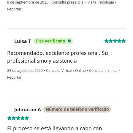
9 de septiembre de 2025
•
Consulta presencial
•
Visita Psicología
•
en opinión del usuario Valentina Mora
Reportar
Luisa T
Cita verificada
L
Recomendado, excelente profesional. Su
profesionalismo y asistencia
22 de agosto de 2025
•
Consulta Virtual / Online
•
Consulta en línea
•
en opinión del usuario Luisa T
Reportar
Johnatan A
Número de teléfono verificado
J
El proceso se está llevando a cabo con