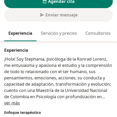
Agendar cita
Enviar mensaje
Experiencia
Servicios y precios
Consultorios
Experiencia
¡Hola! Soy Stephania, psicóloga de la Konrad Lorenz,
me entusiasma y apasiona el estudio y la comprensión
de todo lo relacionado con el ser humano, sus
pensamientos, emociones, acciones, su conducta y
capacidad de adaptación, transformación y evolución;
cuento con una Maestría de la Universidad Nacional
de Colombia en Psicología con profundización en
Acerca de mí
clínica, estoy certificada en terapia de aceptación y
ver más
compromiso (ACT) en trastornos emocionales,
Enfoque terapéutico
actualmente estoy cursando una especialización en