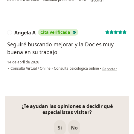
Reportar
Angela A
Cita verificada
A
Seguiré buscando mejorar y la Doc es muy
buena en su trabajo
14 de abril de 2026
en opinión del usu
•
Consulta Virtual / Online
•
Consulta psicológica online
•
Reportar
¿Te ayudan las opiniones a decidir qué
especialistas visitar?
Si
No