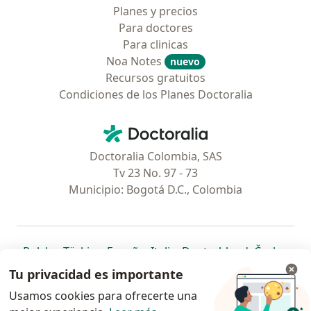
Planes y precios
Para doctores
Para clinicas
Noa Notes
nuevo
Recursos gratuitos
Condiciones de los Planes Doctoralia
Contacto
Doctoralia - Página de inicio
Doctoralia Colombia, SAS
Tv 23 No. 97 - 73
Municipio: Bogotá D.C., Colombia
se abre en una nueva pestaña
se abre en una nueva pestaña
se abre en una nueva pestaña
se abre en una nueva pes
se abre en 
se a
Polska
,
Türkiye
,
España
,
Italia
,
Deutschland
,
Česko
,
se abre en una nueva pestaña
se abre en una nueva pestaña
se abre en una nueva pestaña
se abre en una nueva p
se abre en 
se abr
Portugal
,
México
,
Chile
,
Brasil
,
Argentina
,
Perú
,
Tu privacidad es importante
se abre en una nueva pe
Colombia
Usamos cookies para ofrecerte una