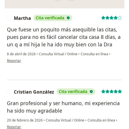
Martha
Cita verificada
M
Que fuese un poquito más asequible las citas,
pues para no es fácil cancelar cita casa 8 días, a
un q a mí hija le ha ido muy bien con la Dra
8 de abril de 2026
•
Consulta Virtual / Online
•
Consulta en línea
•
en opinión del usuario Martha
Reportar
Cristian González
Cita verificada
C
Gran profesional y ser humano, mi experiencia
ha sido muy agradable
20 de febrero de 2026
•
Consulta Virtual / Online
•
Consulta en línea
•
en opinión del usuario Cristian González
Reportar