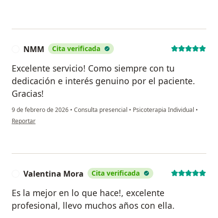
NMM
Cita verificada
N
Excelente servicio! Como siempre con tu
dedicación e interés genuino por el paciente.
Gracias!
9 de febrero de 2026
•
Consulta presencial
•
Psicoterapia Individual
•
en opinión del usuario NMM
Reportar
Valentina Mora
Cita verificada
V
Es la mejor en lo que hace!, excelente
profesional, llevo muchos años con ella.