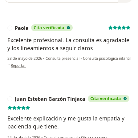
Paola
Cita verificada
P
Excelente profesional. La consulta es agradable
y los lineamientos a seguir claros
28 de mayo de 2026
•
Consulta presencial
•
Consulta psicológica infantil
en opinión del usuario Paola
•
Reportar
Juan Esteban Garzón Tinjaca
Cita verificada
J
Excelente explicación y me gusta la empatia y
paciencia que tiene.
en opinión del usuario Jua
24 de abril de 2026
•
Consulta presencial
•
Otro
•