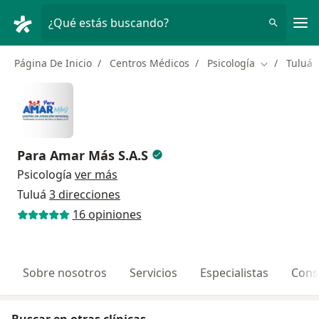
Men
¿Qué estás buscando?
Página De Inicio
Centros Médicos
Psicología
Tuluá
Cambiar de 
Para Amar Más S.A.S
Psicología
ver más
Tuluá
3 direcciones
16 opiniones
Sobre nosotros
Servicios
Especialistas
Cons
Buscar en otras clínicas