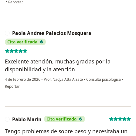
en opinión del usuario AO
•
Reportar
Paola Andrea Palacios Mosquera
P
Cita verificada
Excelente atención, muchas gracias por la
disponibilidad y la atención
4 de febrero de 2026
•
Prof. Nadya Atta Alzate
•
Consulta psicológica
•
en opinión del usuario Paola Andrea Palacios Mosquera
Reportar
Pablo Marin
Cita verificada
P
Tengo problemas de sobre peso y necesitaba un