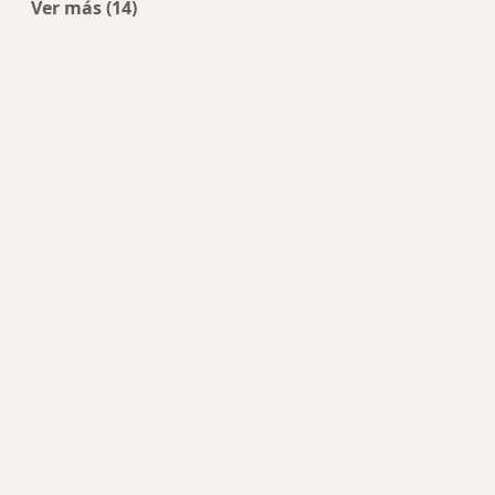
Ver más (14)
Más en esta categoría: Enfermedades más tra