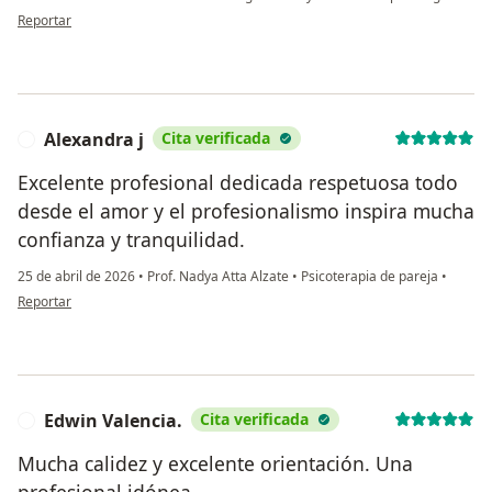
en opinión del usuario M.I
Reportar
Alexandra j
Cita verificada
A
Excelente profesional dedicada respetuosa todo
desde el amor y el profesionalismo inspira mucha
confianza y tranquilidad.
25 de abril de 2026
•
Prof. Nadya Atta Alzate
•
Psicoterapia de pareja
•
en opinión del usuario Alexandra j
Reportar
Edwin Valencia.
Cita verificada
E
Mucha calidez y excelente orientación. Una