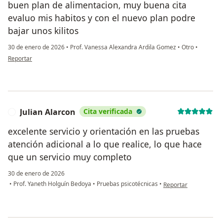
buen plan de alimentacion, muy buena cita
evaluo mis habitos y con el nuevo plan podre
bajar unos kilitos
30 de enero de 2026
•
Prof. Vanessa Alexandra Ardila Gomez
•
Otro
•
en opinión del usuario Pablo Marin
Reportar
Julian Alarcon
Cita verificada
J
excelente servicio y orientación en las pruebas
atención adicional a lo que realice, lo que hace
que un servicio muy completo
30 de enero de 2026
en opinión del usuari
•
Prof. Yaneth Holguín Bedoya
•
Pruebas psicotécnicas
•
Reportar