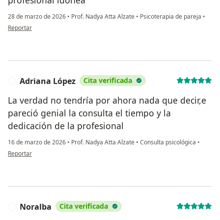
profesional idónea
28 de marzo de 2026
•
Prof. Nadya Atta Alzate
•
Psicoterapia de pareja
•
en opinión del usuario Edwin Valencia.
Reportar
Adriana López
Cita verificada
A
La verdad no tendría por ahora nada que decir,e
pareció genial la consulta el tiempo y la
dedicación de la profesional
16 de marzo de 2026
•
Prof. Nadya Atta Alzate
•
Consulta psicológica
•
en opinión del usuario Adriana López
Reportar
Noralba
Cita verificada
N