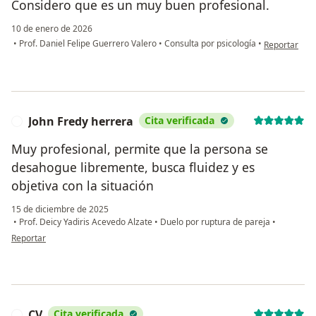
Considero que es un muy buen profesional.
10 de enero de 2026
en opinión de
•
Prof. Daniel Felipe Guerrero Valero
•
Consulta por psicología
•
Reportar
John Fredy herrera
Cita verificada
J
Muy profesional, permite que la persona se
desahogue libremente, busca fluidez y es
objetiva con la situación
15 de diciembre de 2025
•
Prof. Deicy Yadiris Acevedo Alzate
•
Duelo por ruptura de pareja
•
en opinión del usuario John Fredy herrera
Reportar
CV
Cita verificada
C